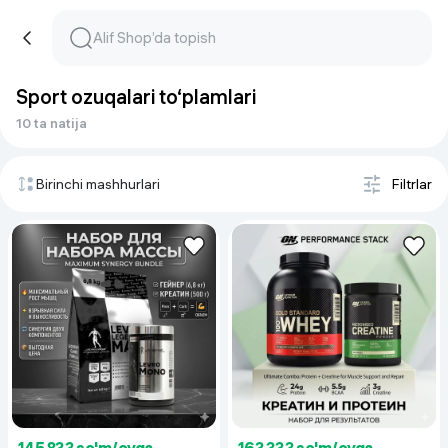
Sport ozuqalari to‘plamlari
10 ta natija
Birinchi mashhurlari
Filtrlar