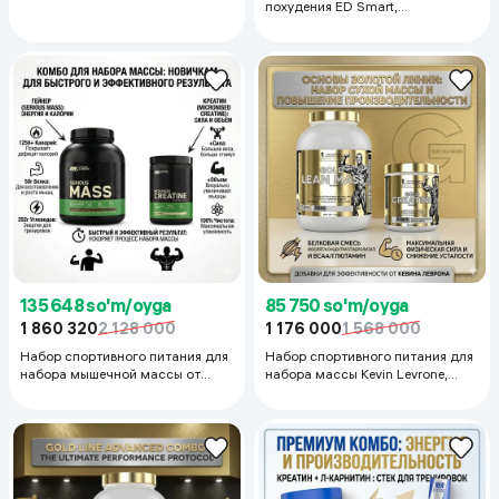
похудения ED Smart,
Протеиновый коктейль(15 п.) и
Антиоксидант(20 п.)
135 648 so'm/oyga
85 750 so'm/oyga
1 860 320
2 128 000
1 176 000
1 568 000
Набор спортивного питания для
Набор спортивного питания для
набора мышечной массы от
набора массы Kevin Levrone,
Optimum Nutrition: гейнер (2,7 кг)
Гейнер (3 кг.) и Креатин (300 г.)
и креатин (600 г)