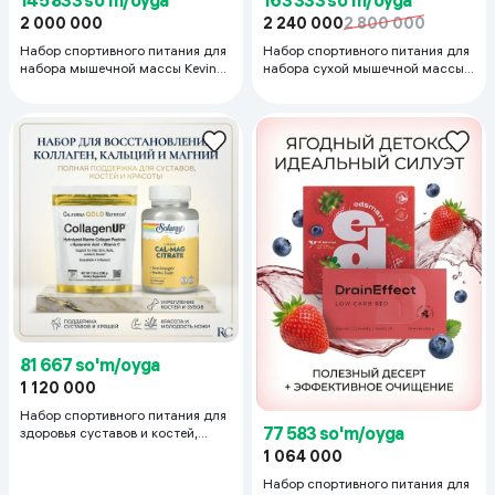
145 833 so'm/oyga
163 333 so'm/oyga
2 000 000
2 240 000
2 800 000
Набор спортивного питания для
Набор спортивного питания для
набора мышечной массы Kevin
набора сухой мышечной массы
Levrone Гейнер (6.8 кг.) и Креатин
Optimum Nutrition, Протеин
(500гр.)
(2.2кг) и креатин (300г)
81 667 so'm/oyga
1 120 000
Набор спортивного питания для
77 583 so'm/oyga
здоровья суставов и костей,
Коллаген (200г) и концентрат
1 064 000
магния и кальция (90капсул)
Набор спортивного питания для