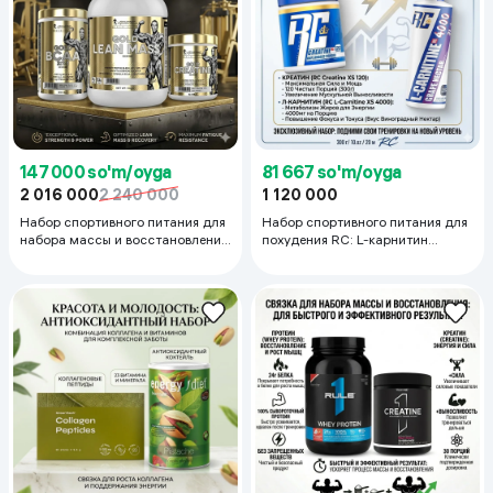
147 000 so'm/oyga
81 667 so'm/oyga
2 016 000
2 240 000
1 120 000
Набор спортивного питания для
Набор спортивного питания для
набора массы и восстановления
похудения RC: L-карнитин
Kevin Levrone: Гейнер (3кг),
(450мл) и Креатин (300г)
Креатин (300г), BCAA (375г)