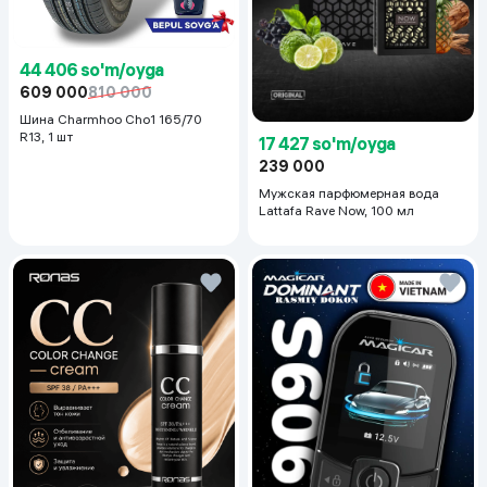
44 406 so'm/oyga
609 000
810 000
Шина Charmhoo Cho1 165/70
R13, 1 шт
17 427 so'm/oyga
239 000
Мужская парфюмерная вода
Lattafa Rave Now, 100 мл