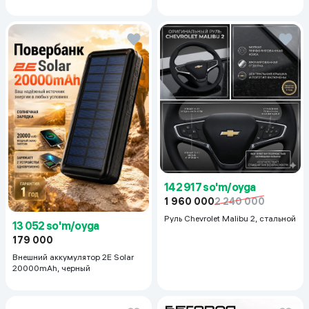
Even Tone Kit,
142 917 so'm/oyga
1 960 000
2 240 000
Руль Chevrolet Malibu 2, cтальной
13 052 so'm/oyga
179 000
Внешний аккумулятор 2E Solar
20000mAh, черный