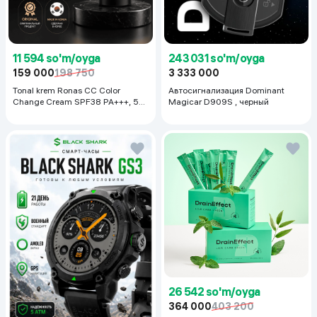
11 594 so'm/oyga
243 031 so'm/oyga
159 000
198 750
3 333 000
Tonal krem Ronas CC Color
Автосигнализация Dominant
Change Cream SPF38 PA+++, 50
Magicar D909S , черный
ml
26 542 so'm/oyga
364 000
403 200