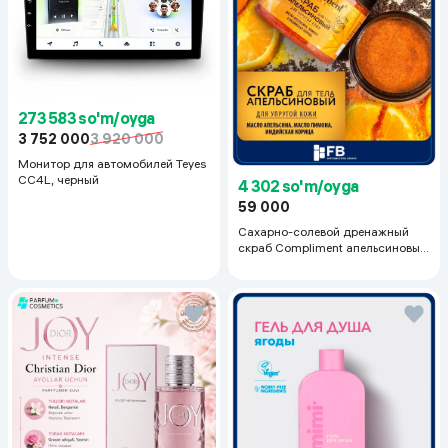
273 583 so'm/oyga
3 752 000
3 920 000
Монитор для автомобилей Teyes
CC4L, черный
4 302 so'm/oyga
59 000
Сахарно-солевой дренажный
скраб Compliment апельсиновый
для упругой кожи, 400 мл