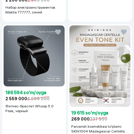
Набор электроинструментов
Makita 777777, синий
186 594 so'm/oyga
2 559 000
4 099 000
Фитнес-браслет Whoop 5.0
Peak, черный
19 615 so'm/oyga
269 000
337 500
Parvarish kosmetikasi to'plami
SKIN1004 Madagascar Centella