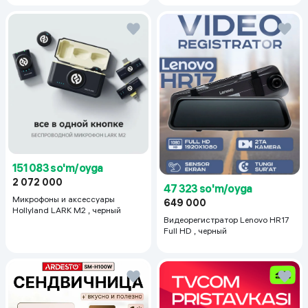
151 083 so'm/oyga
2 072 000
47 323 so'm/oyga
Микрофоны и аксессуары
649 000
Hollyland LARK M2 , черный
Видеорегистратор Lenovo HR17
Full HD , черный