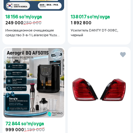
18 156 so'm/oyga
138 017 so'm/oyga
249 000
280 000
1 892 800
Инновационное очищающее
Усилитель DANTY DT-308C,
средство 3-в-1 Lalarecipe Yuzu
черный
Self Foaming 3in1 Peel Cleanser,
200 мл
72 844 so'm/oyga
999 000
1 199 000