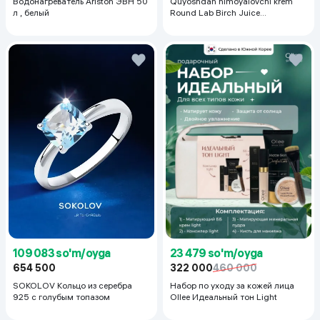
Водонагреватель Ariston ЭВН 50
Quyoshdan himoyalovchi krem
л , белый
Round Lab Birch Juice
Moisturizing Sunscreen SPF
50+PA++++, 50 ml
23 479 so'm/oyga
109 083 so'm/oyga
322 000
460 000
654 500
Набор по уходу за кожей лица
SOKOLOV Кольцо из серебра
Ollee Идеальный тон Light
925 с голубым топазом