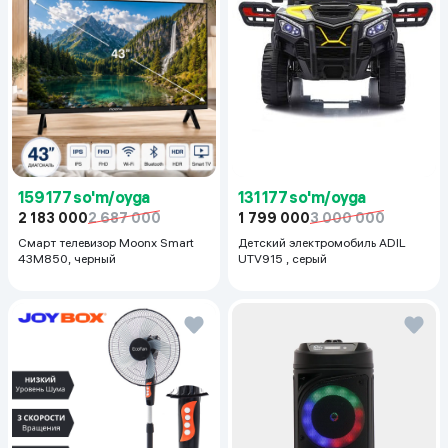
159 177 so'm/oyga
131 177 so'm/oyga
2 183 000
2 687 000
1 799 000
3 000 000
Смарт телевизор Moonx Smart
Детский электромобиль ADIL
43M850, черный
UTV915 , серый