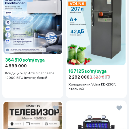
364 510 so'm/oyga
4 999 000
167 125 so'm/oyga
Кондиционер Artel Shahrisabz
2 292 000
3 323 000
12000 BTU Inverter, белый
Холодильник Volna KD-230F,
стальной