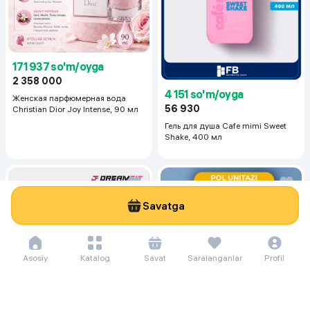
171 937 so'm/oyga
2 358 000
4 151 so'm/oyga
Женская парфюмерная вода
56 930
Christian Dior Joy Intense, 90 мл
Гель для душа Cafe mimi Sweet
Shake, 400 мл
Savatga
Asosiy
Katalog
Savat
Saralanganlar
Profil