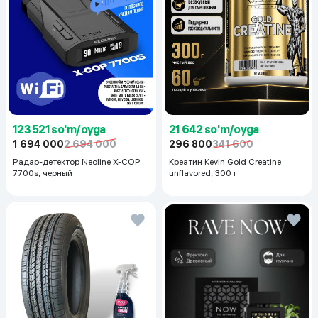
123 521 so'm/oyga
21 642 so'm/oyga
1 694 000
2 694 000
296 800
341 600
Радар-детектор Neoline X-COP
Креатин Kevin Gold Creatine
7700s, черный
unflavored, 300 г