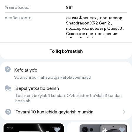
Углы обзора
96°
особенности
линзы Френеля
 , 
процессор 
Snapdragon XR2 Gen 2
 , 
поддержка всех игр Quest 3
 , 
Сквозное цветное зрение 
(Mixed Reality)
Диапазон регулировки фокуса
58 мм - 68 мм
To‘liq ko‘rsatish
Угол обзора
96° по горизонтали, 90° по 
вертикали
Kafolat yo‘q
Тип
VR-очки
Sotuvchi bu mahsulotga kafolat bermaydi
Bepul yetkazib berish
Toshkent bo‘ylab 1 kundan, O‘zbekiston bo‘ylab 3 kundan
boshlab
Tovarni 10 kun ichida qaytarish mumkin