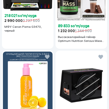
218 021 so'm/oyga
2 990 000
3 737 500
89 833 so'm/oyga
МФУ Canon Pixma G3470,
черный
1 232 000
1 344 000
Высококалорийный гейнер
Optimum Nutrition Serious Mass,
Шоколад, 2.72 кг