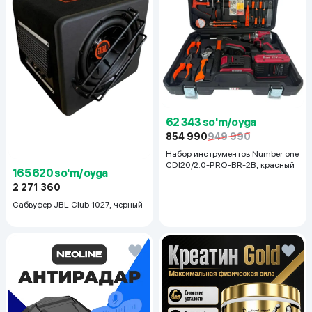
62 343 so'm/oyga
854 990
949 990
Набор инструментов Number one
CDI20/2.0-PRO-BR-2B, красный
165 620 so'm/oyga
2 271 360
Сабвуфер JBL Club 1027, черный