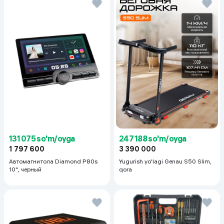
131 075 so'm/oyga
247 188 so'm/oyga
1 797 600
3 390 000
Автомагнитола Diamond P80s
Yugurish yo'lagi Genau S50 Slim,
10", черный
qora