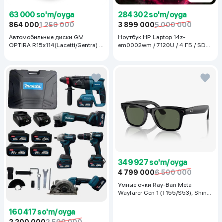
63 000 so'm/oyga
284 302 so'm/oyga
864 000
1 250 000
3 899 000
5 000 000
Автомобильные диски GM
Ноутбук HP Laptop 14z-
OPTIRA R15x114(Lacetti/Gentra) 1
em0002wm / 7120U / 4 ГБ / SDD
шт, серебряный
128 ГБ / 14", Luna Grey
349 927 so'm/oyga
4 799 000
6 500 000
Умные очки Ray-Ban Meta
Wayfarer Gen 1 (T155/S53), Shiny
Black
160 417 so'm/oyga
2 200 000
2 500 000