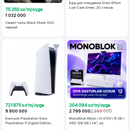
Бад для похудения Drain Effect
Low Carb Green, 20 стиков
75 250 so'm/oyga
1 032 000
Смарт-часы Black Shark GS3,
черный
721 875 so'm/oyga
204 094 so'm/oyga
9 900 000
2 799 000
2 899 000
Консоли Playstation Sony
Моноблок Bikon / i3-2100 / 8 GB /
PlayStation 5 Digital Edition,
SSD 128 GB / 24", oq
белый