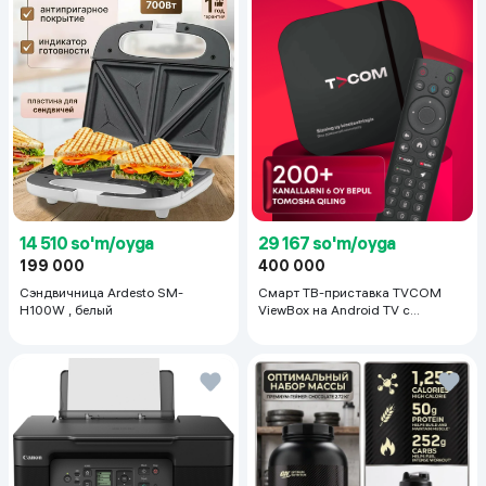
14 510 so'm/oyga
29 167 so'm/oyga
199 000
400 000
Сэндвичница Ardesto SM-
Смарт ТВ-приставка TVCOM
H100W , белый
ViewBox на Android TV с
голосовым управлением 2/16 ГБ,
черный