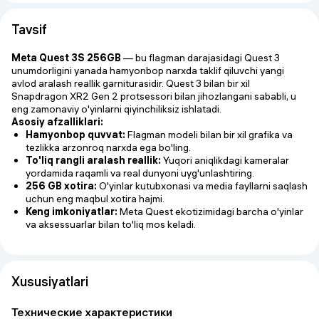
Tavsif
Meta Quest 3S 256GB
— bu flagman darajasidagi Quest 3
unumdorligini yanada hamyonbop narxda taklif qiluvchi yangi
avlod aralash reallik garniturasidir. Quest 3 bilan bir xil
Snapdragon XR2 Gen 2 protsessori bilan jihozlangani sababli, u
eng zamonaviy o'yinlarni qiyinchiliksiz ishlatadi.
Asosiy afzalliklari:
Hamyonbop quvvat:
Flagman modeli bilan bir xil grafika va
tezlikka arzonroq narxda ega bo'ling.
To'liq rangli aralash reallik:
Yuqori aniqlikdagi kameralar
yordamida raqamli va real dunyoni uyg'unlashtiring.
256 GB xotira:
O'yinlar kutubxonasi va media fayllarni saqlash
uchun eng maqbul xotira hajmi.
Keng imkoniyatlar:
Meta Quest ekotizimidagi barcha o'yinlar
va aksessuarlar bilan to'liq mos keladi.
Xususiyatlari
Технические характеристики