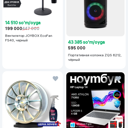
14 510 so'm/oyga
199 000
447 000
Вентилятор JOYBOX EcoFan
FS40, черный
43 385 so'm/oyga
595 000
Портативная колонка ZQS 6212,
чёрный