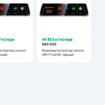
40 833 so'm/oyga
o'm/oyga
560 000
Видеорегистратор Lenovo
истратор Lenovo
HR17 Full HD, чёрный
ерный