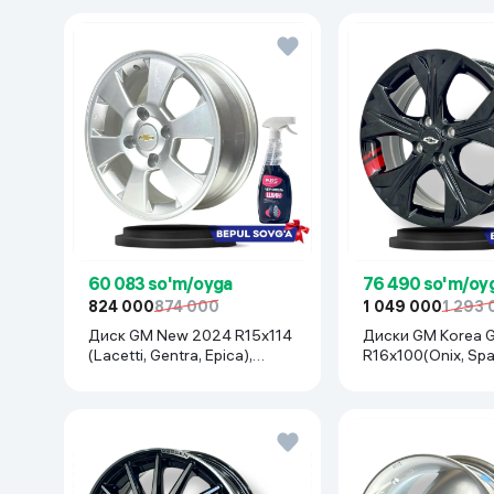
60 083 so'm/oyga
76 490 so'm/oy
824 000
874 000
1 049 000
1 293
Диск GM New 2024 R15x114
Диски GM Korea GMDAT
(Lacetti, Gentra, Epica),
R16x100(Onix, Spar
серебристый
Nexia R3, Nexia1/2)