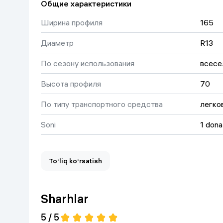
Общие характеристики
Uy va bog‘
Ширина профиля
165
Kanselyariya
Диаметр
R13
По сезону использования
всесе
Maishiy kimyo
Высота профиля
70
Kitoblar
По типу транспортного средства
легко
Kiyim-kechak va Oyoq
kiyimlar
Soni
1 dona
To‘liq ko‘rsatish
Sharhlar
5 / 5