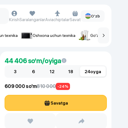
O'zb
Kirish
Saralanganlar
Aviachiptalar
Savat
un texnika
Oshxona uchun texnika
Go‘zallik va parvaris
rlar
Soat va aksessuarlar
44 406
so‘m/oyiga
Aqlli-soatlar
3
Qo'l soatlari
6
12
18
24
oyga
Aqlli uzuklar
609 000 so'm
810 000
Fitnes-brasletlar
-24%
Soat kamarlari
Savatga
Foto apparatlari va Video-
kameralar
Fotoapparatlari