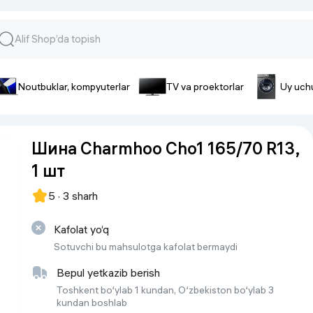
Noutbuklar, kompyuterlar
TV va proektorlar
Uy uch
lar va gadjetlar
 va telefonlar
Smartfonlar uchun aksessua
Шина Charmhoo Cho1 165/70 R13,
lar
Smartfonlar uchun g’ilof
1 шт
nlar
iPhone uchun g’ilof
nlar
Quvvatlagich qurilmalar
5 · 3 sharh
ar
Plenkalar va steklo
nlar
Kafolat yo‘q
Tegishli tovarlar
fonlar
Sotuvchi bu mahsulotga kafolat bermaydi
Batareyalar va akkumulyatorlar
Bepul yetkazib berish
Kabellar
Toshkent bo‘ylab 1 kundan, O‘zbekiston bo‘ylab 3
kundan boshlab
Portativ batareyalar