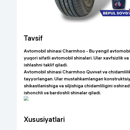
Go‘zallik va parvarish
Virtual haqiqat
Aqlli ko‘zoynak
Aqlli uy
O'yin uchun texnika
Tavsif
Sport tovarlari
Avtomobil shinasi Charmhoo - Bu yengil avtomobil
yuqori sifatli avtomobil shinalari. Ular xavfsizlik 
Avtotovarlar
ishlashni taklif qiladi.
Avtomobil shinasi Charmhoo Quvvat va chidamlilik 
Bolalar buyumlari
tayyorlangan. Ular mustahkamlangan konstruktsiya
shikastlanishiga va siljishiga chidamliligini oshira
ishonchli va bardoshli shinalar qiladi.
Qurilish va ta'mirlash
Zargarlik mahsulotlari
Xususiyatlari
Uy uchun tovarlar