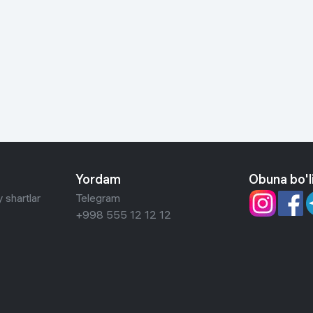
Yordam
Obuna bo'l
 shartlar
Telegram
+998 555 12 12 12