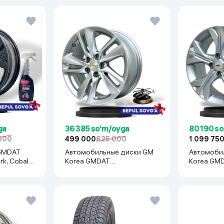
ga
36 385 so'm/oyga
80 190 s
 000
499 000
625 000
1 099 75
Автомобильные диски GM
Автомоби
k, Cobalt,
Korea GMDAT
Korea GMD
, 1 шт
R16x105(Tracer1, Tracer2) 1
Cobalt, Spa
шт, серебряный
серебрян