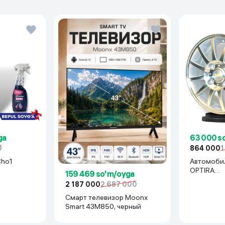
ga
63 000 s
0
864 000
1
Cho1
Автомоби
OPTIRA
159 469 so'm/oyga
R15x114(La
2 187 000
2 687 000
серебрян
Смарт телевизор Moonx
Smart 43M850, черный