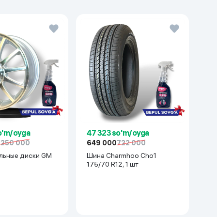
o'm/oyga
47 323 so'm/oyga
 250 000
649 000
722 000
льные диски GM
Шина Charmhoo Cho1
175/70 R12, 1 шт
cetti/Gentra) 1 шт,
ый