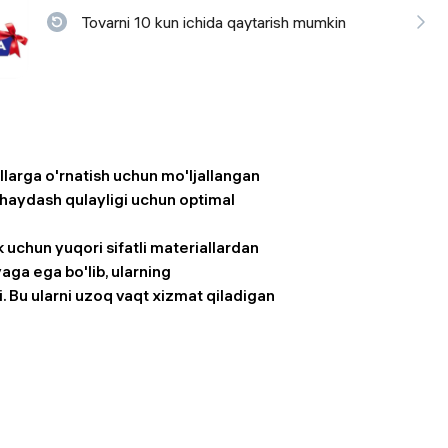
Tovarni 10 kun ichida qaytarish mumkin
 ko'zoynaklari
lar
larga o'rnatish uchun mo'ljallangan
va haydash qulayligi uchun optimal
uchun yuqori sifatli materiallardan
ga ega bo'lib, ularning
di. Bu ularni uzoq vaqt xizmat qiladigan