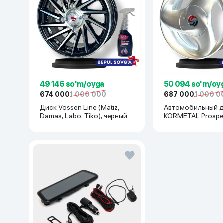
49 146 so'm/oyga
50 094 so'm/oy
674 000
1 000 000
687 000
1 000 0
Диск Vossen Line (Matiz,
Автомобильный 
Damas, Labo, Tiko), черный
KORMETAL Prospero R13
(Matiz, Damas, Lab
шт, серебристый