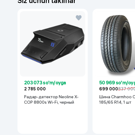
Siz uchun takliflar
203 073 so'm/oyga
50 969 so'm/oy
2 785 000
699 000
837 00
Радар-детектор Neoline X-
Шина Charmhoo 
COP 8800s Wi-Fi, черный
185/65 R14, 1 шт