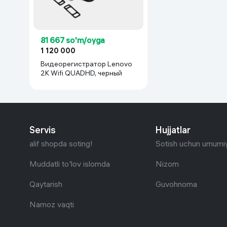
81 667 so'm/oyga
1 120 000
Видеорегистратор Lenovo
2K Wifi QUADHD, черный
Servis
Hujjatlar
alif shopda soting!
Sotish uchun umumiy
Muddatli to'lov islomda
Nizom
Qaytarish
Guvohnoma
Namoz vaqti