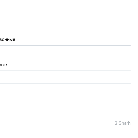
зонные
вые
3 Sharh