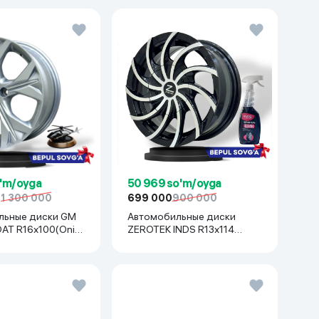
o'm/oyga
50 969 so'm/oyga
0
1 300 000
699 000
900 000
льные диски GM
Автомобильные диски
AT R16x100(Onix.
ZEROTEK INDS R13x114
rk, Nexia R3) 1 шт,
(Matiz, Damas, Labo, Tiko) 1
ый
шт, черный