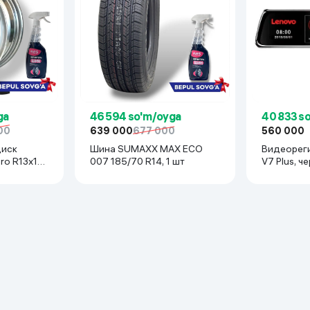
ga
46 594 so'm/oyga
40 833 s
00
639 000
677 000
560 000
диск
Шина SUMAXX MAX ECO
Видеорег
x114
007 185/70 R14, 1 шт
V7 Plus, ч
o, Tiko) 1