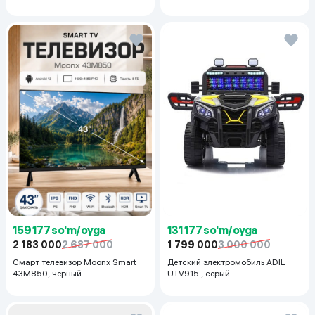
159 177 so'm/oyga
131 177 so'm/oyga
2 183 000
2 687 000
1 799 000
3 000 000
Смарт телевизор Moonx Smart
Детский электромобиль ADIL
43M850, черный
UTV915 , серый