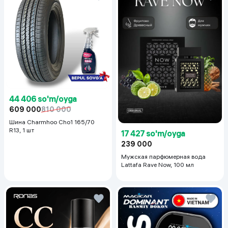
44 406 so'm/oyga
609 000
810 000
Шина Charmhoo Cho1 165/70
R13, 1 шт
17 427 so'm/oyga
239 000
Мужская парфюмерная вода
Lattafa Rave Now, 100 мл