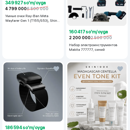
349 927 so'm/oyga
4 799 000
6 500 000
Умные очки Ray-Ban Meta
Wayfarer Gen 1 (T155/S53), Shiny
Black
160 417 so'm/oyga
2 200 000
2 500 000
Набор электроинструментов
Makita 777777, синий
186 594 so'm/oyga