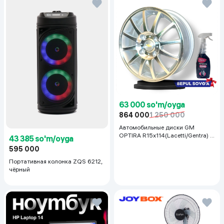
63 000 so'm/oyga
864 000
1 250 000
Автомобильные диски GM
OPTIRA R15x114(Lacetti/Gentra) 1
43 385 so'm/oyga
шт, серебряный
595 000
Портативная колонка ZQS 6212,
чёрный