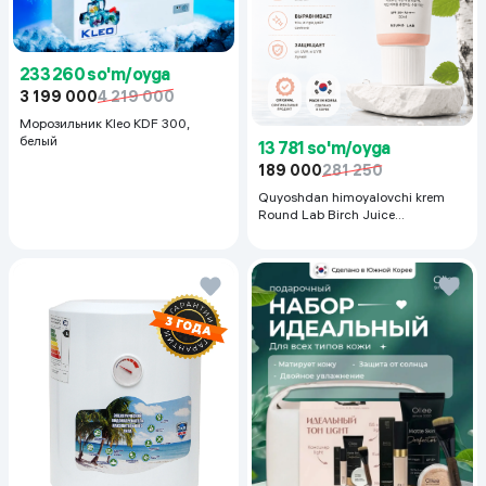
233 260 so'm/oyga
3 199 000
4 219 000
Морозильник Kleo KDF 300,
белый
13 781 so'm/oyga
189 000
281 250
Quyoshdan himoyalovchi krem
Round Lab Birch Juice
Moisturizing Sunscreen SPF
50+PA++++, 50 ml