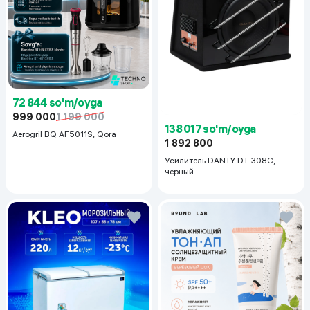
72 844 so'm/oyga
999 000
1 199 000
138 017 so'm/oyga
Aerogril BQ AF5011S, Qora
1 892 800
Усилитель DANTY DT-308C,
черный