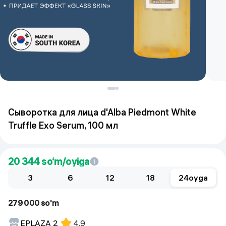
Сыворотка для лица d'Alba Piedmont White
Truffle Exo Serum, 100 мл
20 344
so‘m/oyiga
3
6
12
18
24
oyga
279 000 so'm
EPLAZA 2
4.9