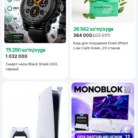
26 542 so'm/oyga
364 000
403 200
Бад для похудения Drain Effect
Low Carb Green, 20 стиков
75 250 so'm/oyga
1 032 000
Смарт-часы Black Shark GS3,
черный