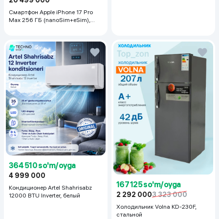
20 499 000
Смартфон Apple iPhone 17 Pro
Max 256 ГБ (nanoSim+eSim),
Silver
364 510 so'm/oyga
4 999 000
167 125 so'm/oyga
Кондиционер Artel Shahrisabz
2 292 000
3 323 000
12000 BTU Inverter, белый
Холодильник Volna KD-230F,
стальной