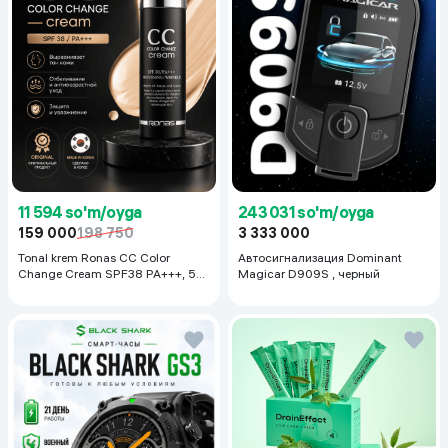
11 594 so'm/oyga
243 031 so'm/oyga
159 000
198 750
3 333 000
Tonal krem Ronas CC Color
Автосигнализация Dominant
Change Cream SPF38 PA+++, 50
Magicar D909S , черный
ml