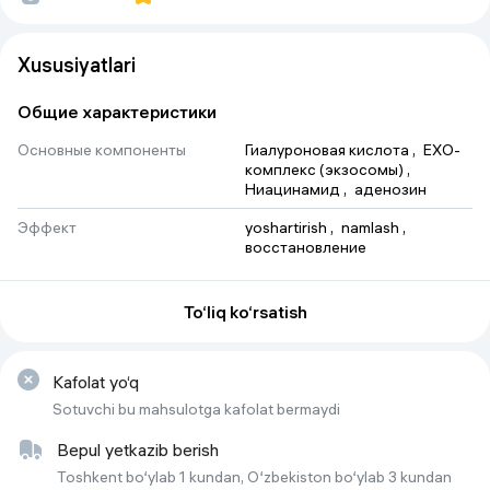
Xususiyatlari
Общие характеристики
Основные компоненты
Гиалуроновая кислота
 , 
EXO-
комплекс (экзосомы)
 , 
Ниацинамид
 , 
аденозин
Эффект
yoshartirish
 , 
namlash
 , 
восстановление
Объем
100 ml
To‘liq ko‘rsatish
Тип продукта
Сыворотка для лица
Тип кожи
для всех типов кожи
Kafolat yo‘q
Страна производства
Южная Корея
Sotuvchi bu mahsulotga kafolat bermaydi
Bepul yetkazib berish
Toshkent bo‘ylab 1 kundan, O‘zbekiston bo‘ylab 3 kundan