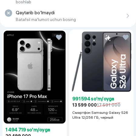
boshlab
Qaytarib bo'lmaydi
Batafsil ma'lumot uchun bosing
991 594 so'm/oyga
13 599 000
17 591 000
Смартфон Samsung Galaxy S26
Ultra 12/256 ГБ, черный
1 494 719 so'm/oyga