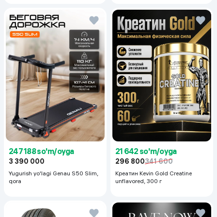
247 188 so'm/oyga
21 642 so'm/oyga
3 390 000
296 800
341 600
Yugurish yo'lagi Genau S50 Slim,
Креатин Kevin Gold Creatine
qora
unflavored, 300 г