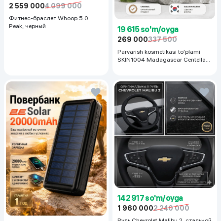
2 559 000
4 099 000
Фитнес-браслет Whoop 5.0
Peak, черный
19 615 so'm/oyga
269 000
337 500
Parvarish kosmetikasi to'plami
SKIN1004 Madagascar Centella
Even Tone Kit,
142 917 so'm/oyga
1 960 000
2 240 000
Руль Chevrolet Malibu 2, cтальной