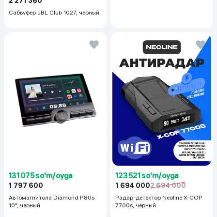
2 271 360
Сабвуфер JBL Club 1027, черный
131 075 so'm/oyga
123 521 so'm/oyga
1 797 600
1 694 000
2 694 000
Автомагнитола Diamond P80s
Радар-детектор Neoline X-COP
10", черный
7700s, черный