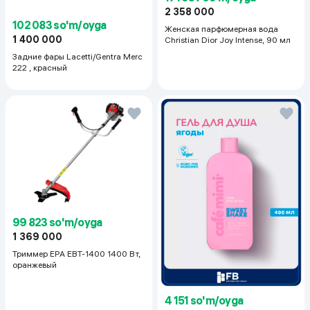
2 358 000
102 083 so'm/oyga
Женская парфюмерная вода
1 400 000
Christian Dior Joy Intense, 90 мл
Задние фары Lacetti/Gentra Merc
222 , красный
99 823 so'm/oyga
1 369 000
Триммер EPA EBT-1400 1400 Вт,
оранжевый
4 151 so'm/oyga