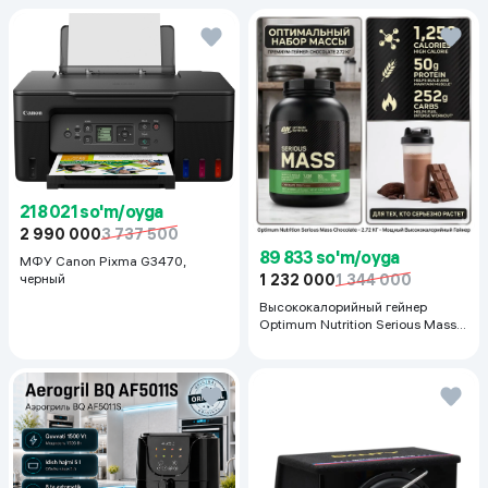
218 021 so'm/oyga
2 990 000
3 737 500
89 833 so'm/oyga
МФУ Canon Pixma G3470,
черный
1 232 000
1 344 000
Высококалорийный гейнер
Optimum Nutrition Serious Mass,
Шоколад, 2.72 кг