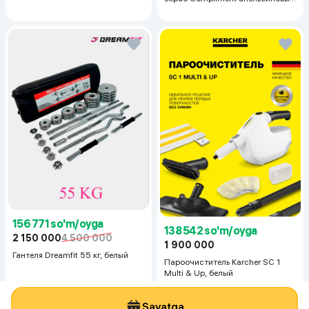
для упругой кожи, 400 мл
156 771 so'm/oyga
138 542 so'm/oyga
2 150 000
4 500 000
1 900 000
Гантеля Dreamfit 55 кг, белый
Пароочиститель Karcher SC 1
Multi & Up, белый
Savatga