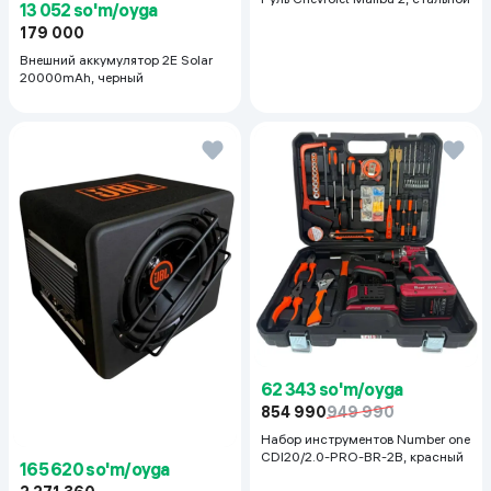
13 052 so'm/oyga
179 000
Внешний аккумулятор 2E Solar
20000mAh, черный
62 343 so'm/oyga
854 990
949 990
Набор инструментов Number one
CDI20/2.0-PRO-BR-2B, красный
165 620 so'm/oyga