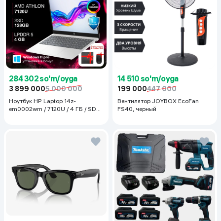
284 302 so'm/oyga
14 510 so'm/oyga
3 899 000
5 000 000
199 000
447 000
Ноутбук HP Laptop 14z-
Вентилятор JOYBOX EcoFan
em0002wm / 7120U / 4 ГБ / SDD
FS40, черный
128 ГБ / 14", Luna Grey