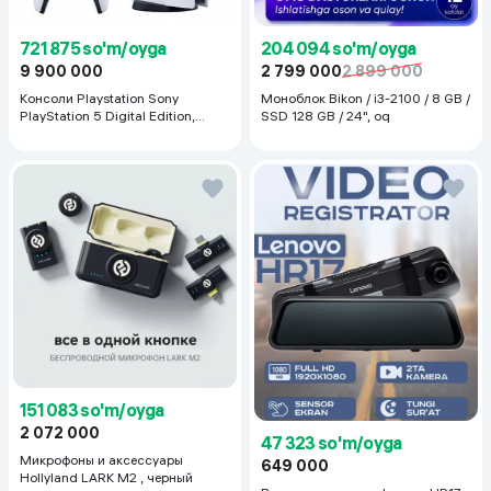
721 875 so'm/oyga
204 094 so'm/oyga
9 900 000
2 799 000
2 899 000
Консоли Playstation Sony
Моноблок Bikon / i3-2100 / 8 GB /
PlayStation 5 Digital Edition,
SSD 128 GB / 24", oq
белый
151 083 so'm/oyga
2 072 000
47 323 so'm/oyga
Микрофоны и аксессуары
649 000
Hollyland LARK M2 , черный