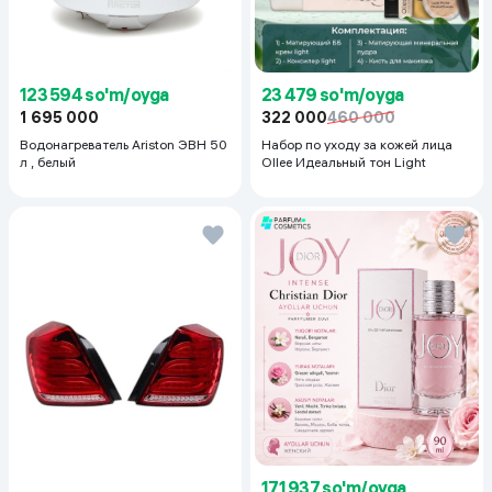
23 479 so'm/oyga
123 594 so'm/oyga
322 000
460 000
1 695 000
Набор по уходу за кожей лица
Водонагреватель Ariston ЭВН 50
Ollee Идеальный тон Light
л , белый
171 937 so'm/oyga