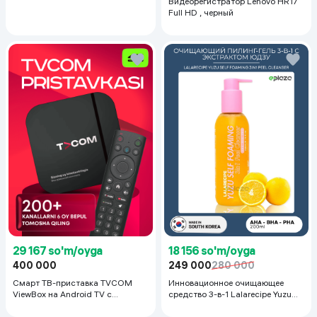
Видеорегистратор Lenovo HR17
Full HD , черный
29 167 so'm/oyga
18 156 so'm/oyga
400 000
249 000
280 000
Смарт ТВ-приставка TVCOM
Инновационное очищающее
ViewBox на Android TV с
средство 3-в-1 Lalarecipe Yuzu
голосовым управлением 2/16 ГБ,
Self Foaming 3in1 Peel Cleanser,
черный
200 мл