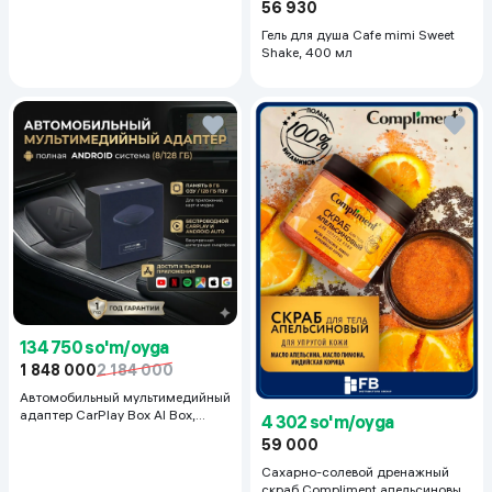
56 930
Гель для душа Cafe mimi Sweet
Shake, 400 мл
134 750 so'm/oyga
1 848 000
2 184 000
Автомобильный мультимедийный
адаптер CarPlay Box AI Box,
4 302 so'm/oyga
8/128
59 000
Сахарно-солевой дренажный
скраб Compliment апельсиновый