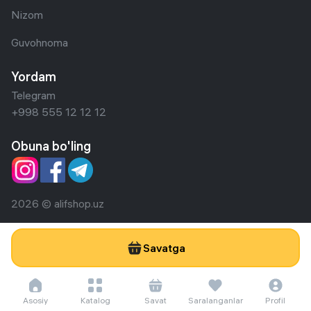
Nizom
Guvohnoma
Yordam
Telegram
+998 555 12 12 12
Obuna bo'ling
2026 © alifshop.uz
Savatga
Asosiy
Katalog
Savat
Saralanganlar
Profil