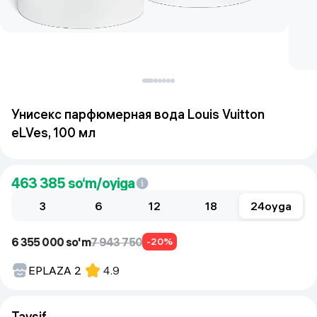
Унисекс парфюмерная вода Louis Vuitton
eLVes, 100 мл
463 385
so‘m/oyiga
3
6
12
18
24
oyga
6 355 000 so'm
7 943 750
-20%
EPLAZA 2
4.9
Tavsif