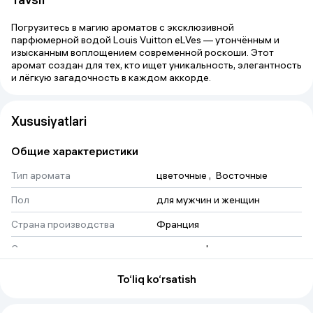
Погрузитесь в магию ароматов с эксклюзивной
парфюмерной водой Louis Vuitton eLVes — утончённым и
изысканным воплощением современной роскоши. Этот
аромат создан для тех, кто ищет уникальность, элегантность
и лёгкую загадочность в каждом аккорде.
Xususiyatlari
Общие характеристики
Тип аромата
цветочные
 , 
Восточные
Пол
для мужчин и женщин
Страна производства
Франция
Средние ноты
ландыш
 , 
фиалка
 , 
Болгарская роза
 , 
Кокосовое 
молоко
To‘liq ko‘rsatish
Тип продукта
Парфюмерная вода