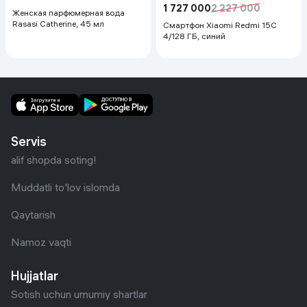
1 727 000
2 227 000
Женская парфюмерная вода
Rasasi Catherine, 45 мл
Смартфон Xiaomi Redmi 15C
4/128 ГБ, синий
Servis
alif shopda soting!
Muddatli to'lov islomda
Qaytarish
Namoz vaqti
Hujjatlar
Sotish uchun umumiy shartlar