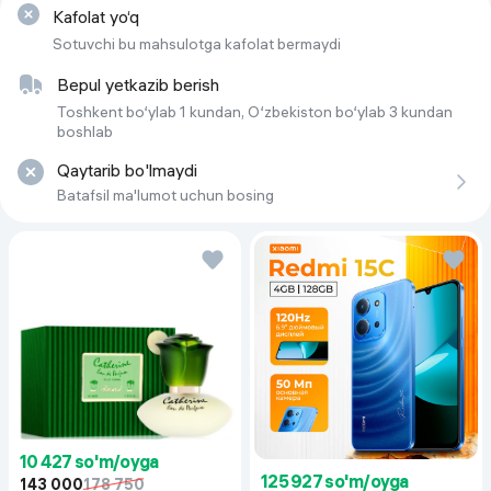
Верхние ароматы
Kafolat yo‘q
персик
 , 
черная смородина
 , 
Имбирь
 , 
Корица
Sotuvchi bu mahsulotga kafolat bermaydi
Нижние ноты
Пачули
 , 
Ambroxan
Bepul yetkazib berish
Объем
Toshkent bo‘ylab 1 kundan, O‘zbekiston bo‘ylab 3 kundan
100 мл
boshlab
Qaytarib bo'lmaydi
Batafsil ma'lumot uchun bosing
10 427 so'm/oyga
125 927 so'm/oyga
143 000
178 750