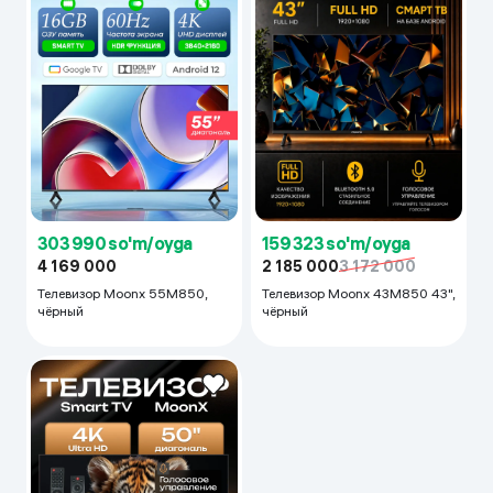
303 990 so'm/oyga
159 323 so'm/oyga
4 169 000
2 185 000
3 172 000
Телевизор Moonx 55M850,
Телевизор Moonx 43M850 43",
чёрный
чёрный