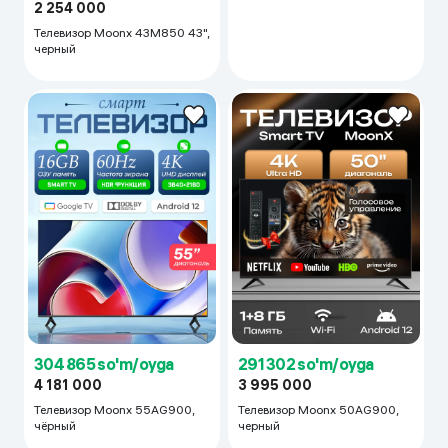
2 254 000
Телевизор Moonx 43M850 43",
черный
304 865 so'm/oyga
291 302 so'm/oyga
4 181 000
3 995 000
Телевизор Moonx 55AG900,
Телевизор Moonx 50AG900,
чёрный
черный