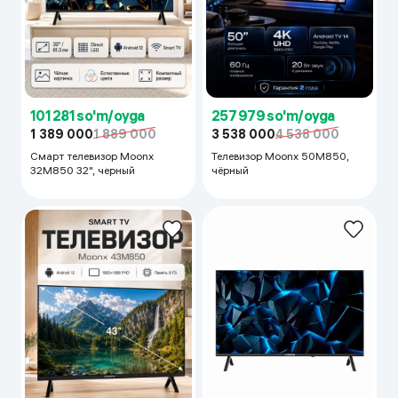
101 281 so'm/oyga
257 979 so'm/oyga
1 389 000
1 889 000
3 538 000
4 538 000
Смарт телевизор Moonx
Телевизор Moonx 50M850,
32M850 32", черный
чёрный