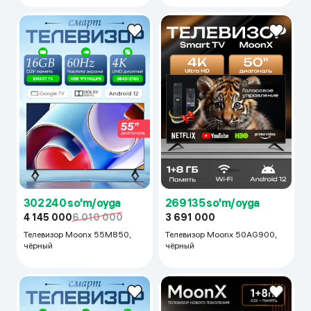
302 240 so'm/oyga
269 135 so'm/oyga
4 145 000
6 010 000
3 691 000
Телевизор Moonx 55M850,
Телевизор Moonx 50AG900,
чёрный
чёрный