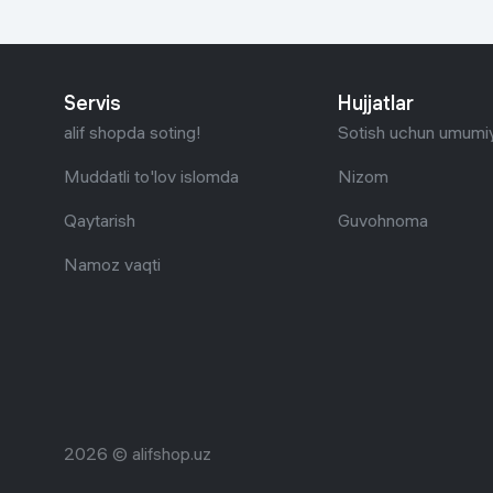
Uy va bog‘
Kanselyariya
Servis
Hujjatlar
alif shopda soting!
Sotish uchun umumiy
Maishiy kimyo
Muddatli to'lov islomda
Nizom
Kitoblar
Qaytarish
Guvohnoma
Kiyim-kechak va Oyoq
Namoz vaqti
kiyimlar
2026 © alifshop.uz