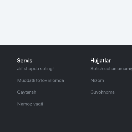
Go‘zallik va parvarish
Virtual haqiqat
Aqlli ko‘zoynak
Aqlli uy
O'yin uchun texnika
Sport tovarlari
Servis
Hujjatlar
Avtotovarlar
alif shopda soting!
Sotish uchun umumiy
Bolalar buyumlari
Muddatli to'lov islomda
Nizom
Qaytarish
Guvohnoma
Qurilish va ta'mirlash
Namoz vaqti
Zargarlik mahsulotlari
Uy uchun tovarlar