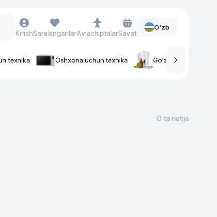
O'zb
Kirish
Saralanganlar
Aviachiptalar
Savat
un texnika
Oshxona uchun texnika
Go‘zallik va parvaris
rlar
Soat va aksessuarlar
Aqlli-soatlar
0 ta natija
Qo'l soatlari
Aqlli uzuklar
Fitnes-brasletlar
Soat kamarlari
Foto apparatlari va Video-
kameralar
Fotoapparatlari