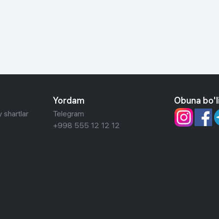
 ko'zoynaklari
lar
Yordam
Obuna bo'l
 shartlar
Telegram
+998 555 12 12 12