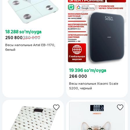
18 288 so'm/oyga
250 800
380 000
Весы напольные Artel EB-1170,
белый
19 396 so'm/oyga
266 000
Весы напольные Xiaomi Scale
S200, черный