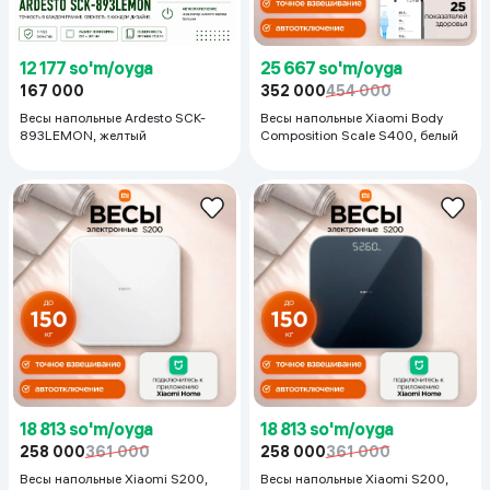
12 177 so'm/oyga
25 667 so'm/oyga
167 000
352 000
454 000
Весы напольные Ardesto SCK-
Весы напольные Xiaomi Body
893LEMON, желтый
Composition Scale S400, белый
18 813 so'm/oyga
18 813 so'm/oyga
258 000
361 000
258 000
361 000
Весы напольные Xiaomi S200,
Весы напольные Xiaomi S200,