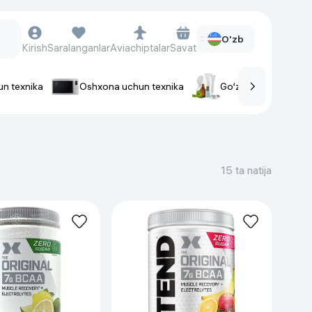
O'zb
Kirish
Saralanganlar
Aviachiptalar
Savat
un texnika
Oshxona uchun texnika
Go‘zallik va parvaris
rlar
Soat va aksessuarlar
Aqlli-soatlar
15 ta natija
Qo'l soatlari
Aqlli uzuklar
Fitnes-brasletlar
Soat kamarlari
Foto apparatlari va Video-
kameralar
Fotoapparatlari