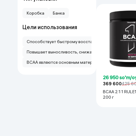
Коробка
Банка
Цели использования
Способствует быстрому восстановлению мышц после 
Повышает выносливость, снижает утомляемость и ул
BCAA являются основным материалом для роста и р
26 950 so'm/o
369 600
425 6
BCAA 2:1:1 RULE1
200 г