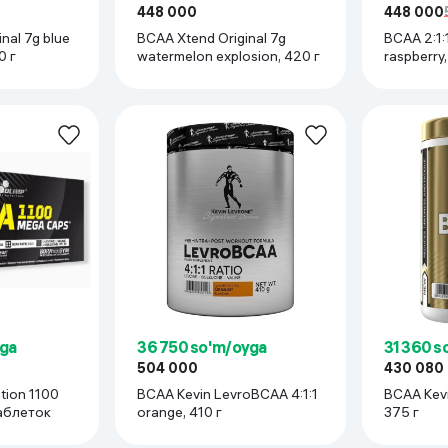
448 000
448 000
nal 7g blue
BCAA Xtend Original 7g
BCAA 2:1:
0 г
watermelon explosion, 420 г
raspberry
yga
36 750 so'm/oyga
31 360 s
504 000
430 080
tion 1100
BCAA Kevin LevroBCAA 4:1:1
BCAA Kevin
таблеток
orange, 410 г
375 г