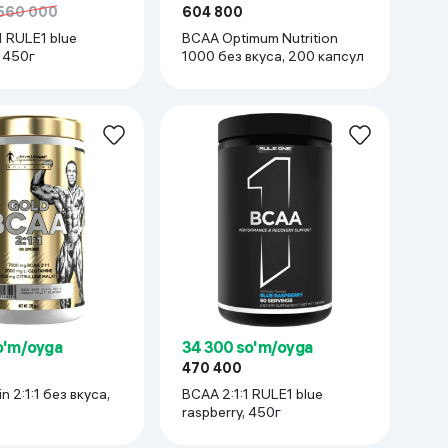
560 000
604 800
1 RULE1 blue
BCAA Optimum Nutrition
, 450г
1000 без вкуса, 200 капсул
o'm/oyga
34 300 so'm/oyga
470 400
 2:1:1 без вкуса,
BCAA 2:1:1 RULE1 blue
raspberry, 450г