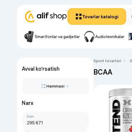
Tovarlar katalogi
Smartfonlar va gadjetlar
Audiotexnikalar
Smartfon
Smartfonlar va gadjetlar
Smartfonlar
Audiotexnikalar
Sport tovarlari
S
Apple smartfon
Avval ko‘rsatish
BCAA
Noutbuklar, kompyuterlar
Tecno smartfo
Xiaomi smartfo
Hammasi
TV va proektorlar
Vivo smartfonl
Honor smartfo
Narx
Hammasi
Uy uchun texnika
Samsung smart
Yana
dan
Birinchi qimmat
Oshxona uchun texnika
Gadjetlar