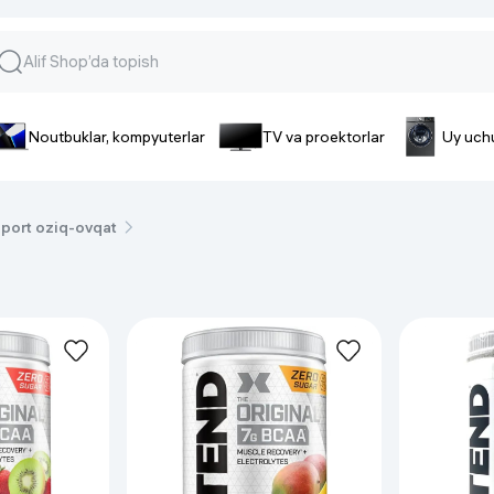
Noutbuklar, kompyuterlar
TV va proektorlar
Uy uch
lar va gadjetlar
 va telefonlar
Smartfonlar uchun aksessua
port oziq-ovqat
lar
Smartfonlar uchun g’ilof
nlar
iPhone uchun g’ilof
nlar
Quvvatlagich qurilmalar
ar
Plenkalar va steklo
nlar
Tegishli tovarlar
fonlar
Batareyalar va akkumulyatorlar
Kabellar
Portativ batareyalar