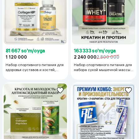
81 667 so'm/oyga
163 333 so'm/oyga
1 120 000
2 240 000
2 800 000
Набор спортивного питания для
Набор спортивного питания для
здоровья суставов и костей,
набора сухой мышечной массы
Коллаген (200г) и концентрат
Optimum Nutrition, Протеин
магния и кальция (90капсул)
(2.2кг) и креатин (300г)