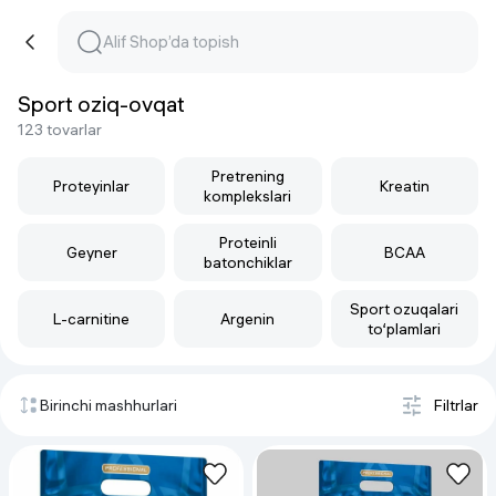
Sport oziq-ovqat
123 tovarlar
Pretrening
Proteyinlar
Kreatin
komplekslari
Proteinli
Geyner
BCAA
batonchiklar
Sport ozuqalari
L-carnitine
Argenin
to‘plamlari
Birinchi mashhurlari
Filtrlar