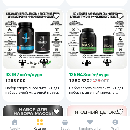
Kevin Levrone: Гейнер (3кг),
Гейнер (3 кг.) и Креатин (300 г.)
Креатин (300г), BCAA (375г)
93 917 so'm/oyga
135 648 so'm/oyga
1 288 000
1 860 320
2 128 000
Набор спортивного питания для
Набор спортивного питания для
набора сухой мышечной массы
набора мышечной массы от
Rule1: Протеин (900г.) и Креатин
Optimum Nutrition: гейнер (2,7 кг)
(210г.)
и креатин (600 г)
Asosiy
Katalog
Savat
Saralanganlar
Profil