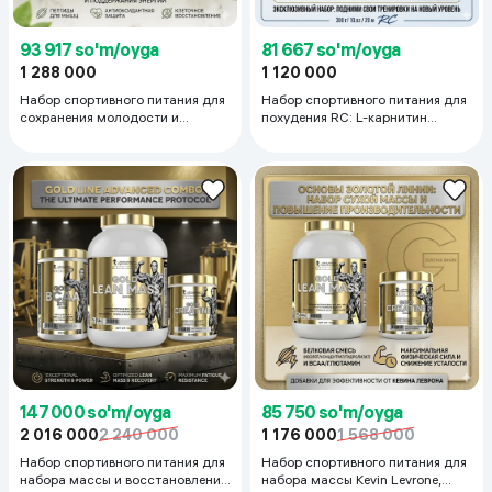
93 917 so'm/oyga
81 667 so'm/oyga
1 288 000
1 120 000
Набор спортивного питания для
Набор спортивного питания для
сохранения молодости и
похудения RC: L-карнитин
красоты Green Flash:
(450мл) и Креатин (300г)
Антиоксидант (450г) и Коллаген
(20 порций)
147 000 so'm/oyga
85 750 so'm/oyga
2 016 000
2 240 000
1 176 000
1 568 000
Набор спортивного питания для
Набор спортивного питания для
набора массы и восстановления
набора массы Kevin Levrone,