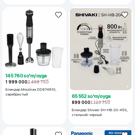
145 760 so'm/oyga
1 999 000
2 498 750
Блендер Moulinex DD674810,
серебристый
65 552 so'm/oyga
899 000
1 123 750
Блендер Shivaki SH-HB-20-45S,
стальной-черный