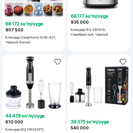
68 177 so'm/oyga
935 000
66 172 so'm/oyga
Блендер BQ SB1010,
907 500
Серебристый, Черный
Блендер DeepHome DHB-401,
Черный-Белый
44 479 so'm/oyga
39 375 so'm/oyga
610 000
540 000
Блендер BQ HB420PS,