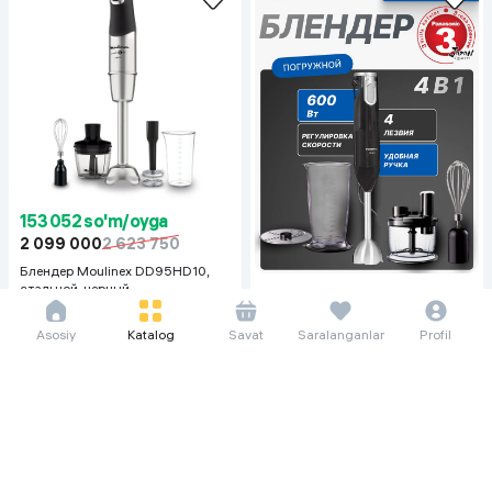
153 052 so'm/oyga
2 099 000
2 623 750
Блендер Moulinex DD95HD10,
стальной-черный
78 677 so'm/oyga
1 079 000
Asosiy
Katalog
Savat
Saralanganlar
Profil
Блендер Panasonic MX-
SS40BTQ, черный