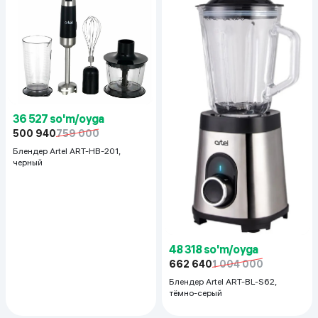
36 527 so'm/oyga
500 940
759 000
Блендер Artel ART-HB-201,
черный
48 318 so'm/oyga
662 640
1 004 000
Блендер Artel ART-BL-S62,
тёмно-серый