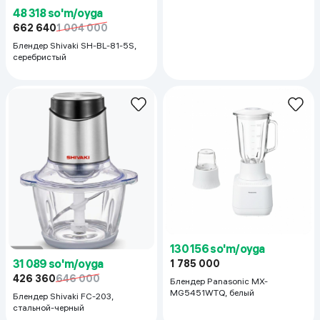
48 318 so'm/oyga
662 640
1 004 000
Блендер Shivaki SH-BL-81-5S,
серебристый
130 156 so'm/oyga
31 089 so'm/oyga
1 785 000
426 360
646 000
Блендер Panasonic MX-
MG5451WTQ, белый
Блендер Shivaki FC-203,
стальной-черный