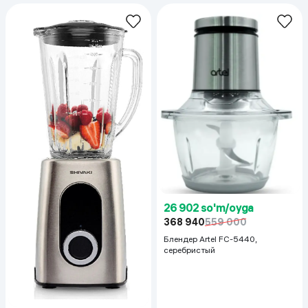
26 902 so'm/oyga
368 940
559 000
Блендер Artel FC-5440,
серебристый