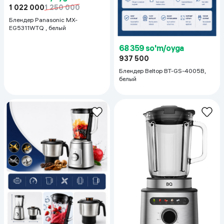
1 022 000
1 250 000
Блендер Panasonic MX-
EG5311WTQ , белый
68 359 so'm/oyga
937 500
Блендер Beltop BT-GS-4005B,
белый