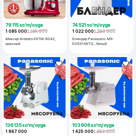
79 115 so'm/oyga
74 521 so'm/oyga
1 085 000
1 185 000
1 022 000
1 250 000
Миксер Ardesto KSTM-8042,
Блендер Panasonic MX-
красный
EG5311WTQ , белый
136 135 so'm/oyga
103 906 so'm/oyga
1 867 000
1 425 000
1 450 000