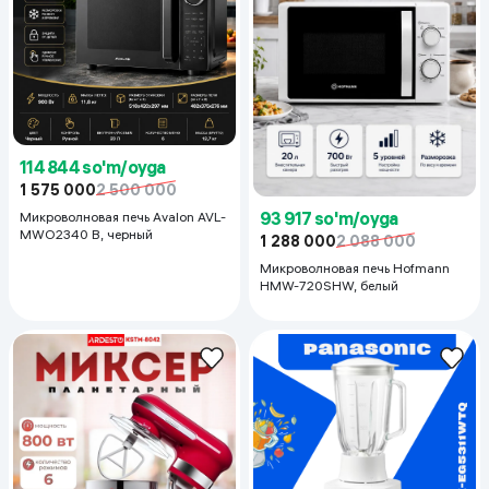
114 844 so'm/oyga
1 575 000
2 500 000
93 917 so'm/oyga
Микроволновая печь Avalon AVL-
MWO2340 B, черный
1 288 000
2 088 000
Микроволновая печь Hofmann
HMW-720SHW, белый