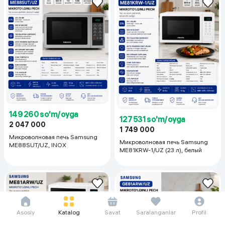
149 260 so'm/oyga
127 531 so'm/oyga
2 047 000
1 749 000
Микроволновая печь Samsung
Микроволновая печь Samsung
ME88SUT/UZ, INOX
ME81KRW-1/UZ (23 л), белый
Asosiy
Katalog
Savat
Saralanganlar
Profil