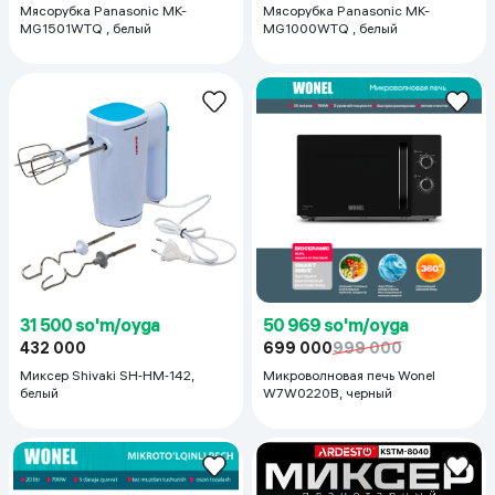
Мясорубка Panasonic MK-
Мясорубка Panasonic MK-
MG1501WTQ , белый
MG1000WTQ , белый
31 500 so'm/oyga
50 969 so'm/oyga
432 000
699 000
999 000
Миксер Shivaki SH‑HM‑142,
Микроволновая печь Wonel
белый
W7W0220B, черный