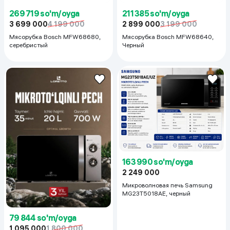
269 719 so'm/oyga
211 385 so'm/oyga
3 699 000
4 199 000
2 899 000
3 199 000
Мясорубка Bosch MFW68680,
Мясорубка Bosch MFW68640,
серебристый
Черный
163 990 so'm/oyga
2 249 000
Микроволновая печь Samsung
MG23T5018AE, черный
79 844 so'm/oyga
1 095 000
1 800 000