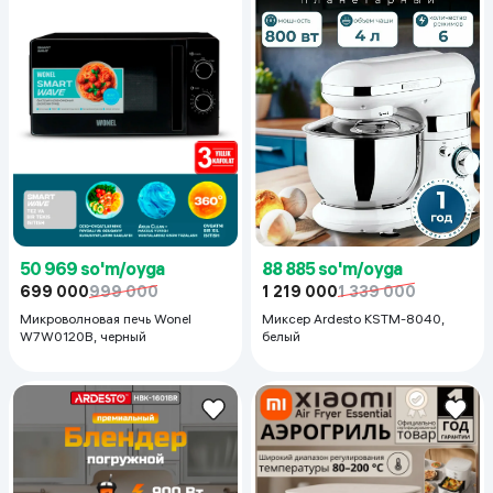
88 885 so'm/oyga
50 969 so'm/oyga
1 219 000
1 339 000
699 000
999 000
Миксер Ardesto KSTM-8040,
Микроволновая печь Wonel
белый
W7W0120B, черный