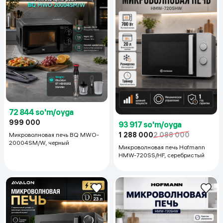
72 844 so'm/oyga
999 000
93 917 so'm/oyga
1 288 000
2 088 000
Микроволновая печь BQ MWO-
20004SM/W, черный
Микроволновая печь Hofmann
HMW-720SS/HF, серебристый