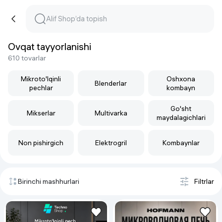
Ovqat tayyorlanishi
610 tovarlar
Mikroto'lqinli
Oshxona
Blenderlar
pechlar
kombayn
Go'sht
Mikserlar
Multivarka
maydalagichlari
Non pishirgich
Elektrogril
Kombaynlar
Birinchi mashhurlari
Filtrlar