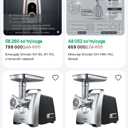
58 260 so'm/oyga
48 052 so'm/oyga
799 000
940 000
659 000
879 000
Блендер Shivaki SH-BL-81-5S,
Миксер Shivaki SH-HM-142,
стальной-черный
белый