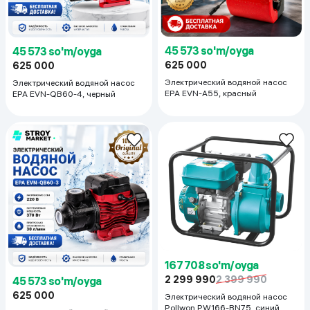
45 573 so'm/oyga
45 573 so'm/oyga
625 000
625 000
Электрический водяной насос
Электрический водяной насос
EPA EVN-A55, красный
EPA EVN-QB60-4, черный
167 708 so'm/oyga
2 299 990
2 399 990
45 573 so'm/oyga
625 000
Электрический водяной насос
Pollwon PW166-BN75, синий