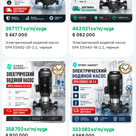
397 177 so'm/oyga
442 021 so'm/oyga
5 447 000
6 062 000
Электрический водяной насос
Электрический водяной насос
EPA ESN32-25-2.2, черный
EPA ESN40-18-2.2, черный
358 750 so'm/oyga
333 083 so'm/oyga
4 920 000
4 568 000