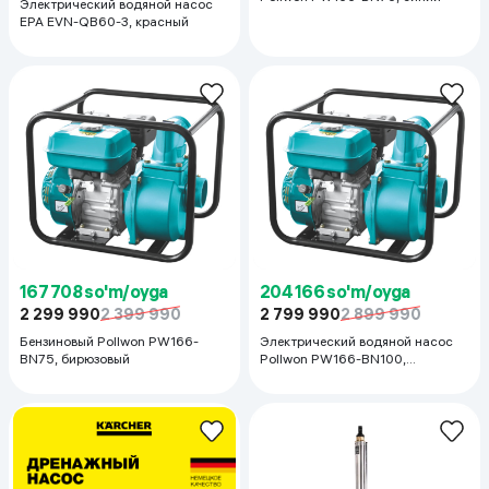
Электрический водяной насос
EPA EVN-QB60-3, красный
167 708 so'm/oyga
204 166 so'm/oyga
2 299 990
2 399 990
2 799 990
2 899 990
Бензиновый Pollwon PW166-
Электрический водяной насос
BN75, бирюзовый
Pollwon PW166-BN100,
бирюзовый