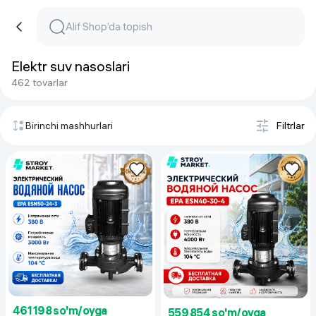
Elektr suv nasoslari
462 tovarlar
Birinchi mashhurlari
Filtrlar
461 198 so'm/oyga
559 854 so'm/oyga