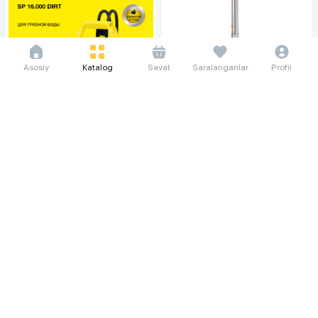
Asosiy
Katalog
Savat
Saralanganlar
Profil
325 208 so'm/oyga
4 460 000
Электрический водяной насос
EPA 4EGN16/14-3.7 Кв, белый
72 916 so'm/oyga
999 990
Дренажный насос для грязной
воды Karcher SP 16.000 Dirt,
Желтый