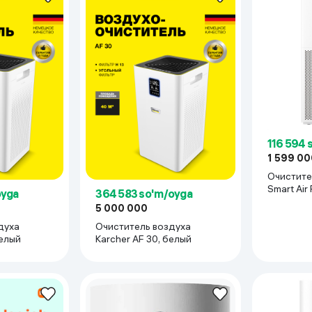
116 594 
1 599 00
Очистите
Smart Air P
oyga
364 583 so'm/oyga
белый
5 000 000
духа
Очиститель воздуха
белый
Karcher AF 30, белый