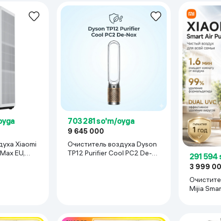
ещений до 52 м²
авномерная подача воздуха до 100 м²
мендуется менять раз в год, корпус частично изготовлен из перер
я 15–20 м²
oyga
703 281 so'm/oyga
плей, дистанционное и приложение Dyson Link управление
9 645 000
духа Xiaomi
Очиститель воздуха Dyson
r Max EU,
TP12 Purifier Cool PC2 De-
291 594 
Nox, Золотистый
3 999 0
Очистите
Mijia Smar
EU, белы
ция загрязнённости, скрытый дисплей, сенсорное управление