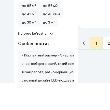
до 95 м²
до 55 м2
до 42 м²
до 40 кв.м
до 30 м²
до 3 м³
Ko'proq ko'rsatish
1
2
Особенности :
– Компактный размер – Энергоэффективность – Под
энергосберегающий, тихий режим работы, управлени
тихая работа, равномерная циркуляция воздуха на 12
стильный дизайн, LED-подсветка, интеллектуальная 
система дополнительных фильтров
сенсоры качества воздуха, автоматический режим, Wi
Ko'proq ko'rsatish