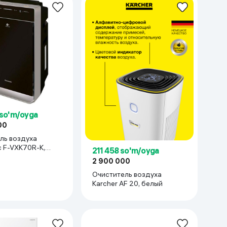
ет, SCO — навсегда
 so'm/oyga
00
ль воздуха
c F-VXK70R-K,
211 458 so'm/oyga
2 900 000
Очиститель воздуха
Karcher AF 20, белый