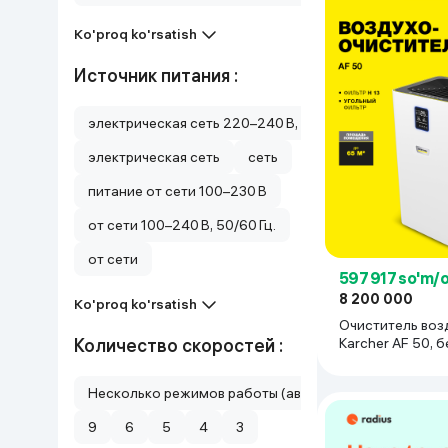
Ko'proq ko'rsatish
Источник питания :
электрическая сеть 220–240 В, 50/60 Гц.
электрическая сеть
сеть
питание от сети 100–230 В
от сети 100–240 В, 50/60 Гц.
от сети
597 917 so'm/
8 200 000
Ko'proq ko'rsatish
Очиститель воз
Karcher AF 50, 
Количество скоростей :
Несколько режимов работы (авто / ручной)
9
6
5
4
3