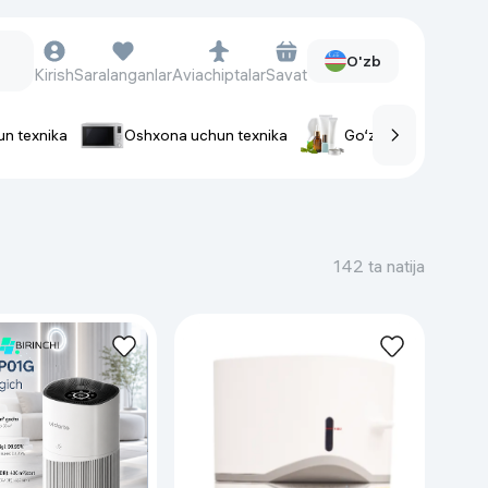
O'zb
Kirish
Saralanganlar
Aviachiptalar
Savat
un texnika
Oshxona uchun texnika
Go‘zallik va parvaris
rlar
Soat va aksessuarlar
Aqlli-soatlar
142 ta natija
Qo'l soatlari
Aqlli uzuklar
Fitnes-brasletlar
Soat kamarlari
Foto apparatlari va Video-
kameralar
Fotoapparatlari