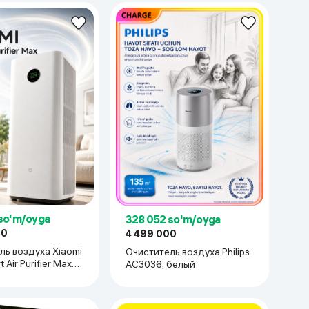
аботанного пластика, цвет Arctic White.
so'm/oyga
328 052 so'm/oyga
00
4 499 000
ль воздуха Xiaomi
Очиститель воздуха Philips
t Air Purifier Max
AC3036, белый
й