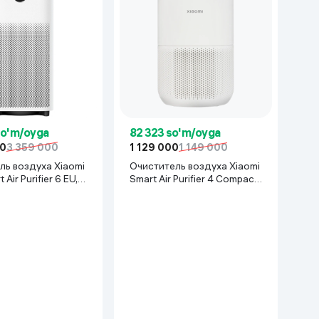
so'm/oyga
82 323 so'm/oyga
00
3 359 000
1 129 000
1 149 000
ль воздуха Xiaomi
Очиститель воздуха Xiaomi
 Air Purifier 6 EU,
Smart Air Purifier 4 Compact,
белый