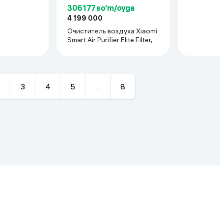
306 177 so'm/oyga
4 199 000
Очиститель воздуха Xiaomi
Smart Air Purifier Elite Filter,
белый
3
4
5
...
8
ходит для помещений до 48 м²
е через сенсорную панель, приложение и голосовые команды, защ
 м, оптимальная очистка до 45 м².
система Econavi, модуль Nanoe
‑Fi/Bluetooth, таймер сна, скрытые колёса для перемещения