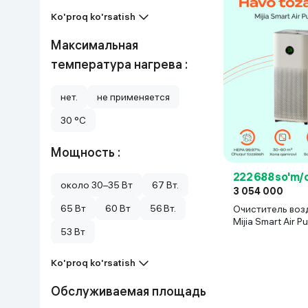
Ko'proq ko'rsatish
Максимальная
температура нагрева :
нет.
не применяется
30 °C
Мощность :
222 688 so'm/
около 30–35 Вт
67 Вт.
3 054 000
65 Вт
60 Вт
56 Вт.
Очиститель воз
Mijia Smart Air Pu
53 Вт
белый
Ko'proq ko'rsatish
Обслуживаемая площадь