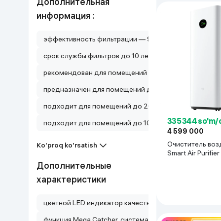
Дополнительная
Uy va bog‘
информация :
эффективность фильтрации — 99,95%
Kanselyariya
срок службы фильтров до 10 лет, подходит для пом
Maishiy kimyo
рекомендован для помещений до 36 м², возможна р
предназначен для помещений до 135 м², фильтры реко
Kitoblar
подходит для помещений до 20 м², площадь покрыти
Kiyim-kechak va Oyoq
335 344 so'm/
kiyimlar
подходит для помещений до 100 м², встроенный дис
4 599 000
Очиститель воз
Ko'proq ko'rsatish
Smart Air Purifie
белый
Дополнительные
характеристики
цветной LED индикатор качества воздуха
функция Mega Catcher, система Econavi, LED-индика