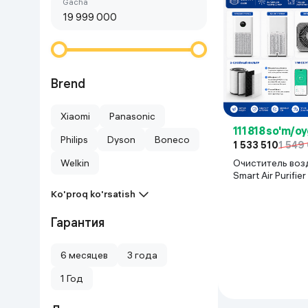
Birinchi arzon
gacha
Go‘zallik va parvarish
Virtual haqiqat
Aqlli ko‘zoynak
Aqlli uy
O'yin uchun texnika
Brend
Sport tovarlari
Xiaomi
Panasonic
111 818 so'm/o
Philips
Dyson
Boneco
1 533 510
1 549
Avtotovarlar
Очиститель воз
Welkin
Smart Air Purifier 
Bolalar buyumlari
Белый
Ko'proq ko'rsatish
Qurilish va ta'mirlash
Гарантия
6 месяцев
3 года
Zargarlik mahsulotlari
1 Год
Uy uchun tovarlar