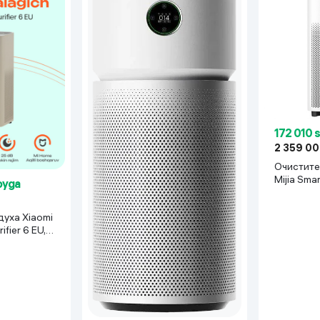
172 010 
2 359 0
Очистите
Mijia Smart
oyga
белый
духа Xiaomi
rifier 6 EU,