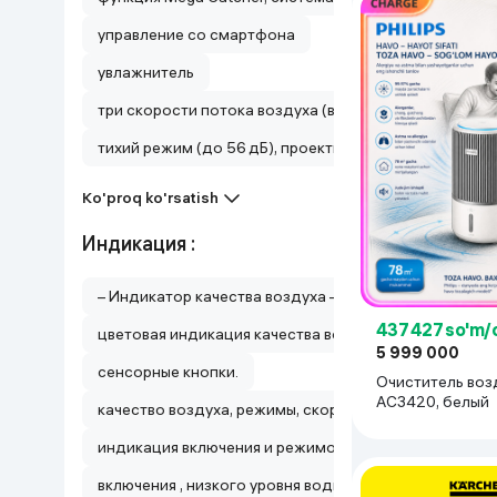
управление со смартфона
увлажнитель
три скорости потока воздуха (высокая, средняя, сп
тихий режим (до 56 дБ), проектирует очищенный возд
Ko'proq ko'rsatish
Индикация :
– Индикатор качества воздуха – Индикатор замены 
437 427 so'm/
цветовая индикация качества воздуха, цифровой ди
5 999 000
сенсорные кнопки.
Очиститель возд
AC3420, белый
качество воздуха, режимы, скорость, замена фильтр
индикация включения и режимов работы
включения , низкого уровня воды , влажности