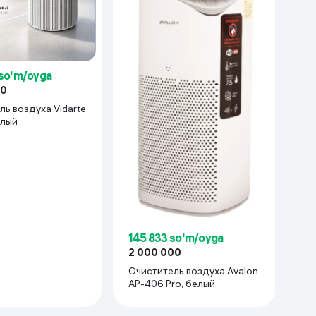
Kameralar
 so'm/oyga
00
ь воздуха Vidarte
елый
145 833 so'm/oyga
2 000 000
Очиститель воздуха Avalon
AP-406 Pro, белый