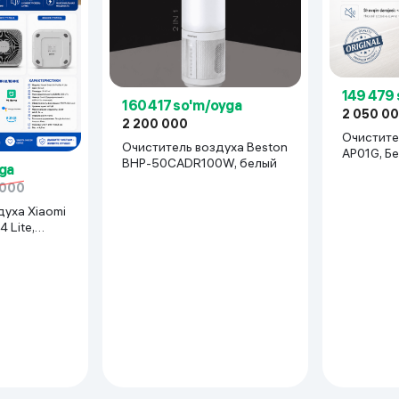
 ko'zoynaklari
lar
149 479
160 417 so'm/oyga
2 050 0
2 200 000
Очистител
Очиститель воздуха Beston
AP01G, Б
BHP-50CADR100W, белый
yga
 000
духа Xiaomi
4 Lite,