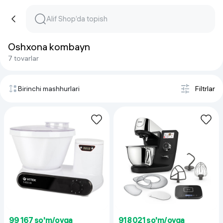
Oshxona kombayn
7 tovarlar
Birinchi mashhurlari
Filtrlar
99 167 so'm/oyga
918 021 so'm/oyga