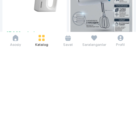
47 063 so'm/oyga
645 433
Asosiy
Katalog
Savat
Saralanganlar
Profil
Миксер Panasonic MK-GH3WTQ,
белый
48 052 so'm/oyga
659 000
879 000
Миксер Shivaki SH-HM-142,
белый