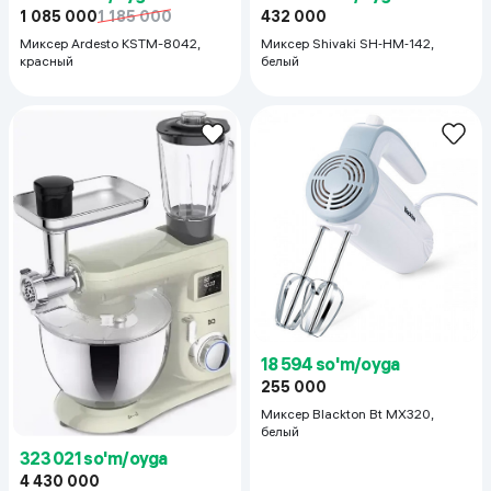
1 085 000
1 185 000
432 000
Миксер Ardesto KSTM-8042,
Миксер Shivaki SH‑HM‑142,
красный
белый
18 594 so'm/oyga
255 000
Миксер Blackton Bt MX320,
белый
323 021 so'm/oyga
4 430 000