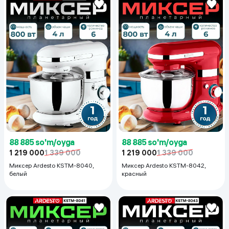
88 885 so'm/oyga
88 885 so'm/oyga
1 219 000
1 339 000
1 219 000
1 339 000
Миксер Ardesto KSTM-8040,
Миксер Ardesto KSTM-8042,
белый
красный