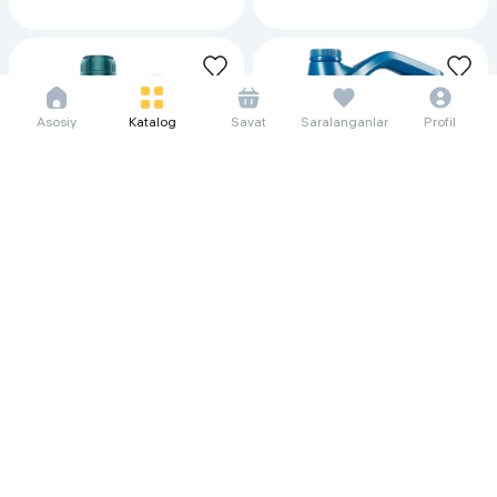
Asosiy
Katalog
Savat
Saralanganlar
Profil
15 076 so'm/oyga
38 857 so'm/oyga
206 752
532 896
Моторное масло Addinol
Моторное масло Shell Helix HX7
Superior 030, 1 л
10W-40, 4 л