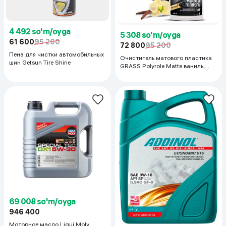
4 492 so'm/oyga
5 308 so'm/oyga
61 600
95 200
72 800
95 200
Пена для чистки автомобильных
Очиститель матового пластика
шин Getsun Tire Shine
GRASS Polyrole Matte ваниль,
600 мл
69 008 so'm/oyga
946 400
Моторное масло Liqui Moly