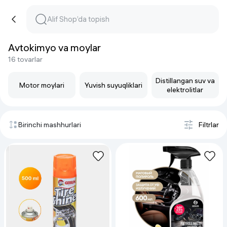
Avtokimyo va moylar
16 tovarlar
Distillangan suv va
Motor moylari
Yuvish suyuqliklari
elektrolitlar
Birinchi mashhurlari
Filtrlar