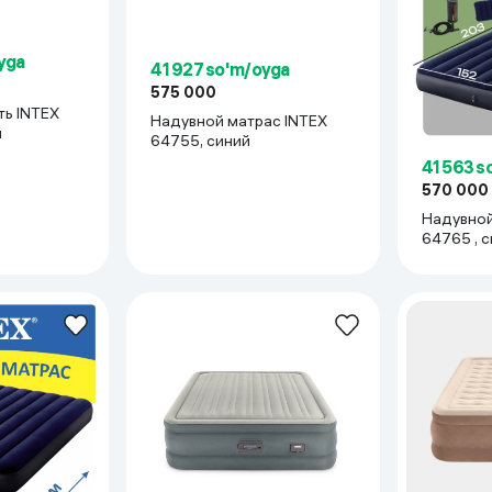
 ko'zoynaklari
lar
yga
41 927 so'm/oyga
575 000
TEX
Надувной матрас INTEX
й
64755, синий
41 563 s
570 000
Надувной ма
64765 , 