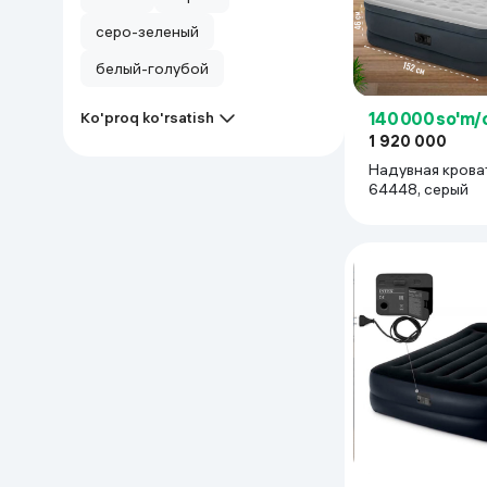
серо-зеленый
белый-голубой
140 000 so'm/
Ko'proq ko'rsatish
1 920 000
Надувная крова
64448, серый