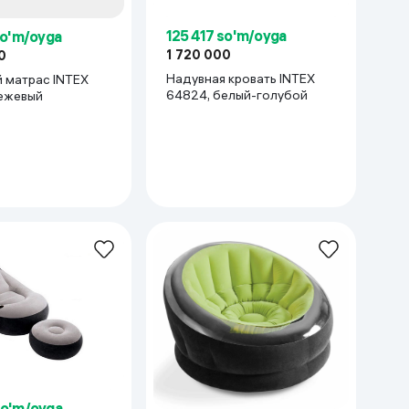
125 417 so'm/oyga
so'm/oyga
1 720 000
0
Надувная кровать INTEX
 матрас INTEX
64824, белый-голубой
ежевый
so'm/oyga