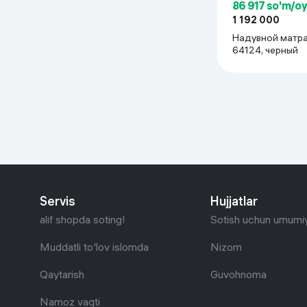
86 917 so'm/o
1 192 000
Надувной матра
64124, черный
Servis
Hujjatlar
alif shopda soting!
Sotish uchun umumiy
Muddatli to'lov islomda
Nizom
Qaytarish
Guvohnoma
Namoz vaqti