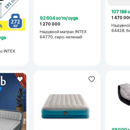
107 188 
92 604 so'm/oyga
1 470 00
1 270 000
Надувной
64428, б
Надувной матрас INTEX
64770, серо-зеленый
yga
с INTEX
49 000 