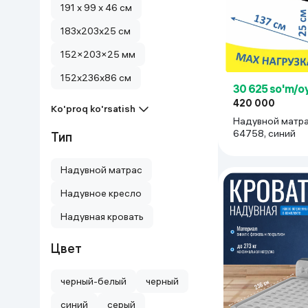
191 x 99 x 46 см
Uy va bog‘
183x203x25 см
152×203×25 мм
Kanselyariya
152x236x86 см
30 625 so'm/o
Maishiy kimyo
420 000
Ko'proq ko'rsatish
Надувной матра
Kitoblar
64758, синий
Тип
Kiyim-kechak va Oyoq
Надувной матрас
kiyimlar
Надувное кресло
Надувная кровать
Цвет
черный-белый
черный
синий
серый