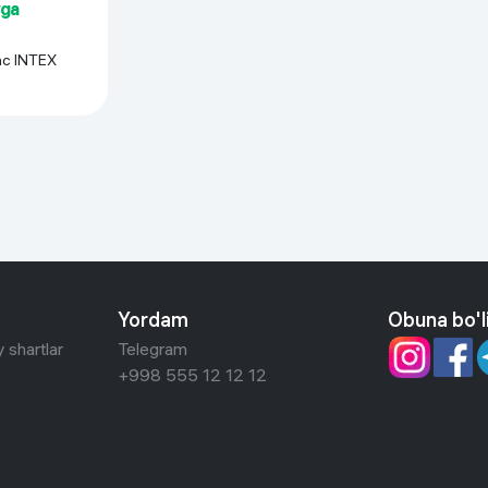
yga
с INTEX
Yordam
Obuna bo'l
 shartlar
Telegram
+998 555 12 12 12