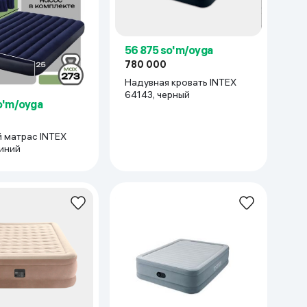
Kameralar
56 875 so'm/oyga
780 000
Надувная кровать INTEX
64143, черный
o'm/oyga
трас INTEX
синий