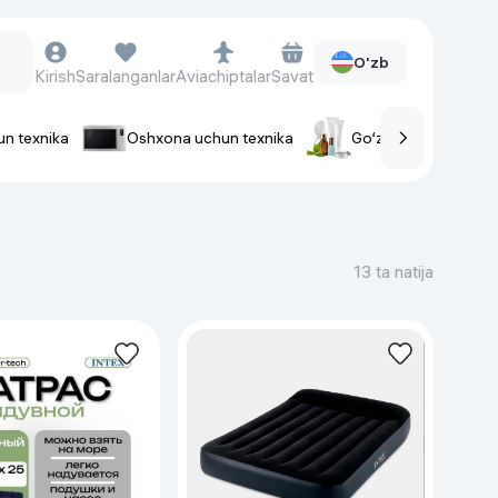
O'zb
Kirish
Saralanganlar
Aviachiptalar
Savat
un texnika
Oshxona uchun texnika
Go‘zallik va parvaris
rlar
Soat va aksessuarlar
Aqlli-soatlar
13 ta natija
Qo'l soatlari
Aqlli uzuklar
Fitnes-brasletlar
Soat kamarlari
Foto apparatlari va Video-
kameralar
Fotoapparatlari