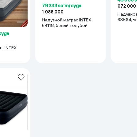
79 333 so'm/oyga
672 000
1 088 000
Надувное
68564, ч
Надувной матрас INTEX
64118, белый-голубой
oyga
ть INTEX