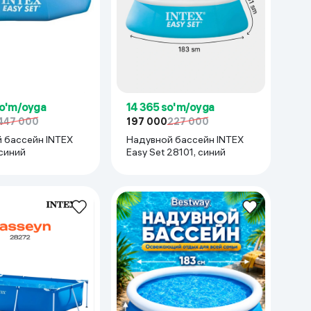
Kameralar
so'm/oyga
14 365 so'm/oyga
447 000
197 000
227 000
 бассейн INTEX
Надувной бассейн INTEX
 синий
Easy Set 28101, синий