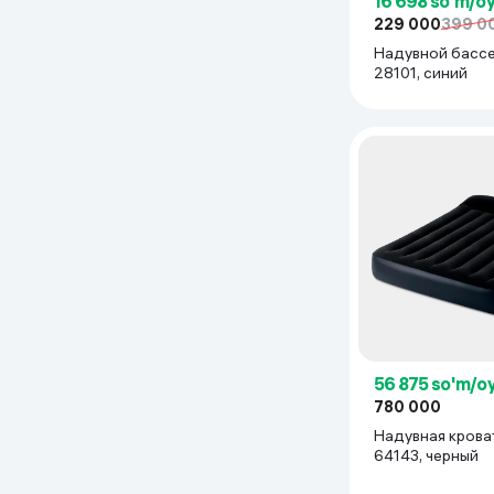
16 698 so'm/o
229 000
399 0
Надувной бассе
28101, синий
56 875 so'm/o
780 000
Надувная кровать IN
64143, черный