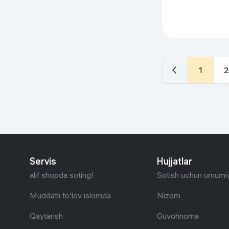
1
2
Servis
Hujjatlar
alif shopda soting!
Sotish uchun umumiy
Muddatli to'lov islomda
Nizom
Qaytarish
Guvohnoma