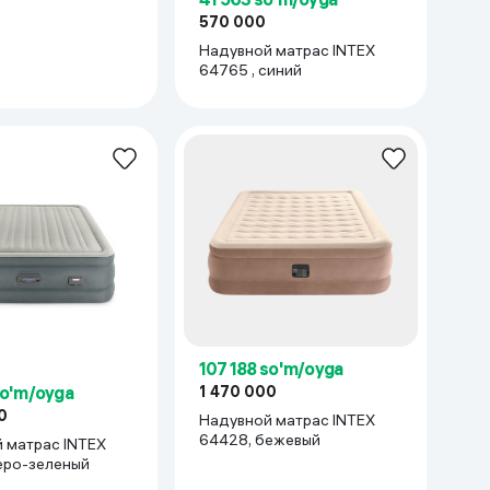
570 000
Надувной матрас INTEX
64765 , синий
107 188 so'm/oyga
so'm/oyga
1 470 000
0
Надувной матрас INTEX
64428, бежевый
 матрас INTEX
770, серо-зеленый