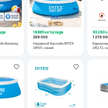
93 260 
yga
18 885 so'm/oyga
1 279 00
259 000
Каркасны
йн Bestway
Надувной бассейн INTEX
28272, с
28101, синий