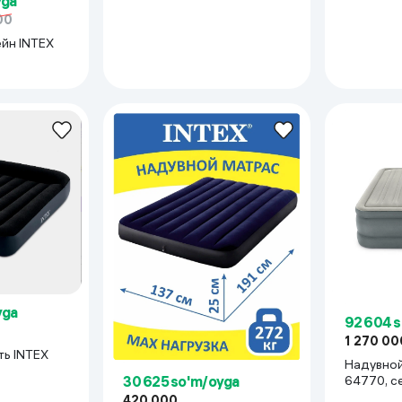
yga
00
йн INTEX
yga
92 604 
1 270 00
TEX
Надувной
64
30 625 so'm/oyga
420 000