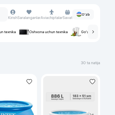
O'zb
Kirish
Saralanganlar
Aviachiptalar
Savat
un texnika
Oshxona uchun texnika
Go‘zallik va parvaris
rlar
Soat va aksessuarlar
Aqlli-soatlar
30 ta natija
Qo'l soatlari
Aqlli uzuklar
Fitnes-brasletlar
Soat kamarlari
Foto apparatlari va Video-
kameralar
Fotoapparatlari