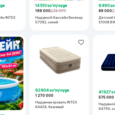
yga
14 510 so'm/oyga
6 490 s
199 000
239 000
89 000
2
йн INTEX
Надувной бассейн Bestway
Детский 
57392, синий
51008 BW
92 604 so'm/oyga
41 927 s
1 270 000
575 000
Надувная кровать INTEX
Надувной ма
64426, бежевый
64755, с