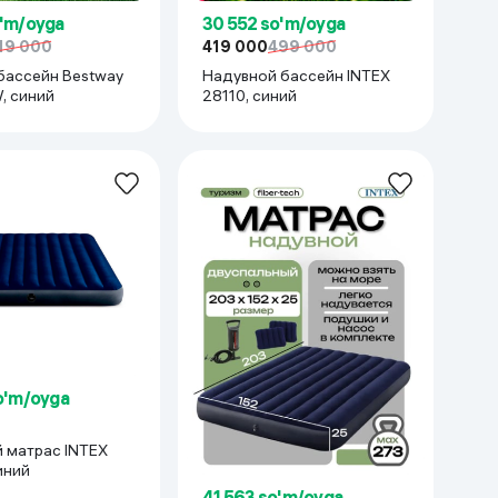
o'm/oyga
30 552 so'm/oyga
19 000
419 000
499 000
бассейн Bestway
Надувной бассейн INTEX
, синий
28110, синий
o'm/oyga
трас INTEX
иний
41 563 so'm/oyga