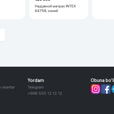
Надувной матрас INTEX
64758, синий
Yordam
Obuna bo'l
 shartlar
Telegram
+998 555 12 12 12