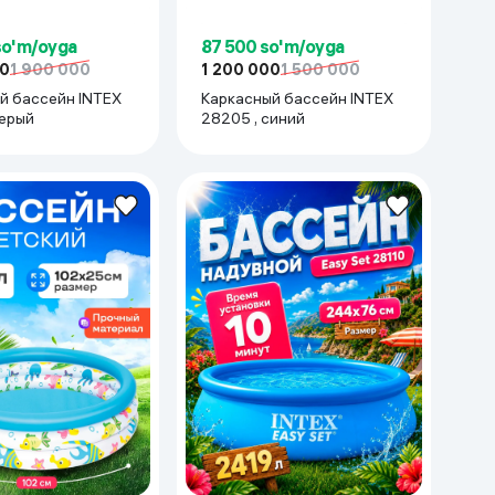
so'm/oyga
87 500 so'm/oyga
00
1 900 000
1 200 000
1 500 000
й бассейн INTEX
Каркасный бассейн INTEX
серый
28205 , синий