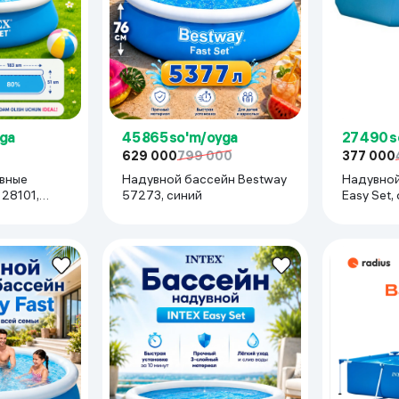
 ko'zoynaklari
lar
yga
45 865 so'm/oyga
27 490 
629 000
799 000
377 000
вные
Надувной бассейн Bestway
Надувной
,
57273, синий
Easy Set,