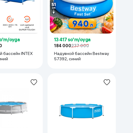
so'm/oyga
13 417 so'm/oyga
0
184 000
237 000
й бассейн INTEX
Надувной бассейн Bestway
иний
57392, синий