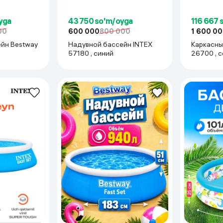
yga
43 750 so'm/oyga
116 667 
00
600 000
800 000
1 600 0
йн Bestway
Надувной бассейн INTEX
Каркасны
57180 , синий
26700 , 