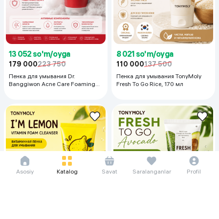
13 052 so'm/oyga
8 021 so'm/oyga
179 000
223 750
110 000
137 500
Пенка для умывания Dr.
Пенка для умывания TonyMoly
Banggiwon Acne Care Foaming
Fresh To Go Rice, 170 мл
Cleanser, 150 мл
Asosiy
Katalog
Savat
Saralanganlar
Profil