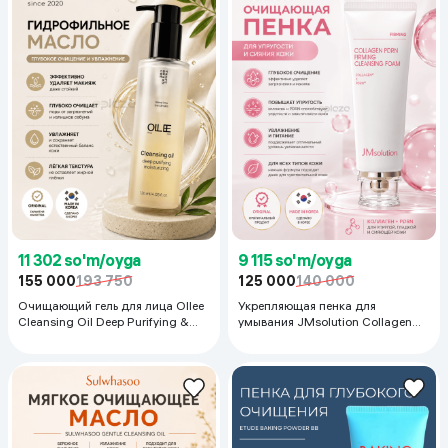
11 302 so'm/oyga
9 115 so'm/oyga
155 000
193 750
125 000
140 000
Очищающий гель для лица Ollee
Укрепляющая пенка для
Cleansing Oil Deep Purifying &
умывания JMsolution Collagen
Moisturizing, 120 мл
PDRN Firming Cleansing Foam,
120 мл