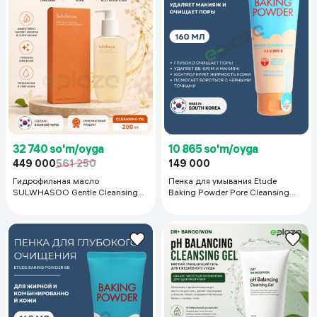
32 740 so'm/oyga
10 865 so'm/oyga
449 000
561 250
149 000
Гидрофильная масло
Пенка для умывания Etude
SULWHASOO Gentle Cleansing
Baking Powder Pore Cleansing
Oil Huile Nettoyante Douceu, 200
Foam, 160 мл
мл