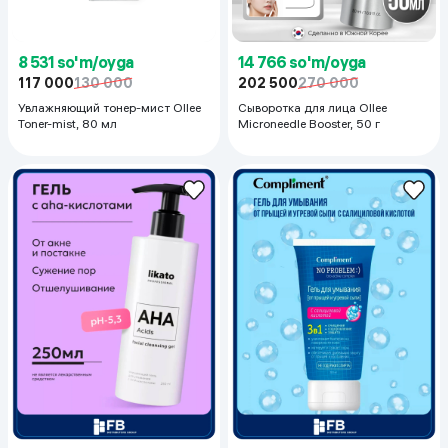
8 531 so'm/oyga
14 766 so'm/oyga
117 000
130 000
202 500
270 000
Увлажняющий тонер-мист Ollee
Сыворотка для лица Ollee
Toner-mist, 80 мл
Microneedle Booster, 50 г