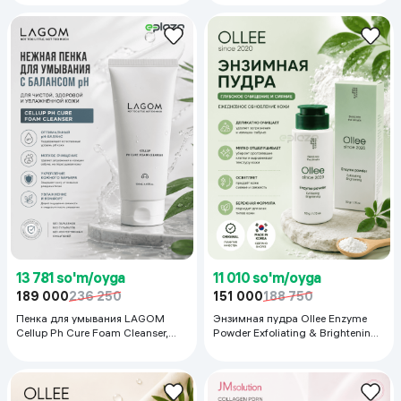
13 781 so'm/oyga
11 010 so'm/oyga
189 000
236 250
151 000
188 750
Пенка для умывания LAGOM
Энзимная пудра Ollee Enzyme
Cellup Ph Cure Foam Cleanser,
Powder Exfoliating & Brightening,
120 мл
50 г