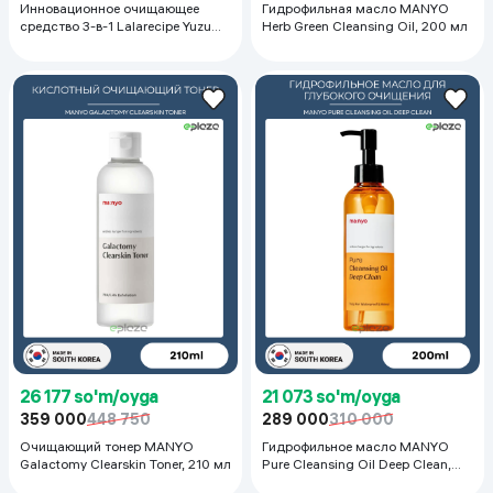
Инновационное очищающее
Гидрофильная масло MANYO
средство 3-в-1 Lalarecipe Yuzu
Herb Green Cleansing Oil, 200 мл
Self Foaming 3in1 Peel Cleanser,
200 мл
26 177 so'm/oyga
21 073 so'm/oyga
359 000
448 750
289 000
310 000
Очищающий тонер MANYO
Гидрофильное масло MANYO
Galactomy Clearskin Toner, 210 мл
Pure Cleansing Oil Deep Clean,
200 мл