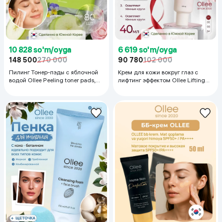
10 828 so'm/oyga
6 619 so'm/oyga
148 500
270 000
90 780
102 000
Пилинг Тонер-пэды с яблочной
Крем для кожи вокруг глаз с
водой Ollee Peeling toner pads,
лифтинг эффектом Ollee Lifting
80 шт
Moisturizing , 40 мл