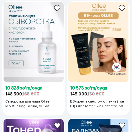
10 828 so'm/oyga
10 573 so'm/oyga
148 500
165 000
145 000
159 000
Сыворотка для лица Ollee
ВВ-крем в светлом оттенке (тон
Moisturizing Serum, 50 мл
01) Ollee Mate Skin Perfector, 50
мл