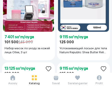
7 401 so'm/oyga
9 115 so'm/oyga
101 500
145 000
125 000
Набор масок по уходу за кожей
Успокаивающий лосьон для тела
лица Ollee, 3 шт
Nature Republic Shea Butter Relief
& Nutrition, 100 мл
Asosiy
Katalog
Savat
Saralanganlar
Profil