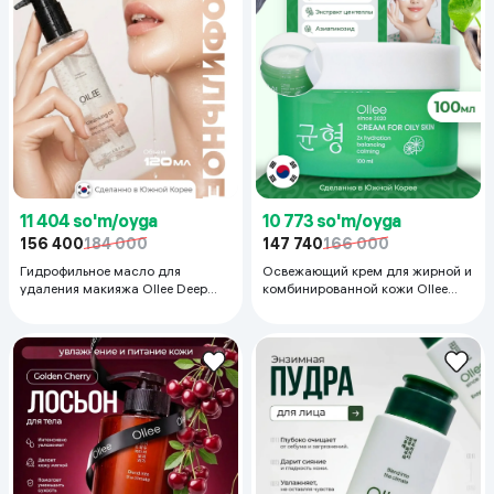
11 404 so'm/oyga
10 773 so'm/oyga
156 400
184 000
147 740
166 000
Гидрофильное масло для
Освежающий крем для жирной и
удаления макияжа Ollee Deep
комбинированной кожи Ollee
Purifying & Moisturizing
Cream for oily skin 2x hydration,
Cleansing Oil, 120 мл
100 мл