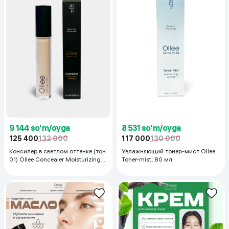
9 144 so'm/oyga
8 531 so'm/oyga
125 400
132 000
117 000
130 000
Консилер в светлом оттенке (тон
Увлажняющий тонер-мист Ollee
01) Ollee Concealer Moisturizing
Toner-mist, 80 мл
Masking 01, 4.5 мл