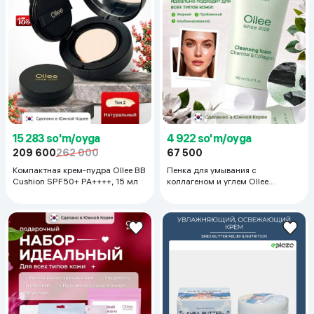
15 283 so'm/oyga
4 922 so'm/oyga
209 600
262 000
67 500
Компактная крем-пудра Ollee BB
Пенка для умывания с
Cushion SPF50+ PA++++, 15 мл
коллагеном и углем Ollee
Cleansing Foam Charcoal &
Collagen, 150 мл