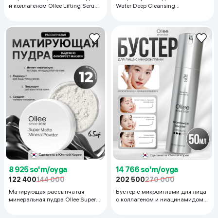
и коллагеном Ollee Lifting Serum
Water Deep Cleansing
Collagen Peptides, 50 мл
Moisturizing, 300 мл
8 925 so'm/oyga
14 766 so'm/oyga
122 400
144 000
202 500
270 000
Матирующая рассыпчатая
Бустер с микроиглами для лица
минеральная пудра Ollee Super
с коллагеном и ниацинамидом
Matte Mineral Powder, 7 гр
Ollee Microneedle Booster, 50 г