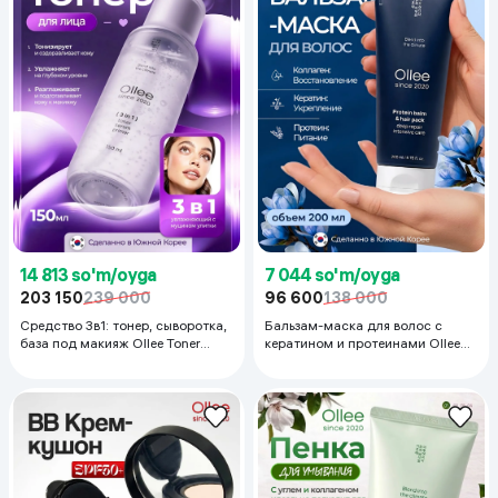
14 813 so'm/oyga
7 044 so'm/oyga
203 150
239 000
96 600
138 000
Средство 3в1: тонер, сыворотка,
Бальзам-маска для волос с
база под макияж Ollee Toner
кератином и протеинами Ollee
Serum Primer 3 in 1 , 150 мл
Protein Balm & Hair Pack deep
repair, 200 мл