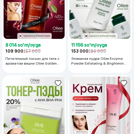
11 156 so'm/oyga
8 014 so'm/oyga
153 000
180 000
109 900
157 000
Энзимная пудра Ollee Enzyme
Питательный лосьон для тела с
Powder Exfoliating & Brightening,
ароматом вишни Ollee Golden
50 мл
Cherry, 415 мл