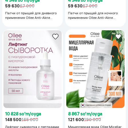
59 630
67 000
59 630
67 000
Патчи от прыщей для дневного
Патчи от прыщей для ночного
применения Ollee Anti-Akne
применения Ollee Anti-Akne
Patches PTC-day, 24 шт
Patches PTC-night, 24 шт
10 828 so'm/oyga
8 867 so'm/oyga
148 500
165 000
121 600
190 000
Лифтинг сыворотка с пептидами
Мицеллярная вода Ollee Micellar