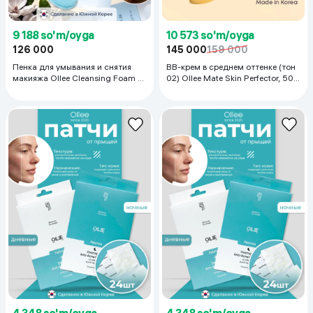
9 188 so'm/oyga
10 573 so'm/oyga
126 000
145 000
159 000
Пенка для умывания и снятия
ВВ-крем в среднем оттенке (тон
макияжа Ollee Cleansing Foam +
02) Ollee Mate Skin Perfector, 50
Face Brush, 150 мл
мл
4 348 so'm/oyga
4 348 so'm/oyga