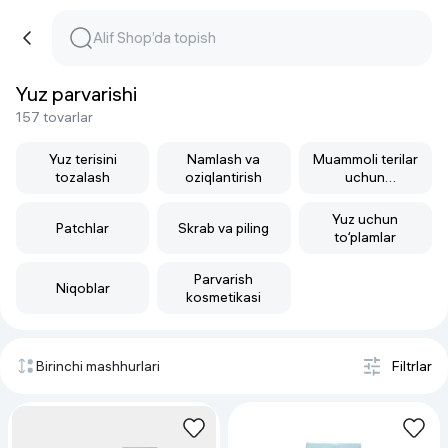
Yuz parvarishi
157 tovarlar
Yuz terisini
Namlash va
Muammoli terilar
tozalash
oziqlantirish
uchun
mahsulotlar
Yuz uchun
Patchlar
Skrab va piling
toʻplamlar
Parvarish
Niqoblar
kosmetikasi
Birinchi mashhurlari
Filtrlar