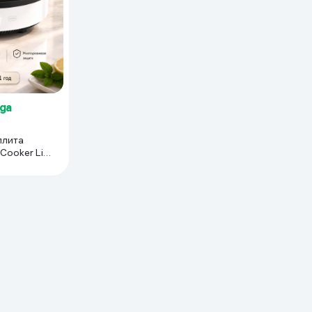
 ko'zoynaklari
lar
yga
плита
 Cooker Lite