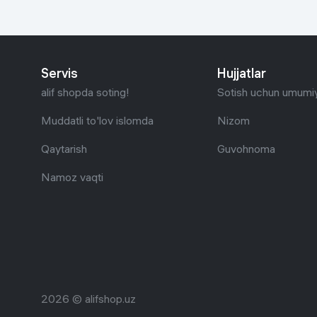
Servis
Hujjatlar
alif shopda soting!
Sotish uchun umumiy
Muddatli to'lov islomda
Nizom
Qaytarish
Guvohnoma
Namoz vaqti
2026 © alifshop.uz