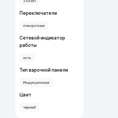
2100Вт
Uy va bog‘
Переключатели
Kanselyariya
поворотные
Maishiy kimyo
Сетевой индикатор
работы
Kitoblar
есть
Kiyim-kechak va Oyoq
kiyimlar
Тип варочной панели
Индукционная
Цвет
чёрный