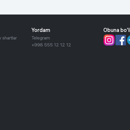
Yordam
Obuna bo'l
 shartlar
Telegram
+998 555 12 12 12