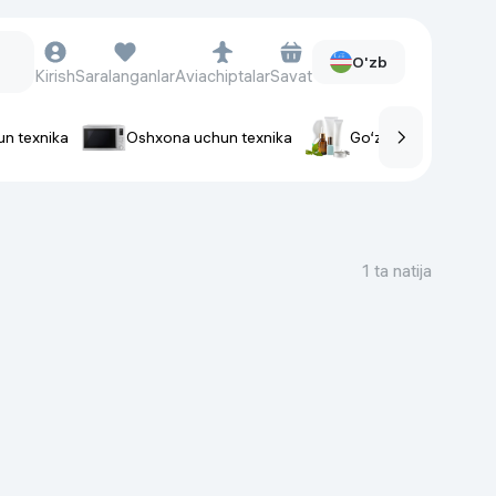
O'zb
Kirish
Saralanganlar
Aviachiptalar
Savat
un texnika
Oshxona uchun texnika
Go‘zallik va parvaris
rlar
Soat va aksessuarlar
Aqlli-soatlar
1 ta natija
Qo'l soatlari
Aqlli uzuklar
Fitnes-brasletlar
Soat kamarlari
Foto apparatlari va Video-
kameralar
Fotoapparatlari