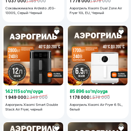
1 037 000
1 155 000
1 778 000
1 978 000
Соковыжималка Ardesto JEG-
Аэрогриль Xiaomi Dual Zone Air
1330S, Серый-Черный
Fryer 10L EU, Черный
142 115 so'm/oyga
85 896 so'm/oyga
1 949 000
2 349 000
1 178 000
1 578 000
Аэрогриль Xiaomi Smart Double
Аэрогриль Xiaomi Air Fryer 6.5L,
Stack Air Fryer, черный
белый