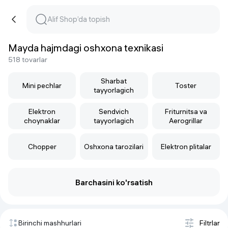
Mayda hajmdagi oshxona texnikasi
518 tovarlar
Sharbat
Mini pechlar
Toster
tayyorlagich
Elektron
Sendvich
Friturnitsa va
choynaklar
tayyorlagich
Aerogrillar
Chopper
Oshxona tarozilari
Elektron plitalar
Barchasini ko'rsatish
Birinchi mashhurlari
Filtrlar