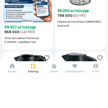
58 260 so'm/oyga
799 000
951 190
Измельчитель Bosch MMR08R2,
красный
69 927 so'm/oyga
959 000
1 141 666
Электрочайник Kenwood
SJM490, серебристый
Asosiy
Katalog
Savat
Saralanganlar
Profil
65 552 so'm/oyga
65 552 so'm/oyga