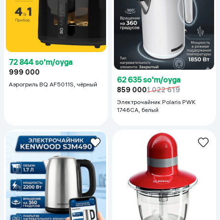
72 844 so'm/oyga
999 000
62 635 so'm/oyga
Аэрогриль BQ AF5011S, чёрный
859 000
1 022 619
Электрочайник Polaris PWK
1746CA, белый