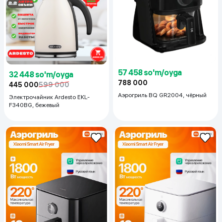
57 458 so'm/oyga
32 448 so'm/oyga
788 000
445 000
599 000
Аэрогриль BQ GR2004, чёрный
Электрочайник Ardesto EKL-
F340BG, бежевый