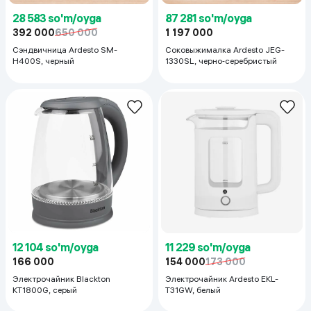
28 583 so'm/oyga
87 281 so'm/oyga
392 000
650 000
1 197 000
Сэндвичница Ardesto SM-
Соковыжималка Ardesto JEG-
H400S, черный
1330SL, черно‑серебристый
12 104 so'm/oyga
11 229 so'm/oyga
166 000
154 000
173 000
Электрочайник Blackton
Электрочайник Ardesto EKL-
KT1800G, серый
T31GW, белый