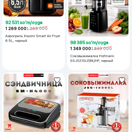
92 531 so'm/oyga
1 269 000
1 369 000
Аэрогриль Xiaomi Smart Air Fryer
6.5L, черный
98 365 so'm/oyga
1 349 000
1 849 000
Соковыжималка Hofmann
SSJ0210LEBK/HF, черный