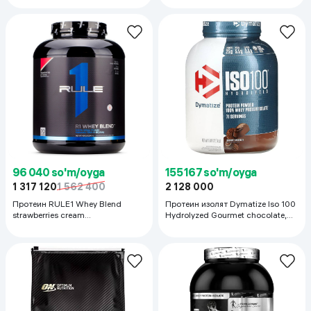
96 040 so'm/oyga
155 167 so'm/oyga
1 317 120
1 562 400
2 128 000
Протеин RULE1 Whey Blend
Протеин изолят Dymatize Iso 100
strawberries cream
Hydrolyzed Gourmet chocolate,
Сывороточный протеин, 2.2 кг
2.3кг