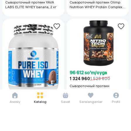
Сывороточный протеин YAVA
Сывороточный протеин Olimp
LABS ELITE WHEY banana, 2 кг
Nutrition WHEY Protein Complex
chocolate, 2.3кг
96 612 so'm/oyga
1 324 960
1 528 800
Сывороточный протеин
MUSCLETECH Nitro Tech Whey
Gold Chocolate peanut butter, 2.2
кг
Asosiy
Katalog
Savat
Saralanganlar
Profil
67 457 so'm/oyga
925 120
1 104 320
Сывороточный протеин YAVA
LABS ISO WHEY chocolate ice
cream, 1 кг