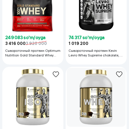
249 083 so'm/oyga
74 317 so'm/oyga
3 416 000
3 920 000
1 019 200
Сывороточный протеин Optimum
Сывороточный протеин Kevin
Nutrition Gold Standard Whey
Levro Whey Supreme chokolate, 2
Double Rich Chokolate, 4.5кг
кг