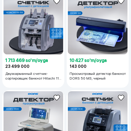
1 713 469 so'm/oyga
10 427 so'm/oyga
23 499 000
143 000
Двухкарманный счетчик-
Просмотровый детектор банкнот
сортировщик банкнот Hitachi 110
DORS 50 M3, черный
V, серый