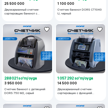
25 500 000
1 100 000
Двухкарманный счетчик-
Счетчик банкнот DORS CT1040
сортировщик банкнот с
U, черный
режимом ветхости Hitachi 110 F,
серый
288 021 so'm/oyga
1 057 292 so'm/oyga
3 950 000
14 500 000
Счетчик банкнот с детекцией
Двухкарманный счетчик-
DORS 750 M2, серый
сортировщик с функцией
ветхования банкнот DORS 820 F,
серый