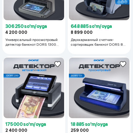
306 250 so'm/oyga
648 885 so'm/oyga
4 200 000
8 899 000
Универсальный просмотровый
Двухкарманный счетчик-
детектор банкнот DORS 1300
сортировщик банкнот DORS 800
M3, белый
M1, черный
175 000 so'm/oyga
18 885 so'm/oyga
2 400 000
259 000