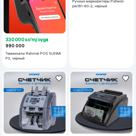
Ручные маркираторы Pollwon
pw181-60-2, чёрный
330 000 so'm/oyga
990 000
Терминалы Rahmat POS SUNMI
P3, черный