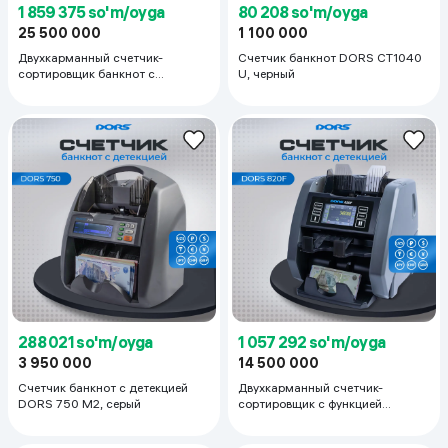
1 859 375 so'm/oyga
80 208 so'm/oyga
25 500 000
1 100 000
Двухкарманный счетчик-
Счетчик банкнот DORS CT1040
сортировщик банкнот с
U, черный
режимом ветхости Hitachi 110 F,
серый
288 021 so'm/oyga
1 057 292 so'm/oyga
3 950 000
14 500 000
Счетчик банкнот с детекцией
Двухкарманный счетчик-
DORS 750 M2, серый
сортировщик с функцией
ветхования банкнот DORS 820 F,
серый