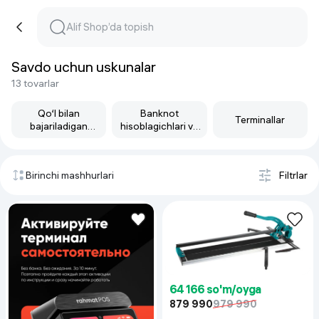
Savdo uchun uskunalar
13 tovarlar
Qo‘l bilan
Banknot
Terminallar
bajariladigan
hisoblagichlari va
markirovka
detektorlari
uskunalari
Birinchi mashhurlari
Filtrlar
64 166 so'm/oyga
879 990
979 990