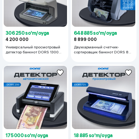
306 250 so'm/oyga
648 885 so'm/oyga
4 200 000
8 899 000
Универсальный просмотровый
Двухкарманный счетчик-
детектор банкнот DORS 1300
сортировщик банкнот DORS 800
M3, белый
M1, черный
175 000 so'm/oyga
18 885 so'm/oyga