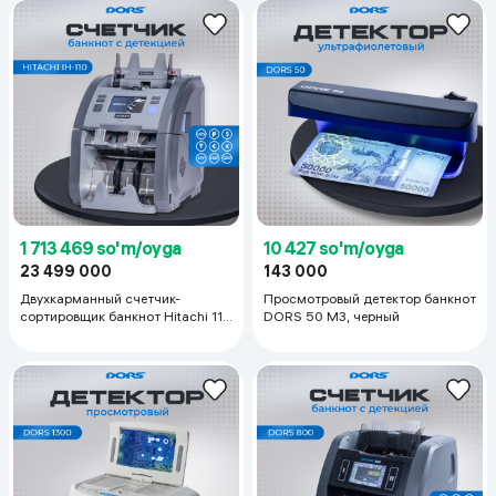
1 713 469 so'm/oyga
10 427 so'm/oyga
23 499 000
143 000
Двухкарманный счетчик-
Просмотровый детектор банкнот
сортировщик банкнот Hitachi 110
DORS 50 M3, черный
V, серый