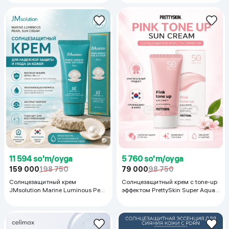
UVA, 50 мл
11 594 so'm/oyga
5 760 so'm/oyga
159 000
198 750
79 000
98 750
Солнцезащитный крем
Солнцезащитный крем с tone-up
JMsolution Marine Luminous Pearl
эффектом PrettySkin Super Aqua
SPF50+ PA++++, 50 мл
Sun Cream SPF50+ PA++++ Pink
Tone Up, 70 мл