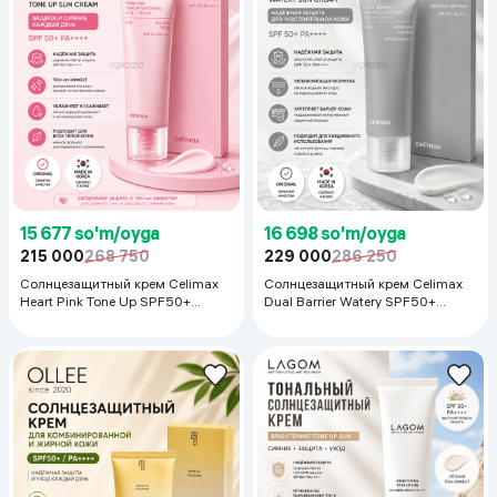
15 677 so'm/oyga
16 698 so'm/oyga
215 000
268 750
229 000
286 250
Солнцезащитный крем Celimax
Солнцезащитный крем Celimax
Heart Pink Tone Up SPF50+
Dual Barrier Watery SPF50+
PA++++, 50 мл
PA++++, 50 мл