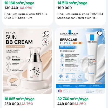
10 168 so'm/oyga
14 510 so'm/oyga
139 440
168 000
199 000
Солнцезащитный стик SPF50+
Солнцезащитный крем SKIN1004
Ollee SPF Stick, 19гр
Madagascar Centella Air-Fit
Suncream Plus, 50 мл
18 885 so'm/oyga
32 740 so'm/oyga
259 000
323 750
449 000
561 250