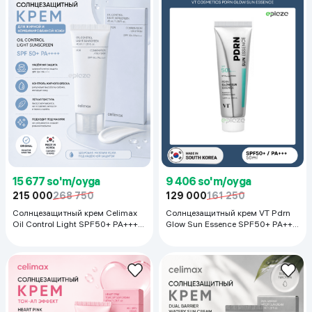
15 677 so'm/oyga
9 406 so'm/oyga
215 000
268 750
129 000
161 250
Солнцезащитный крем Celimax
Солнцезащитный крем VT Pdrn
Oil Control Light SPF50+ PA++++,
Glow Sun Essence SPF50+ PA+++,
50 мл
50 мл