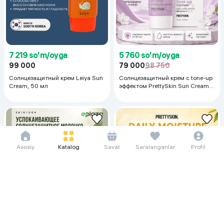
7 219 so'm/oyga
5 760 so'm/oyga
99 000
79 000
98 750
Солнцезащитный крем Leiya Sun
Солнцезащитный крем с tone-up
Cream, 50 мл
эффектом PrettySkin Sun Cream
SPF50+ PA++++ No Sebum Tone
Up, 70 мл
Asosiy
Katalog
Savat
Saralanganlar
Profil