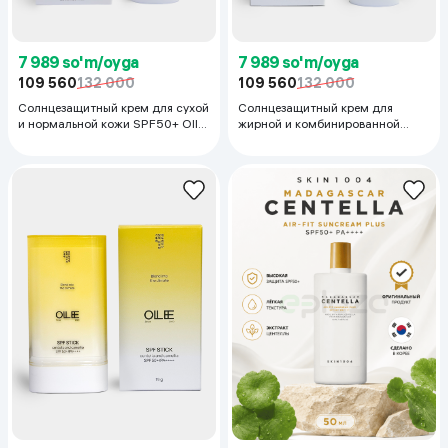
7 989 so'm/oyga
7 989 so'm/oyga
109 560
132 000
109 560
132 000
Солнцезащитный крем для сухой
Солнцезащитный крем для
и нормальной кожи SPF50+ Ollee
жирной и комбинированной
Combination & Dry Skin (tinted,
кожи SPF50+ Ollee Combination
матирующий), 50 мл
& Oily Skin (tinted, матирующий),
50 мл