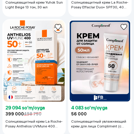
Солнцезащитный крем Yuhok Sun
Солнцезащитный крем La Roche-
Light Beige 13 тон, 30 мл
Posay Effaclar Duo+ SPF30, 40
мл
29 094 so'm/oyga
4 083 so'm/oyga
399 000
498 750
56 000
Солнцезащитный крем La Roche-
Солнцезащитный увлажняющий
Posay Anthelios UVMune 400
крем для лица Compliment (с
Ultimate Protection Ultra-Long
гиалуроновой кислотой), 50 мл