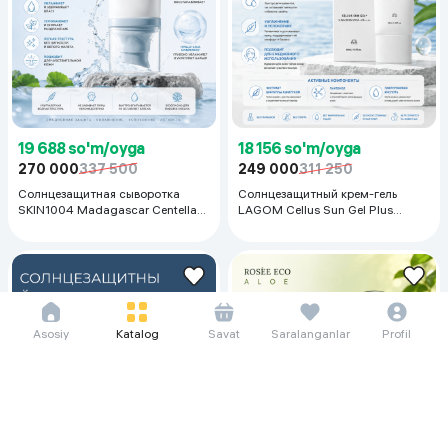
19 688 so'm/oyga
18 156 so'm/oyga
270 000
337 500
249 000
311 250
Солнцезащитная сыворотка
Солнцезащитный крем-гель
SKIN1004 Madagascar Centella
LAGOM Cellus Sun Gel Plus
Hyalu-Cica Water-Fit Sun Serum,
SPF50+ PA+++, 40мл
50 мл
Asosiy
Katalog
Savat
Saralanganlar
Profil