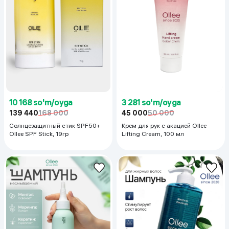
10 168 so'm/oyga
3 281 so'm/oyga
139 440
168 000
45 000
50 000
Солнцезащитный стик SPF50+
Крем для рук с акацией Ollee
Ollee SPF Stick, 19гр
Lifting Cream, 100 мл