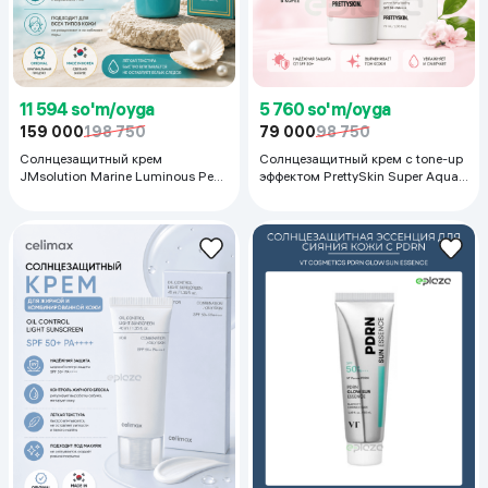
11 594 so'm/oyga
5 760 so'm/oyga
159 000
198 750
79 000
98 750
Солнцезащитный крем
Солнцезащитный крем с tone-up
JMsolution Marine Luminous Pearl
эффектом PrettySkin Super Aqua
SPF50+ PA++++, 50 мл
Sun Cream SPF50+ PA++++ Pink
Tone Up, 70 мл