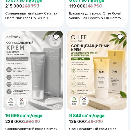
215 000
268 750
119 000
148 750
Солнцезащитный крем Celimax
Шампунь для волос Ollee Royal
Heart Pink Tone Up SPF50+
Vanilla Hair Growth & Oil Control,
PA++++, 50 мл
420 мл
16 698 so'm/oyga
9 844 so'm/oyga
229 000
286 250
135 000
146 000
Солнцезащитный крем Celimax
Солнцезащитный крем Ollee