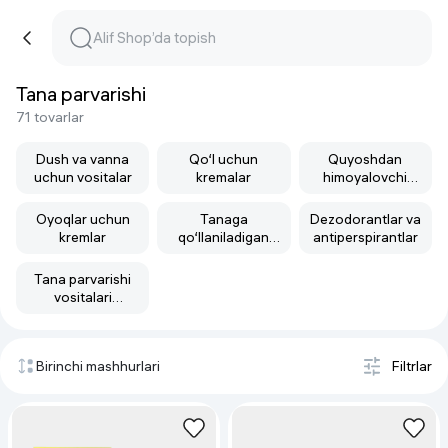
Tana parvarishi
71 tovarlar
Dush va vanna
Qo‘l uchun
Quyoshdan
uchun vositalar
kremalar
himoyalovchi
kremlar
Oyoqlar uchun
Tanaga
Dezodorantlar va
kremlar
qo‘llaniladigan
antiperspirantlar
skrab
Tana parvarishi
vositalari
to‘plamlari
Birinchi mashhurlari
Filtrlar