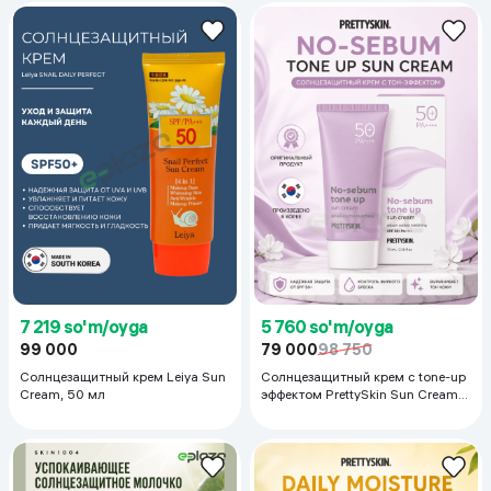
7 219 so'm/oyga
5 760 so'm/oyga
99 000
79 000
98 750
Солнцезащитный крем Leiya Sun
Солнцезащитный крем с tone-up
Cream, 50 мл
эффектом PrettySkin Sun Cream
SPF50+ PA++++ No Sebum Tone
Up, 70 мл