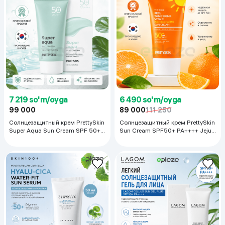
7 219 so'm/oyga
6 490 so'm/oyga
99 000
89 000
111 250
Солнцезащитный крем PrettySkin
Солнцезащитный крем PrettySkin
Super Aqua Sun Cream SPF 50+
Sun Cream SPF50+ PA++++ Jeju
PA++++ , 70 мл
Tangerine Vita C, 50 мл