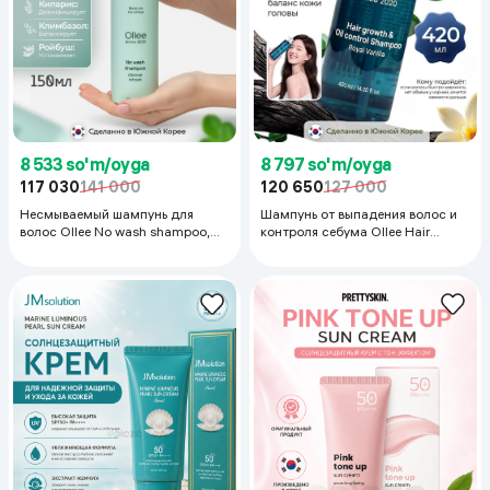
8 533 so'm/oyga
8 797 so'm/oyga
117 030
141 000
120 650
127 000
Несмываемый шампунь для
Шампунь от выпадения волос и
волос Ollee No wash shampoo,
контроля себума Ollee Hair
150 мл
Growth & Oil Control Royal Vanilla,
420 мл