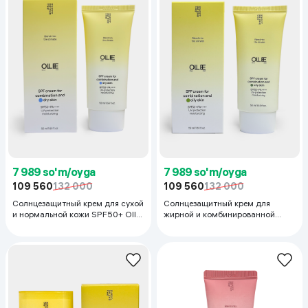
7 989 so'm/oyga
7 989 so'm/oyga
109 560
132 000
109 560
132 000
Солнцезащитный крем для сухой
Солнцезащитный крем для
и нормальной кожи SPF50+ Ollee
жирной и комбинированной
Combination & Dry Skin (tinted,
кожи SPF50+ Ollee Combination
матирующий), 50 мл
& Oily Skin (tinted, матирующий),
50 мл