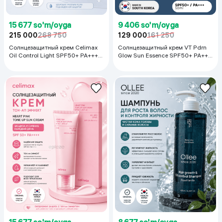
15 677 so'm/oyga
9 406 so'm/oyga
215 000
268 750
129 000
161 250
Солнцезащитный крем Celimax
Солнцезащитный крем VT Pdrn
Oil Control Light SPF50+ PA++++,
Glow Sun Essence SPF50+ PA+++,
50 мл
50 мл
15 677 so'm/oyga
8 677 so'm/oyga