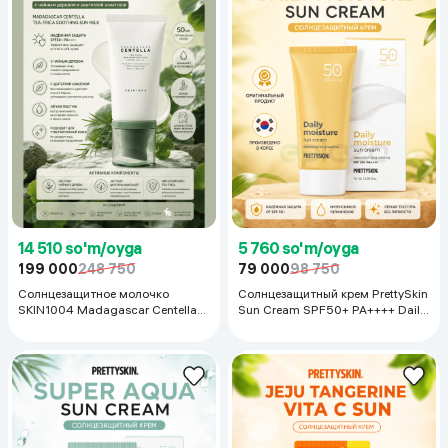
14 510 so'm/oyga
5 760 so'm/oyga
199 000
248 750
79 000
98 750
Солнцезащитное молочко
Солнцезащитный крем PrettySkin
SKIN1004 Madagascar Centella
Sun Cream SPF50+ PA++++ Daily
Tea-Trica Soothing Sun Milk, 50
Moisture, 70 мл
мл