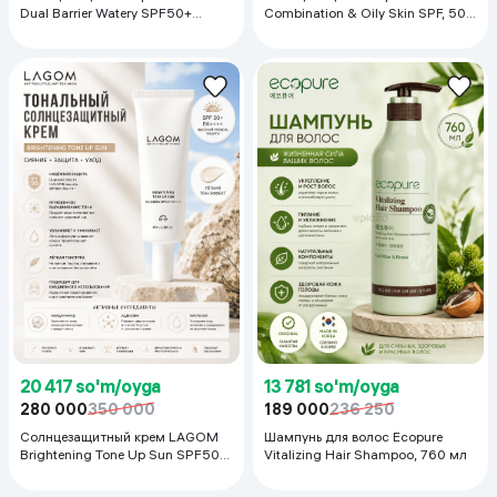
Dual Barrier Watery SPF50+
Combination & Oily Skin SPF, 50
PA++++, 50 мл
мл
20 417 so'm/oyga
13 781 so'm/oyga
280 000
350 000
189 000
236 250
Солнцезащитный крем LAGOM
Шампунь для волос Ecopure
Brightening Tone Up Sun SPF50+
Vitalizing Hair Shampoo, 760 мл
PA++++, 50 мл