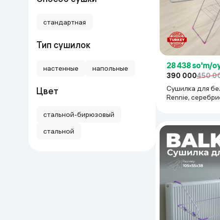
Uy va bog‘
стандартная
Kanselyariya
Тип сушилок
Maishiy kimyo
28 438 so'm/o
настенные
напольные
390 000
450 0
Сушилка для бел
Цвет
Kitoblar
Rennie, серебр
Kiyim-kechak va Oyoq
стальной-бирюзовый
kiyimlar
стальной