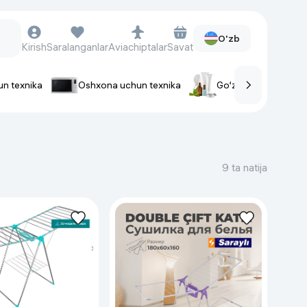
O'zb
Kirish
Saralanganlar
Aviachiptalar
Savat
un texnika
Oshxona uchun texnika
Go‘zallik va parvaris
rlar
Soat va aksessuarlar
Aqlli-soatlar
9 ta natija
Qo'l soatlari
Aqlli uzuklar
Fitnes-brasletlar
Soat kamarlari
Foto apparatlari va Video-
kameralar
Fotoapparatlari