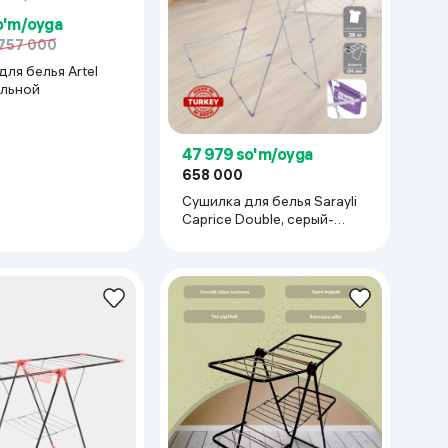
Kameralar
o'm/oyga
757 000
ля белья Artel
альной
47 979 so'm/oyga
658 000
Сушилка для белья Sarayli
Caprice Double, серый-
фиолетовый