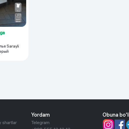
yga
ья Sarayli
серый
Yordam
Obuna bo'l
 shartlar
Telegram