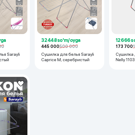
yga
32 448 so'm/oyga
12 666 s
00
445 000
500 000
173 700
ья Sarayli
Сушилка для белья Sarayli
Сушилка д
истый
Caprice M, серебристый
Nelly 110