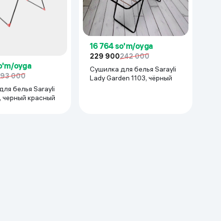
16 764 so'm/oyga
229 900
242 000
o'm/oyga
Сушилка для белья Sarayli
193 000
Lady Garden 1103, чёрный
ля белья Sarayli
3, черный красный