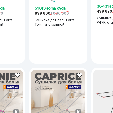
36 431 s
 ko'zoynaklari
yga
51 013 so'm/oyga
499 620
lar
00
699 600
1 060 000
Сушилка д
ья Artel
Сушилка для белья Artel
P47R, ст
ой-
Tommyi, стальной-
бирюзовый