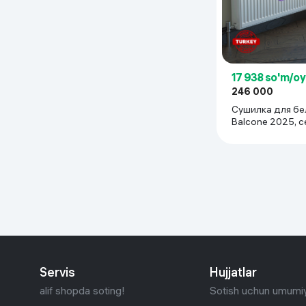
17 938 so'm/o
246 000
Сушилка для бел
Balcone 2025, 
Servis
Hujjatlar
alif shopda soting!
Sotish uchun umumiy