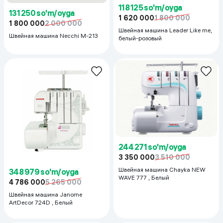
131 250 so'm/oyga
118 125 so'm/oyga
1 800 000
2 000 000
1 620 000
1 800 000
Швейная машина Necchi M-213
Швейная машина Leader Like me,
белый-розовый
244 271 so'm/oyga
3 350 000
3 510 000
Швейная машина Chayka NEW
348 979 so'm/oyga
WAVE 777 , Белый
4 786 000
5 265 000
Швейная машина Janome
ArtDecor 724D , Белый