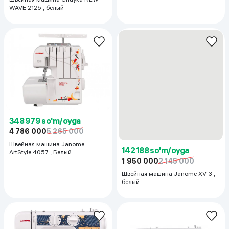
348 979 so'm/oyga
4 786 000
5 265 000
142 188 so'm/oyga
Швейная машина Janome
ArtStyle 4057 , Белый
1 950 000
2 145 000
Швейная машина Janome XV-3 ,
белый