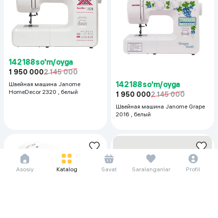
142 188 so'm/oyga
1 950 000
2 145 000
142 188 so'm/oyga
Швейная машина Janome
HomeDecor 2320 , белый
1 950 000
2 145 000
Швейная машина Janome Grape
2016 , белый
Asosiy
Katalog
Savat
Saralanganlar
Profil
142 188 so'm/oyga
1 950 000
2 145 000
310 188 so'm/oyga
Швейная машина Janome 2252 ,
4 254 000
4 680 000
белый
Швейная машина Janome SE