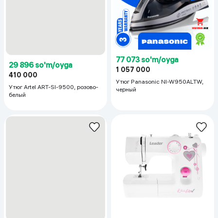
29 896 so'm/oyga
77 073 so'm/oyga
410 000
1 057 000
Утюг Artel ART-SI-9500, розово-
Утюг Panasonic NI-W950ALTW,
белый
черный