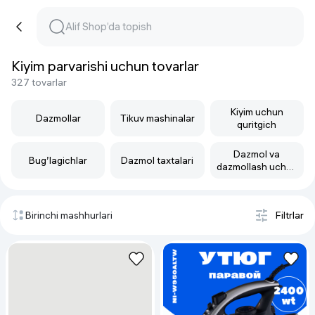
Kiyim parvarishi uchun tovarlar
327 tovarlar
Kiyim uchun
Dazmollar
Tikuv mashinalar
quritgich
Dazmol va
Bug’lagichlar
Dazmol taxtalari
dazmollash uchun
distillangan suv
Birinchi mashhurlari
Filtrlar