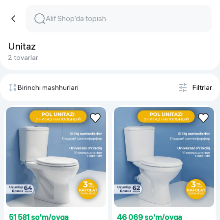
Unitaz
2 tovarlar
Birinchi mashhurlari
Filtrlar
51 581 so'm/oyga
46 069 so'm/oyga