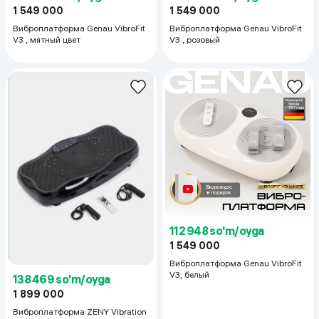
1 549 000
1 549 000
Виброплатформа Genau VibroFit
Виброплатформа Genau VibroFit
V3 , мятный цвет
V3 , розовый
112 948 so'm/oyga
1 549 000
Виброплатформа Genau VibroFit
V3, белый
138 469 so'm/oyga
1 899 000
Виброплатформа ZENY Vibration