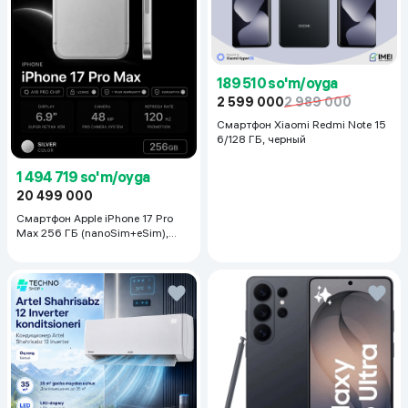
189 510 so'm/oyga
2 599 000
2 989 000
Смартфон Xiaomi Redmi Note 15
6/128 ГБ, черный
1 494 719 so'm/oyga
20 499 000
Смартфон Apple iPhone 17 Pro
Max 256 ГБ (nanoSim+eSim),
Silver