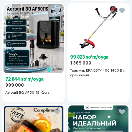
50+PA++++, 50 ml
99 823 so'm/oyga
1 369 000
Триммер EPA EBT-1400 1400 Вт,
оранжевый
72 844 so'm/oyga
999 000
Aerogril BQ AF5011S, Qora