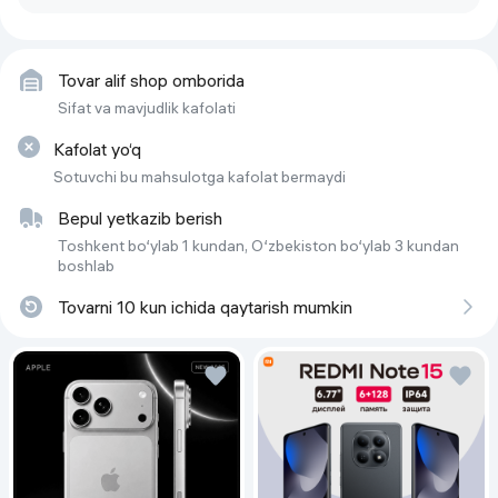
Asosiy xususiyatlar
Mo‘ljallangan
Mushaklarni mashq qildirish, qon 
Tovar alif shop omborida
aylanishini yaxshilash, vaznni 
kamaytirish va mashqlardan 
Sifat va mavjudlik kafolati
keyin tiklanish uchun.
Kafolat yo‘q
Qurilma turi
Vibroplatforma
Sotuvchi bu mahsulotga kafolat bermaydi
Bepul yetkazib berish
Toshkent bo‘ylab 1 kundan, O‘zbekiston bo‘ylab 3 kundan
boshlab
Tovarni 10 kun ichida qaytarish mumkin