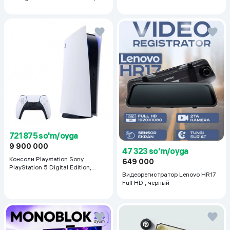
ml
721 875 so'm/oyga
9 900 000
47 323 so'm/oyga
Консоли Playstation Sony
649 000
PlayStation 5 Digital Edition,
Видеорегистратор Lenovo HR17
белый
Full HD , черный