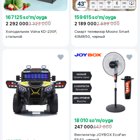
167 125 so'm/oyga
159 615 so'm/oyga
2 292 000
3 323 000
2 189 000
2 689 000
Холодильник Volna KD-230F,
Смарт телевизор Moonx Smart
стальной
43M850, черный
18 010 so'm/oyga
247 000
447 000
Вентилятор JOYBOX EcoFan
FS40, черный