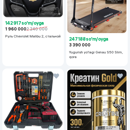
142 917 so'm/oyga
1 960 000
2 240 000
Руль Chevrolet Malibu 2, cтальной
247 188 so'm/oyga
3 390 000
Yugurish yo'lagi Genau S50 Slim,
qora