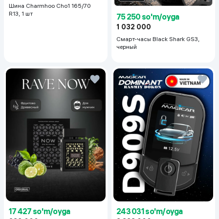
Шина Charmhoo Cho1 165/70
R13, 1 шт
75 250 so'm/oyga
1 032 000
Смарт-часы Black Shark GS3,
черный
17 427 so'm/oyga
243 031 so'm/oyga