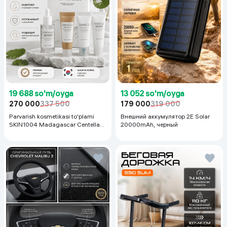
19 688 so'm/oyga
13 052 so'm/oyga
270 000
337 500
179 000
319 000
Parvarish kosmetikasi to'plami
Внешний аккумулятор 2E Solar
SKIN1004 Madagascar Centella
20000mAh, черный
Even Tone Kit,