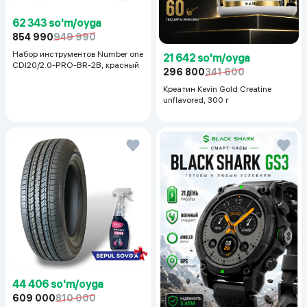
62 343 so'm/oyga
854 990
949 990
Набор инструментов Number one
21 642 so'm/oyga
CDI20/2.0-PRO-BR-2B, красный
296 800
341 600
Креатин Kevin Gold Creatine
unflavored, 300 г
44 406 so'm/oyga
609 000
810 000