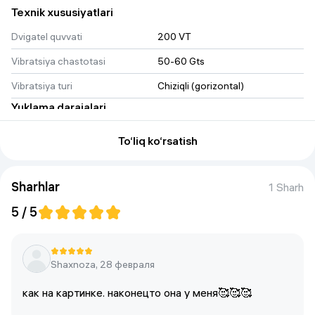
Texnik xususiyatlari
Dvigatel quvvati
200 VT
Vibratsiya chastotasi
50-60 Gts
Vibratsiya turi
Chiziqli (gorizontal)
Yuklama darajalari
Trening rejimlari
9ta avtomatik dastur + qo‘lda 
To‘liq ko‘rsatish
boshqarish rejimi
Tezliklar soni
99 xil vibratsiya tezlik darajalari
Sharhlar
1 Sharh
O‘lchamlar va og‘irlik
5 / 5
Qurilma og‘irligi
7,5 кг
Platforma o‘lchami
58.5x33x13 sm
Maksimal foydalanuvchi vazni
150 kg
Shaxnoza, 28 февраля
Kafolat va xizmat muddati
как на картинке. наконецто она у меня🥰🥰🥰
Kafolat
1 yil