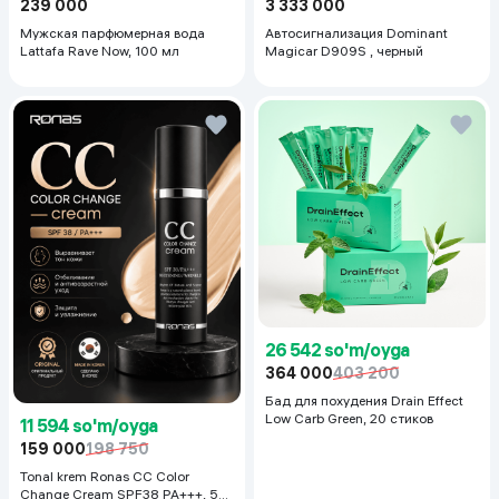
239 000
3 333 000
Мужская парфюмерная вода
Автосигнализация Dominant
Lattafa Rave Now, 100 мл
Magicar D909S , черный
26 542 so'm/oyga
364 000
403 200
Бад для похудения Drain Effect
Low Carb Green, 20 стиков
11 594 so'm/oyga
159 000
198 750
Tonal krem Ronas CC Color
Change Cream SPF38 PA+++, 50