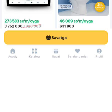
273 583 so'm/oyga
46 069 so'm/oyga
3 752 000
3 920 000
631 800
Монитор для автомобилей Teyes
Polga oid unitaz Keramik Компакт
CC4L, черный
62 sm, oq
Savatga
Asosiy
Katalog
Savat
Saralanganlar
Profil
234 719 so'm/oyga
3 219 000
4 219 000