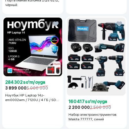
Портативная колонка ZQS 6212,
чёрный
284 302 so'm/oyga
3 899 000
5 000 000
Ноутбук HP Laptop 14z-
em0002wm / 7120U / 4 ГБ / SDD
160 417 so'm/oyga
128 ГБ / 14", Luna Grey
2 200 000
2 500 000
Набор электроинструментов
Makita 777777, синий