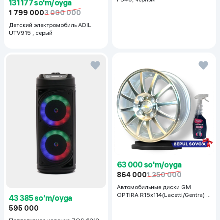
131 177 so'm/oyga
1 799 000
3 000 000
Детский электромобиль ADIL
UTV915 , серый
63 000 so'm/oyga
864 000
1 250 000
Автомобильные диски GM
OPTIRA R15x114(Lacetti/Gentra) 1
43 385 so'm/oyga
шт, серебряный
595 000