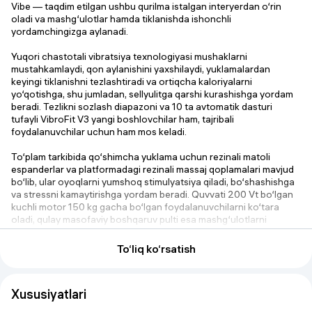
Vibe — taqdim etilgan ushbu qurilma istalgan interyerdan o‘rin
oladi va mashg‘ulotlar hamda tiklanishda ishonchli
yordamchingizga aylanadi.
Yuqori chastotali vibratsiya texnologiyasi mushaklarni
mustahkamlaydi, qon aylanishini yaxshilaydi, yuklamalardan
keyingi tiklanishni tezlashtiradi va ortiqcha kaloriyalarni
yo‘qotishga, shu jumladan, sellyulitga qarshi kurashishga yordam
beradi. Tezlikni sozlash diapazoni va 10 ta avtomatik dasturi
tufayli VibroFit V3 yangi boshlovchilar ham, tajribali
foydalanuvchilar uchun ham mos keladi.
To‘plam tarkibida qo‘shimcha yuklama uchun rezinali matoli
espanderlar va platformadagi rezinali massaj qoplamalari mavjud
bo‘lib, ular oyoqlarni yumshoq stimulyatsiya qiladi, bo‘shashishga
va stressni kamaytirishga yordam beradi. Quvvati 200 Vt bo‘lgan
kuchli motor 150 kg gacha bo‘lgan foydalanuvchilarni ko‘tara
oladi, qulay masofaviy boshqaruv pulti esa mashg‘ulotlarni
yanada qulay qiladi.
To‘liq ko‘rsatish
Xususiyatlari