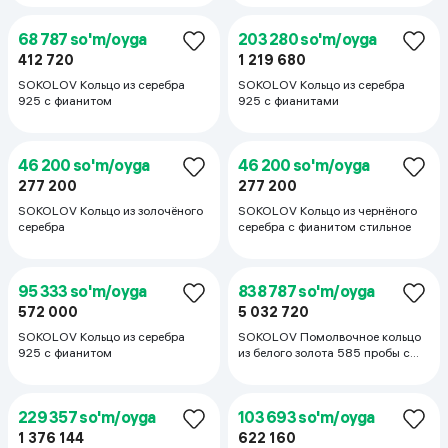
98 560 so'm/oyga
268 583 so'm/oyga
591 360
1 611 500
SOKOLOV Кольцо 925 с
SOKOLOV Круглые серьги кольца
фианитами – Роскошное сияние
из серебра с фианитами