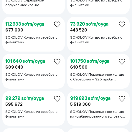
95 333 so'm/oyga
838 787 so'm/oyga
572 000
5 032 720
SOKOLOV Кольцо из серебра
SOKOLOV Помолвочное кольцо
925 с фианитом
из белого золота 585 пробы с
бриллиантом
229 357 so'm/oyga
103 693 so'm/oyga