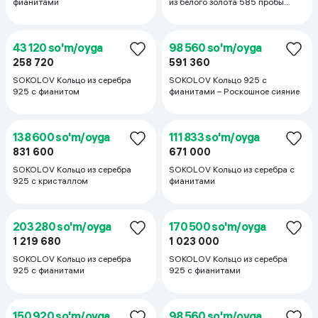
фианитами
64 167 so'm/oyga
385 000
SOKOLOV Кольцо из серебра
67 760 so'm/oyga
406 560
SOKOLOV Подвеска - кулон из
серебра 925 пробы с керамикой