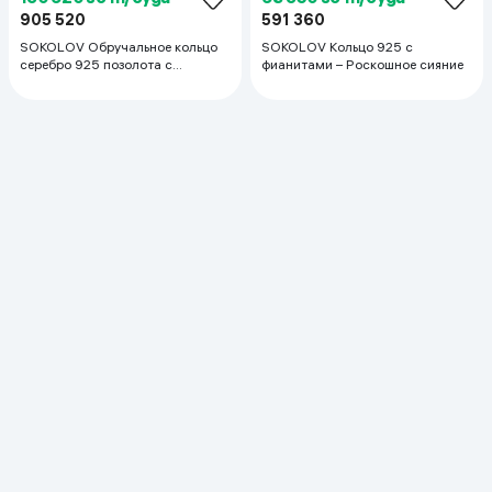
67 760 so'm/oyga
146 667 so'm/oyga
406 560
880 000
SOKOLOV Кольцо из золочёного
SOKOLOV Кольцо из серебра
серебра с фианитами
925 с фианитами
81 107 so'm/oyga
189 750 so'm/oyga
486 640
1 138 500
SOKOLOV Кольцо из серебра с
SOKOLOV Кольцо из серебра
фианитами
925 с фианитами
168 373 so'm/oyga
81 107 so'm/oyga
1 010 240
486 640
SOKOLOV Серебряное кольцо с
SOKOLOV Кольцо из серебра с
фианитами женское изящное
фианитами
подарок
83 160 so'm/oyga
121 557 so'm/oyga
498 960
729 344
SOKOLOV Серьги из серебра 925
SOKOLOV Обручальное кольцо