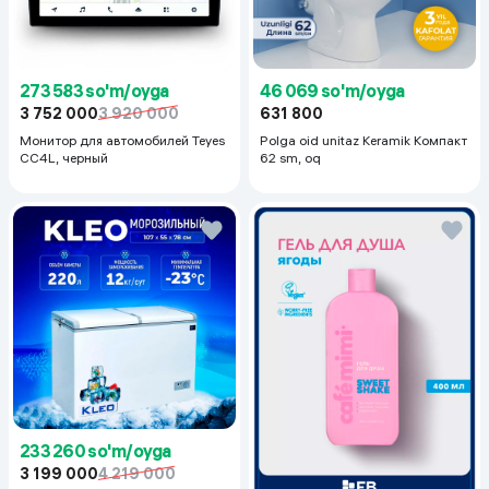
273 583 so'm/oyga
46 069 so'm/oyga
3 752 000
3 920 000
631 800
Монитор для автомобилей Teyes
Polga oid unitaz Keramik Компакт
CC4L, черный
62 sm, oq
233 260 so'm/oyga
3 199 000
4 219 000