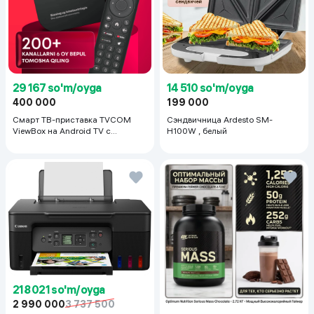
29 167 so'm/oyga
14 510 so'm/oyga
400 000
199 000
Смарт ТВ-приставка TVCOM
Сэндвичница Ardesto SM-
ViewBox на Android TV с
H100W , белый
голосовым управлением 2/16 ГБ,
черный
218 021 so'm/oyga
2 990 000
3 737 500