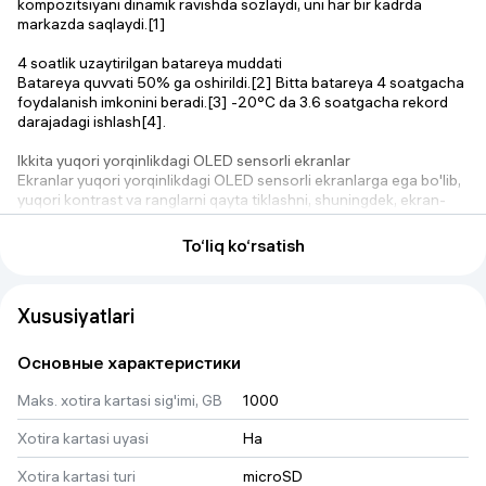
kompozitsiyani dinamik ravishda sozlaydi, uni har bir kadrda
markazda saqlaydi.[1]
4 soatlik uzaytirilgan batareya muddati
Batareya quvvati 50% ga oshirildi.[2] Bitta batareya 4 soatgacha
foydalanish imkonini beradi.[3] -20°C da 3.6 soatgacha rekord
darajadagi ishlash[4].
Ikkita yuqori yorqinlikdagi OLED sensorli ekranlar
Ekranlar yuqori yorqinlikdagi OLED sensorli ekranlarga ega bo'lib,
yuqori kontrast va ranglarni qayta tiklashni, shuningdek, ekran-
korpus nisbatini 16% ga oshiradi.[2]
To‘liq ko‘rsatish
Ishonchli stabilizatsiya
HorizonSteady nafaqat tebranishni kamaytiradi, balki 360°
diapazonda gorizontal qiyaliklarni ham to'g'rilaydi, bu ko'pgina
Xususiyatlari
sport stsenariylari uchun mos keladi.
DJI Mikrofon Ulanishi
Основные характеристики
Ikkita DJI Mic 2 uzatgichi [5] bilan DJI OsmoAudio™ ulanish
ekotizimi orqali oddiy to'g'ridan-to'g'ri ulanish qabul qilgichga
Maks. xotira kartasi sig'imi, GB
1000
ehtiyoj sezmasdan 48 kHz audio yozib olish imkonini beradi.
Xotira kartasi uyasi
Ha
Ko'p qirrali aksessuarlar ekotizimi
Keng qamrovli aksessuarlar [6] sizga velosipedda yurish, piyoda
Xotira kartasi turi
microSD