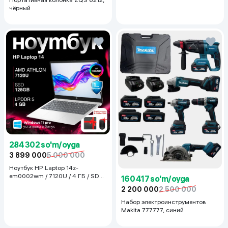
чёрный
284 302 so'm/oyga
3 899 000
5 000 000
Ноутбук HP Laptop 14z-
em0002wm / 7120U / 4 ГБ / SDD
160 417 so'm/oyga
128 ГБ / 14", Luna Grey
2 200 000
2 500 000
Набор электроинструментов
Makita 777777, синий