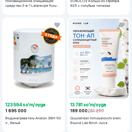
Инновационное очищающее
SOKOLOV Кольцо из серебра
средство 3-в-1 Lalarecipe Yuzu
925 с голубым топазом
Self Foaming 3in1 Peel Cleanser,
200 мл
123 594 so'm/oyga
13 781 so'm/oyga
1 695 000
189 000
281 250
Водонагреватель Ariston ЭВН 50
Quyoshdan himoyalovchi krem
л , белый
Round Lab Birch Juice
Moisturizing Sunscreen SPF