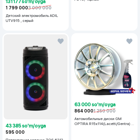
131 177 so'm/oyga
1 799 000
3 000 000
Детский электромобиль ADIL
UTV915 , серый
63 000 so'm/oyga
864 000
1 250 000
Автомобильные диски GM
OPTIRA R15x114(Lacetti/Gentra) 1
43 385 so'm/oyga
шт, серебряный
595 000
Портативная колонка ZQS 6212,