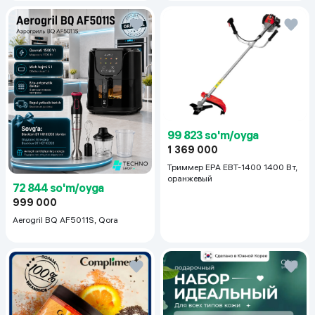
50+PA++++, 50 ml
99 823 so'm/oyga
1 369 000
Триммер EPA EBT-1400 1400 Вт,
оранжевый
72 844 so'm/oyga
999 000
Aerogril BQ AF5011S, Qora