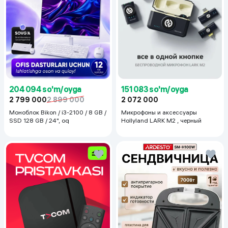
204 094 so'm/oyga
151 083 so'm/oyga
2 799 000
2 899 000
2 072 000
Моноблок Bikon / i3-2100 / 8 GB /
Микрофоны и аксессуары
SSD 128 GB / 24", oq
Hollyland LARK M2 , черный