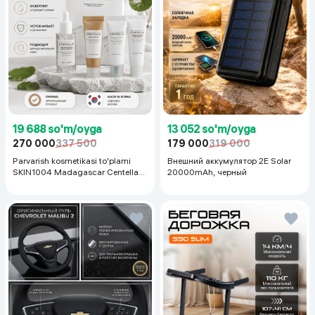
19 688 so'm/oyga
13 052 so'm/oyga
270 000
337 500
179 000
319 000
Parvarish kosmetikasi to'plami
Внешний аккумулятор 2E Solar
SKIN1004 Madagascar Centella
20000mAh, черный
Even Tone Kit,