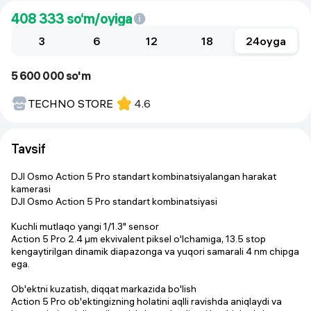
408 333
so‘m/oyiga
3
6
12
18
24
oyga
5 600 000 so'm
TECHNO STORE
4.6
Tavsif
DJI Osmo Action 5 Pro standart kombinatsiyalangan harakat
kamerasi
DJI Osmo Action 5 Pro standart kombinatsiyasi
Kuchli mutlaqo yangi 1/1.3" sensor
Action 5 Pro 2.4 μm ekvivalent piksel o'lchamiga, 13.5 stop
kengaytirilgan dinamik diapazonga va yuqori samarali 4 nm chipga
ega.
Ob'ektni kuzatish, diqqat markazida bo'lish
Action 5 Pro ob'ektingizning holatini aqlli ravishda aniqlaydi va