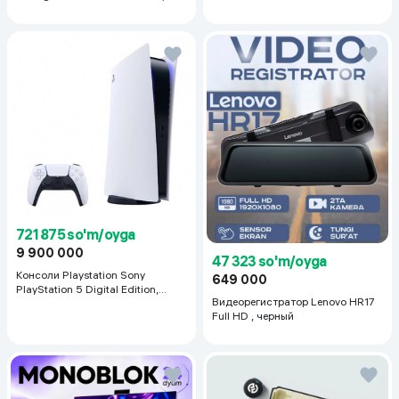
ml
721 875 so'm/oyga
9 900 000
47 323 so'm/oyga
Консоли Playstation Sony
649 000
PlayStation 5 Digital Edition,
Видеорегистратор Lenovo HR17
белый
Full HD , черный