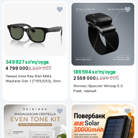
349 927 so'm/oyga
4 799 000
6 500 000
186 594 so'm/oyga
Умные очки Ray-Ban Meta
2 559 000
4 099 000
Wayfarer Gen 1 (T155/S53), Shiny
Black
Фитнес-браслет Whoop 5.0
Peak, черный