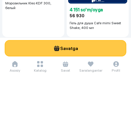
Морозильник Kleo KDF 300,
белый
4 151 so'm/oyga
56 930
Гель для душа Cafe mimi Sweet
Shake, 400 мл
Savatga
Asosiy
Katalog
Savat
Saralanganlar
Profil
171 937 so'm/oyga
2 358 000
156 771 so'm/oyga
Женская парфюмерная вода
2 150 000
4 500 000