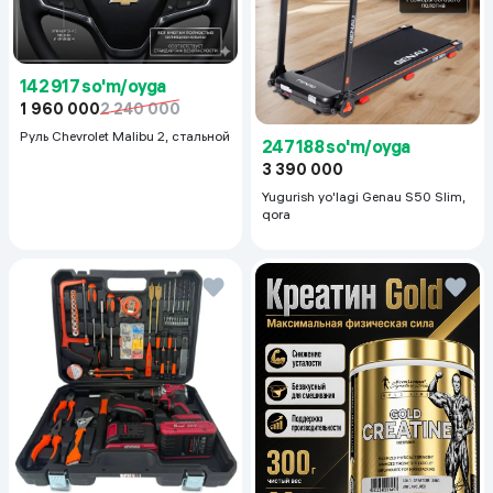
142 917 so'm/oyga
1 960 000
2 240 000
Руль Chevrolet Malibu 2, cтальной
247 188 so'm/oyga
3 390 000
Yugurish yo'lagi Genau S50 Slim,
qora