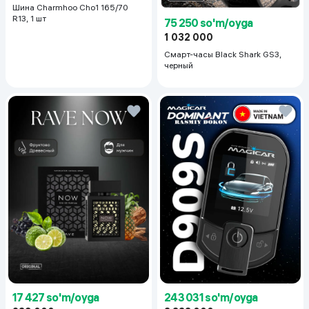
Шина Charmhoo Cho1 165/70
R13, 1 шт
75 250 so'm/oyga
1 032 000
Смарт-часы Black Shark GS3,
черный
17 427 so'm/oyga
243 031 so'm/oyga