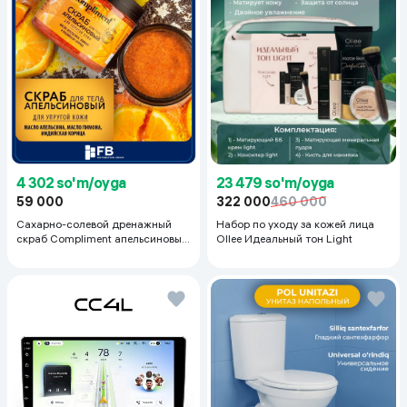
23 479 so'm/oyga
4 302 so'm/oyga
322 000
460 000
59 000
Набор по уходу за кожей лица
Сахарно-солевой дренажный
Ollee Идеальный тон Light
скраб Compliment апельсиновый
для упругой кожи, 400 мл