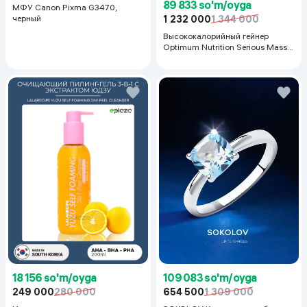
89 833 so'm/oyga
МФУ Canon Pixma G3470,
черный
1 232 000
1 344 000
Высококалорийный гейнер
Optimum Nutrition Serious Mass,
Шоколад, 2.72 кг
18 156 so'm/oyga
109 083 so'm/oyga
249 000
280 000
654 500
1 309 000