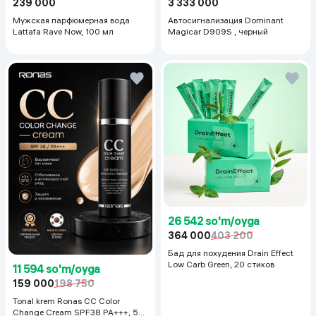
239 000
3 333 000
Мужская парфюмерная вода
Автосигнализация Dominant
Lattafa Rave Now, 100 мл
Magicar D909S , черный
26 542 so'm/oyga
364 000
403 200
Бад для похудения Drain Effect
Low Carb Green, 20 стиков
11 594 so'm/oyga
159 000
198 750
Tonal krem Ronas CC Color
Change Cream SPF38 PA+++, 50