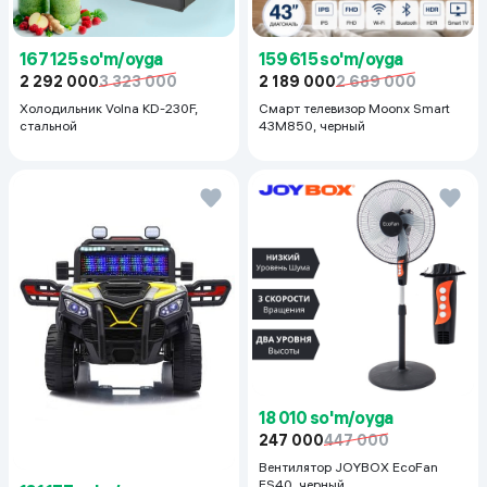
167 125 so'm/oyga
159 615 so'm/oyga
2 292 000
3 323 000
2 189 000
2 689 000
Холодильник Volna KD-230F,
Смарт телевизор Moonx Smart
стальной
43M850, черный
18 010 so'm/oyga
247 000
447 000
Вентилятор JOYBOX EcoFan
FS40, черный