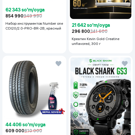
62 343 so'm/oyga
854 990
949 990
Набор инструментов Number one
21 642 so'm/oyga
CDI20/2.0-PRO-BR-2B, красный
296 800
341 600
Креатин Kevin Gold Creatine
unflavored, 300 г
44 406 so'm/oyga
609 000
810 000