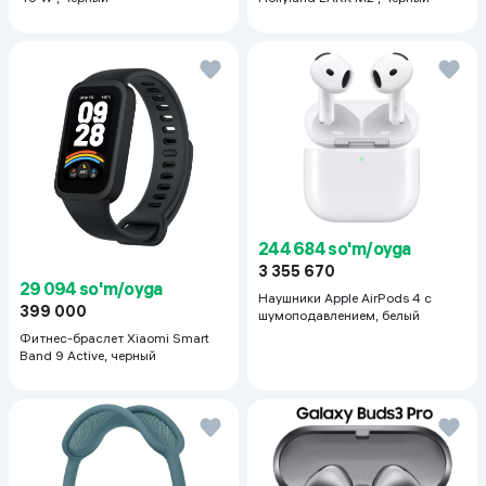
ОТСЛЕЖИВАНИЕ ПО ЗОНАМИДЕАЛЬНАЯ КОМПОЗИЦИЯ
Выбирайте одну из 9 зон для отслеживания на сетке, чтобы
выставить идеальный кадр и не терять из поля зрения нужный
объект.
244 684 so'm/oyga
3 355 670
29 094 so'm/oyga
Наушники Apple AirPods 4 с
399 000
шумоподавлением, белый
Фитнес-браслет Xiaomi Smart
Band 9 Active, черный
УМНОЕ ОТСЛЕЖИВАНИЕНИЧЕГО НЕ УПУСТИТ
Deep Track 4.0 умеет отслеживать человека на протяжении
всей съемки, даже если он на время исчезнет из поля зрения.
Также вам доступно улучшенное отслеживание не только