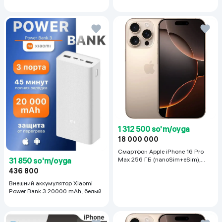
ваших Apple Watch.*
*доступно в приложении камеры для iPhone и приложении
Insta360.
1 312 500 so'm/oyga
18 000 000
Смартфон Apple iPhone 16 Pro
УПРАВЛЕНИЕ СО СМАРТФОНАСЪЕМКА НА РАССТОЯНИИ
31 850 so'm/oyga
Max 256 ГБ (nanoSim+eSim),
Desert Titanium
436 800
Сгенерируйте QR-код на основном смартфоне в приложении
Insta360, считайте его вторым смартфоном и управляйте
Внешний аккумулятор Xiaomi
Power Bank 3 20000 mAh, белый
стабилизатором на расстоянии, при этом на втором
смартфоне даже не нужно скачивать какое-либо
приложение.