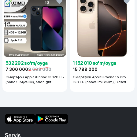
532 292 so'm/oyga
1 152 010 so'm/oyga
7 300 000
9 699 000
15 799 000
УПРАВЛЕНИЕ ЖЕСТАМИПРОСТО ПОДАЙТЕ ЗНАК
Смартфон Apple iPhone 13 128 ГБ
Смартфон Apple iPhone 16 Pro
Вам больше не потребуется постоянно подходить к
(nano SIM/eSIM), Midnight
128 ГБ (nanoSim+eSim), Desert
устройству, чтобы нажать кнопку. Просто поднимите руку,
Titanium
чтобы включить запись и начать отслеживание одного или
нескольких человек, а затем поднимите ее снова, чтобы
остановить.
Servis