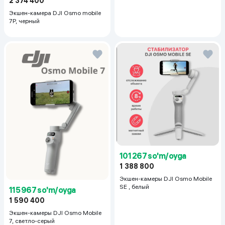
2 374 400
Экшен-камера DJI Osmo mobile
7P, черный
ЗАРЯЖЕН НА ПОЛНУЮДЛЯ НЕПРЕРЫВНЫХ СЪЕМОК
Снимайте без остановки вплоть до 10 часов на одном
заряде. А если внезапно разрядился смартфон, подключайте
его прямо к стабилизатору и заряжайтесь от него.
101 267 so'm/oyga
1 388 800
Экшен-камеры DJI Osmo Mobile
SE , белый
115 967 so'm/oyga
1 590 400
УПРАВЛЕНИЕ С APPLE WATCHКОНТРОЛЬ В ВАШИХ РУКАХ
Экшен-камеры DJI Osmo Mobile
Управляйте стабилизатором на расстоянии с помощью
7, светло-серый