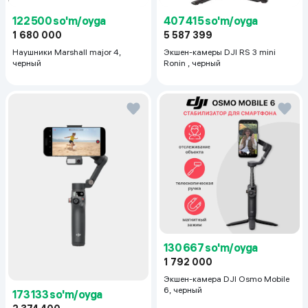
122 500 so'm/oyga
407 415 so'm/oyga
1 680 000
5 587 399
Наушники Marshall major 4,
Экшен-камеры DJI RS 3 mini
черный
Ronin , черный
САМ СЕБЕ ОПЕРАТОРУНИВЕРСАЛЬНЫЙ ИНСТРУМЕНТ
Стабилизатор обладает богатым функционалом для съемки
самого себя без посторонней помощи. Это и телесуфлер
встроенный в приложение, и зеркало для съемки селфи на
основную камеру, и новый алюминиевый трипод, который
быстро выдвигается из ручки, и, конечно же, встроенная
селфи-палка для удобных ракурсов.
130 667 so'm/oyga
1 792 000
Экшен-камера DJI Osmo Mobile
6, черный
173 133 so'm/oyga