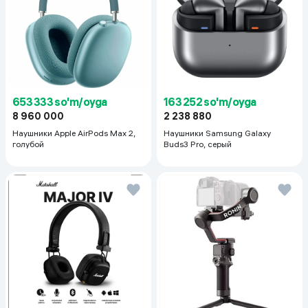
людей и предметов, но и домашних животных.
653 333 so'm/oyga
163 252 so'm/oyga
8 960 000
2 238 880
Наушники Apple AirPods Max 2,
Наушники Samsung Galaxy
голубой
Buds3 Pro, серый
ОТСЛЕЖИВАНИЕ НА 360°НЕПРЕРЫВНОЕ
ПАНОРАМИРОВАНИЕ
Flow 2 Pro может отслеживать вас без остановки, как долго
и в каком направлении вы бы ни двигались, благодаря
отслеживанию с панорамированием на 360°.