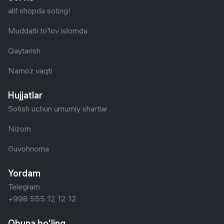
alif shopda soting!
Muddatli to'lov islomda
Qaytarish
ВИДЕО-ПАНОРАМА 360°ЗАПЕЧАТЛЕЕТ ВСЕХ
Namoz vaqti
Запустите вращение на 360° во время съемки видео одним
Hujjatlar
нажатием, чтобы не упустить ни один важный момент.
Sotish uchun umumiy shartlar
Nizom
Guvohnoma
Yordam
Telegram
+998 555 12 12 12
Obuna bo'ling
РЕЖИМ СВОБОДНОГО НАКЛОНАСНИМАЙ КАК В КИНО