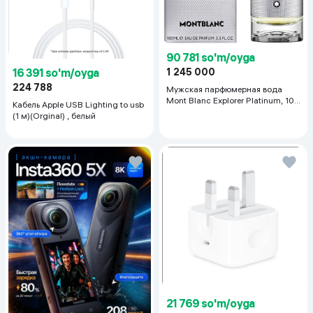
90 781 so'm/oyga
16 391 so'm/oyga
1 245 000
224 788
Мужская парфюмерная вода
Mont Blanc Explorer Platinum, 100
Кабель Apple USB Lighting to usb
мл
(1 м)(Orginal) , белый
ОТСЛЕЖИВАНИЕ С ЗУМОМСЪЕМКА ИЗДАЛЕКА
Flow 2 Pro — первый стабилизатор, который может точно
отслеживать быстрые движения даже на большом
расстоянии. Отлично подходит для спортивных матчей,
выступлений на сцене и многого другого.*
*см. список совместимости
21 769 so'm/oyga