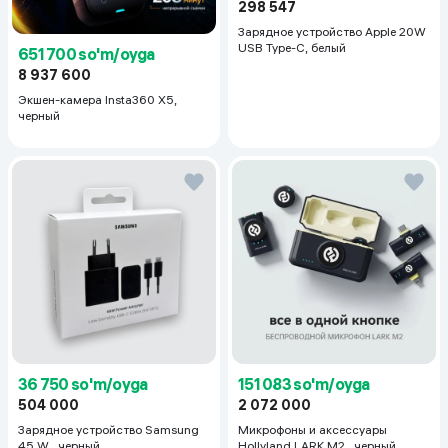
298 547
Зарядное устройство Apple 20W
USB Type-С, белый
651 700 so'm/oyga
8 937 600
Экшен-камера Insta360 X5,
черный
ГРУППОВОЕ ОТСЛЕЖИВАНИЕЛЕГКОЕ КАДРИРОВАНИЕ
Стабилизатор, который идеально подходит для групповых
мероприятий, таких как семейные встречи, кемпинг, собрания
и многие другие. Каждый будет в центре внимания!*
*см. список совместимости
36 750 so'm/oyga
151 083 so'm/oyga
504 000
2 072 000
Зарядное устройство Samsung
Микрофоны и аксессуары
45 W , черный
Hollyland LARK M2 , черный