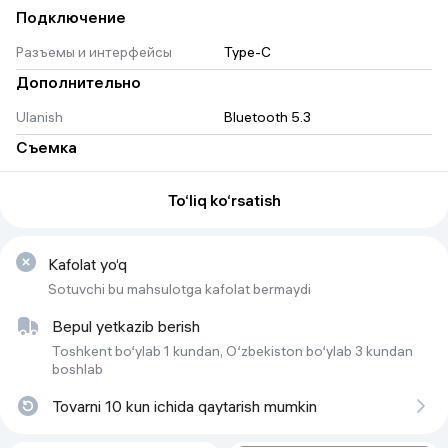
Подключение
СКЛАДНОЙ И ПОРТАТИВНЫЙВСЕГДА С ТОБОЙ
Разъемы и интерфейсы
Type-C
Стабилизатор легко складывается и имеет настолько
Дополнительно
компактный размер, что его можно положить даже в карман.
Теперь вам не придётся задумываться о том, брать его с
Ulanish
Bluetooth 5.3
собой или нет, ведь он не будет занимать много места.
Съемка
Режимы съемки
Фото/Видео/
To‘liq ko‘rsatish
сверхширокоугольный/360
Основные характеристики
Kafolat yo‘q
Тип
Smartfon uchun stabilizator
Sotuvchi bu mahsulotga kafolat bermaydi
Bepul yetkazib berish
Toshkent bo‘ylab 1 kundan, O‘zbekiston bo‘ylab 3 kundan
boshlab
3-ОСЕВАЯ СТАБИЛИЗАЦИЯМАКСИМАЛЬНО ПЛАВНЫЕ
ДВИЖЕНИЯ
Tovarni 10 kun ichida qaytarish mumkin
Съемка на телефон еще никогда не была на столько
классной. Благодаря 3-осевой стабилизации, ваши кадры