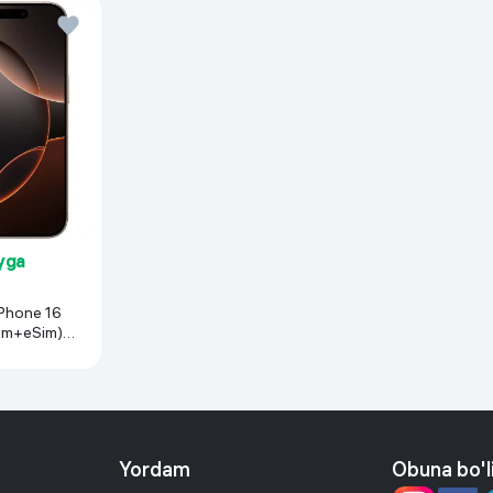
yga
Phone 16
im+eSim),
Yordam
Obuna bo'l