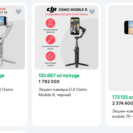
ga
130 667 so'm/oyga
1 792 000
I Osmo
Экшен-камера DJI Osmo
Mobile 6, черный
173 133 s
2 374 40
Экшен-ка
mobile 7P,