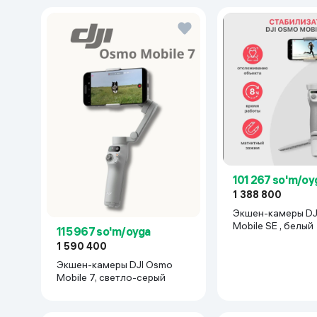
101 267 so'm/oy
1 388 800
Экшен-камеры DJ
Mobile SE , белый
115 967 so'm/oyga
1 590 400
Экшен-камеры DJI Osmo
Mobile 7, светло-серый