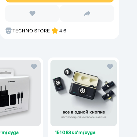
TECHNO STORE
4.6
o'm/oyga
151 083 so'm/oyga