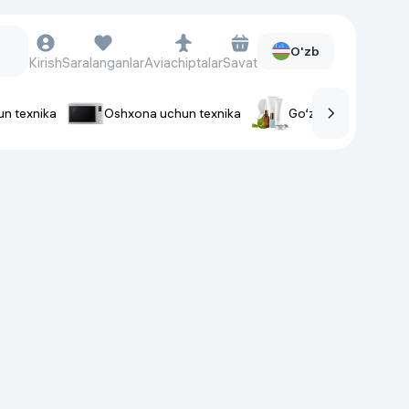
O'zb
Kirish
Saralanganlar
Aviachiptalar
Savat
un texnika
Oshxona uchun texnika
Go‘zallik va parvaris
rlar
Soat va aksessuarlar
Aqlli-soatlar
Qo'l soatlari
Aqlli uzuklar
Fitnes-brasletlar
Soat kamarlari
Foto apparatlari va Video-
kameralar
Fotoapparatlari