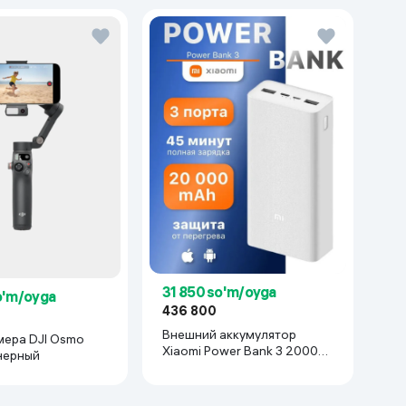
31 850 so'm/oyga
o'm/oyga
436 800
0
Внешний аккумулятор
мера DJI Osmo
Xiaomi Power Bank 3 20000
 черный
mAh, белый