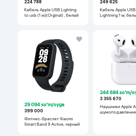
224 788
249 625
Кабель Apple USB Lighting
Кабель Apple USB
to usb (1 м)(Orginal) , белый
Lightning 1 м, бел
244 684 so'm/o
3 355 670
29 094 so'm/oyga
Наушники Apple Ai
399 000
шумоподавление
Фитнес-браслет Xiaomi
Smart Band 9 Active, черный