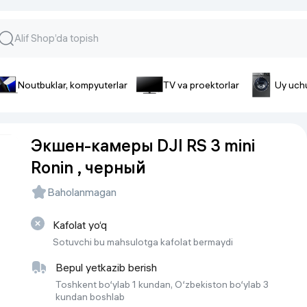
Noutbuklar, kompyuterlar
TV va proektorlar
Uy uch
lar va gadjetlar
 va telefonlar
Smartfonlar uchun aksessua
Экшен-камеры DJI RS 3 mini
lar
Smartfonlar uchun g’ilof
Ronin , черный
nlar
iPhone uchun g’ilof
nlar
Quvvatlagich qurilmalar
Baholanmagan
ar
Plenkalar va steklo
nlar
Kafolat yo‘q
Tegishli tovarlar
fonlar
Sotuvchi bu mahsulotga kafolat bermaydi
Batareyalar va akkumulyatorlar
Bepul yetkazib berish
Kabellar
Toshkent bo‘ylab 1 kundan, O‘zbekiston bo‘ylab 3
kundan boshlab
Portativ batareyalar