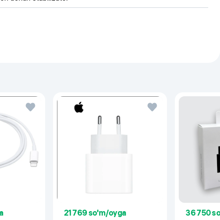
a
21 769 so'm/oyga
36 750 s