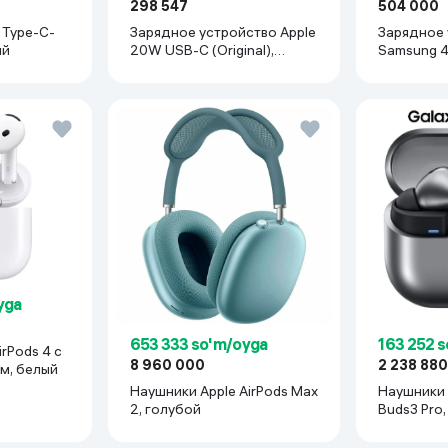
298 547
504 000
 Type-C-
Зарядное устройство Apple
Зарядное
ый
20W USB-C (Original),
S
белый
yga
653 333 so'm/oyga
163 252 
rPods 4 с
8 960 000
2 238 88
м, белый
Наушники Apple AirPods Max
Наушники 
2, голубой
Buds3 Pro