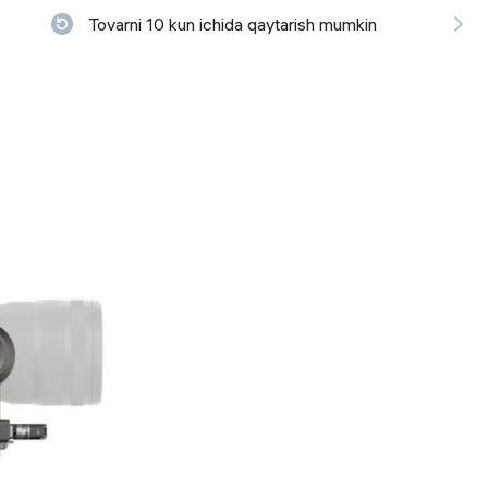
Tovarni 10 kun ichida qaytarish mumkin
 ko'zoynaklari
lar