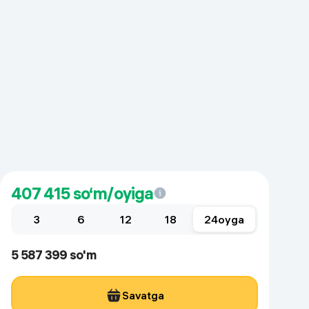
407 415
so‘m/oyiga
3
6
12
18
24
oyga
5 587 399 so'm
Savatga