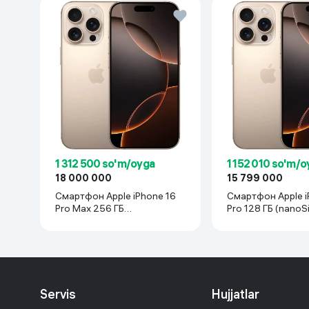
1 312 500 so'm/oyga
1 152 010 so'm/o
18 000 000
15 799 000
Смартфон Apple iPhone 16
Смартфон Apple i
Pro Max 256 ГБ
Pro 128 ГБ (nanoS
(nanoSim+eSim), Desert
Desert Titanium
Titanium
Servis
Hujjatlar