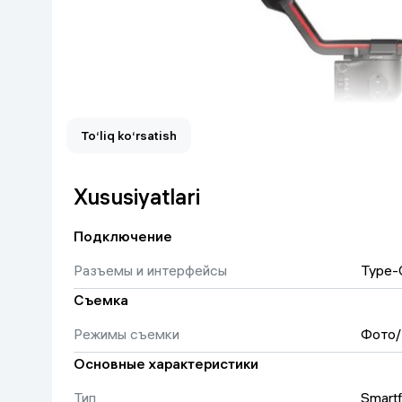
Uy va bog‘
Kanselyariya
Maishiy kimyo
To‘liq ko‘rsatish
Kitoblar
Xususiyatlari
Kiyim-kechak va Oyoq
kiyimlar
Подключение
Разъемы и интерфейсы
Type-
Съемка
Режимы съемки
Фото/
Комплектация
DJI Ronin RS 3 Mini
Основные характеристики
Тип
Smartf