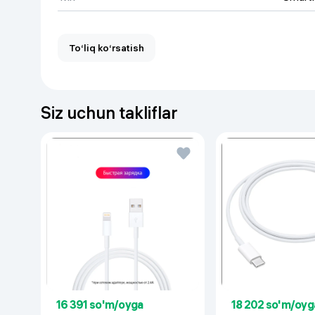
To‘liq ko‘rsatish
Siz uchun takliflar
16 391 so'm/oyga
18 202 so'm/oyg