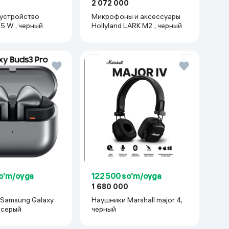
2 072 000
 устройство
Микрофоны и аксессуары
amsung 45 W , черный
Hollyland LARK M2 , черный
so'm/oyga
122 500 so'm/oyga
0
1 680 000
Samsung Galaxy
Наушники Marshall major 4,
, серый
черный