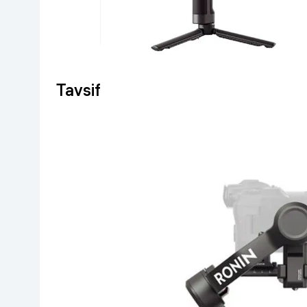
Go‘zallik va parvarish
Virtual haqiqat
Aqlli ko‘zoynak
Aqlli uy
O'yin uchun texnika
Tavsif
Sport tovarlari
Avtotovarlar
Bolalar buyumlari
Qurilish va ta'mirlash
Zargarlik mahsulotlari
Uy uchun tovarlar