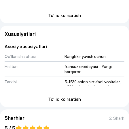
Katta sig'im (3,9 litr) tejamkor foydalanish va uzoq muddatli
To‘liq ko‘rsatish
foydalanishni ta'minlaydi. Persil Color Gel - rangli buyumlarga
g'amxo'rlik qilishda sizning ishonchli yordamchingiz!
Xususiyatlari
Asosiy xususiyatlari
Qo‘llanish sohasi
Rangli kir yuvish uchun
Hid turi
fransuz orxideyasi
 , 
Yangi, 
barqaror
Tarkibi
5-15% anion sirt-faol vositalar, 
<5% noion sirt-faol vositalar, 
fermentlar, aromatik jamlanma, 
Konservantlar: 1,2- 
To‘liq ko‘rsatish
Benzizotiazolinon -3 (2H)-оn, 
2- phenoxyethanol. Tarkibida 
Linolin mavjud.
Sharhlar
2 Sharh
Shakli
plastik idishda gel
5 / 5