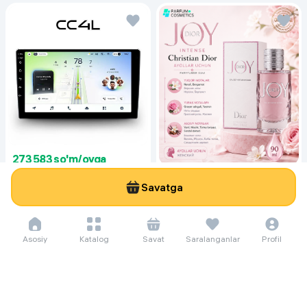
273 583 so'm/oyga
3 752 000
3 920 000
171 937 so'm/oyga
Savatga
Монитор для автомобилей Teyes
2 358 000
CC4L, черный
Женская парфюмерная вода
Christian Dior Joy Intense, 90 мл
Asosiy
Katalog
Savat
Saralanganlar
Profil