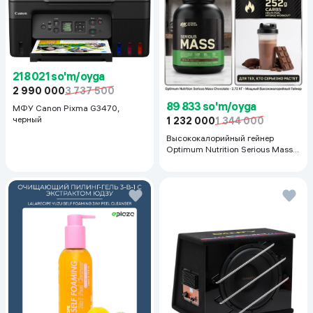
218 021 so'm/oyga
2 990 000
3 737 500
89 833 so'm/oyga
МФУ Canon Pixma G3470,
черный
1 232 000
1 344 000
Высококалорийный гейнер
Optimum Nutrition Serious Mass,
Шоколад, 2.72 кг