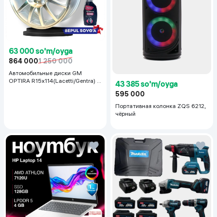
63 000 so'm/oyga
864 000
1 250 000
Автомобильные диски GM
OPTIRA R15x114(Lacetti/Gentra) 1
43 385 so'm/oyga
шт, серебряный
595 000
Портативная колонка ZQS 6212,
чёрный