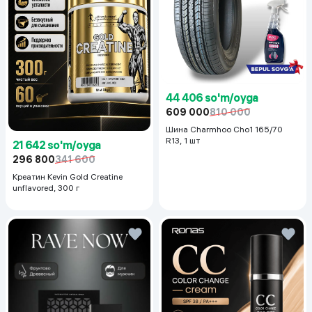
44 406 so'm/oyga
609 000
810 000
Шина Charmhoo Cho1 165/70
R13, 1 шт
21 642 so'm/oyga
296 800
341 600
Креатин Kevin Gold Creatine
unflavored, 300 г