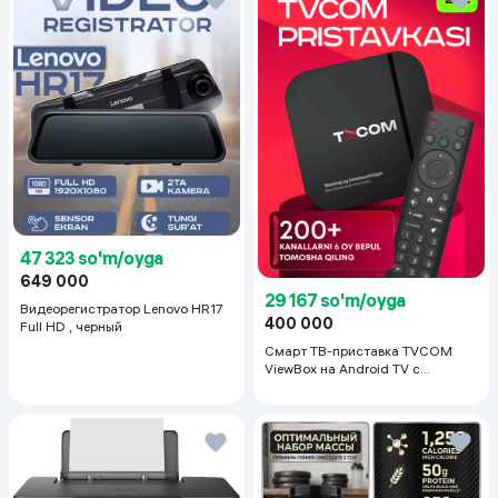
47 323 so'm/oyga
649 000
29 167 so'm/oyga
Видеорегистратор Lenovo HR17
400 000
Full HD , черный
Смарт ТВ-приставка TVCOM
ViewBox на Android TV с
голосовым управлением 2/16 ГБ,
черный