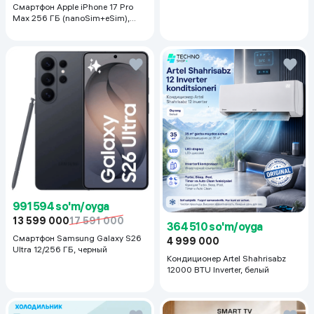
Смартфон Apple iPhone 17 Pro
Max 256 ГБ (nanoSim+eSim),
Silver
991 594 so'm/oyga
13 599 000
17 591 000
364 510 so'm/oyga
Смартфон Samsung Galaxy S26
4 999 000
Ultra 12/256 ГБ, черный
Кондиционер Artel Shahrisabz
12000 BTU Inverter, белый