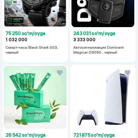
75 250 so'm/oyga
243 031 so'm/oyga
1 032 000
3 333 000
Смарт-часы Black Shark GS3,
Автосигнализация Dominant
черный
Magicar D909S , черный
26 542 so'm/oyga
721 875 so'm/oyga