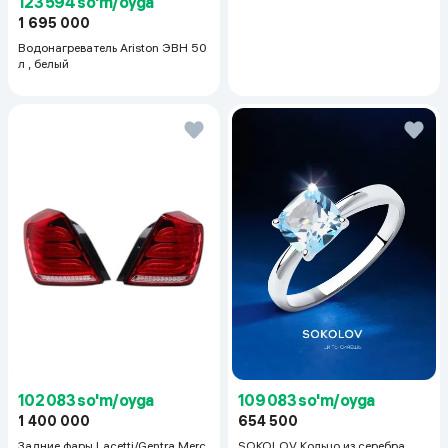
123 594 so'm/oyga
1 695 000
Водонагреватель Ariston ЭВН 50
л , белый
102 083 so'm/oyga
109 083 so'm/oyga
1 400 000
654 500
Задние фары Lacetti/Gentra Merc
SOKOLOV Кольцо из серебра