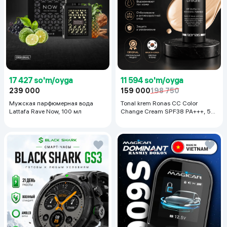
17 427 so'm/oyga
11 594 so'm/oyga
239 000
159 000
198 750
Мужская парфюмерная вода
Tonal krem Ronas CC Color
Lattafa Rave Now, 100 мл
Change Cream SPF38 PA+++, 50
ml