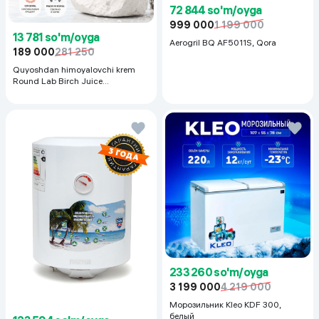
72 844 so'm/oyga
999 000
1 199 000
13 781 so'm/oyga
Aerogril BQ AF5011S, Qora
189 000
281 250
Quyoshdan himoyalovchi krem
Round Lab Birch Juice
Moisturizing Sunscreen SPF
50+PA++++, 50 ml
233 260 so'm/oyga
3 199 000
4 219 000
Морозильник Kleo KDF 300,
белый