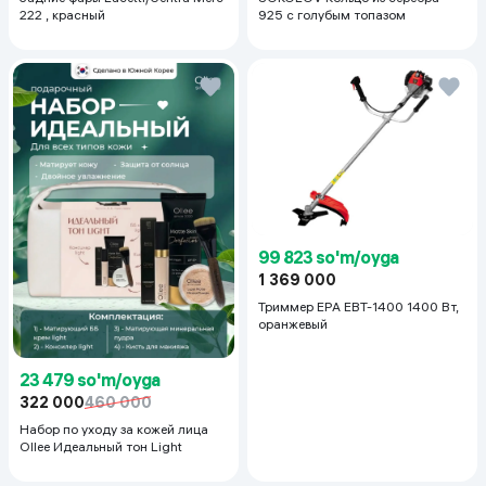
222 , красный
925 с голубым топазом
99 823 so'm/oyga
1 369 000
Триммер EPA EBT-1400 1400 Вт,
оранжевый
23 479 so'm/oyga
322 000
460 000
Набор по уходу за кожей лица
Ollee Идеальный тон Light