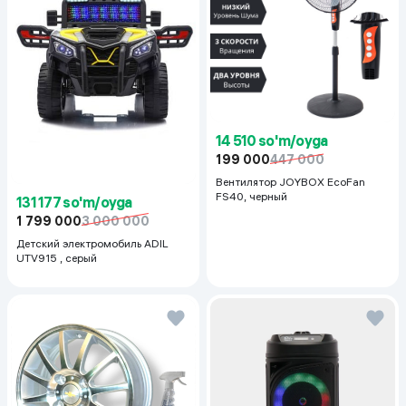
14 510 so'm/oyga
199 000
447 000
Вентилятор JOYBOX EcoFan
FS40, черный
131 177 so'm/oyga
1 799 000
3 000 000
Детский электромобиль ADIL
UTV915 , серый