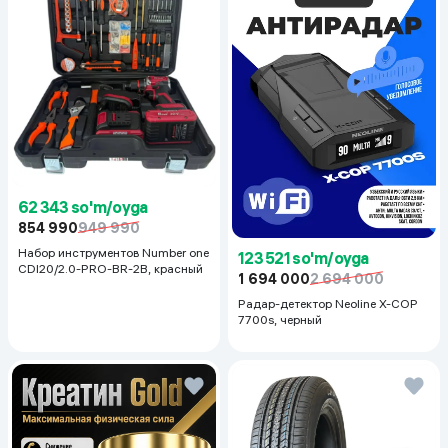
62 343 so'm/oyga
854 990
949 990
Набор инструментов Number one
123 521 so'm/oyga
CDI20/2.0-PRO-BR-2B, красный
1 694 000
2 694 000
Радар-детектор Neoline X-COP
7700s, черный