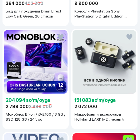
364 000
403 200
9 900 000
Бад для похудения Drain Effect
Консоли Playstation Sony
Low Carb Green, 20 стиков
PlayStation 5 Digital Edition,
белый
204 094 so'm/oyga
151 083 so'm/oyga
2 799 000
2 899 000
2 072 000
Моноблок Bikon / i3-2100 / 8 GB /
Микрофоны и аксессуары
SSD 128 GB / 24", oq
Hollyland LARK M2 , черный