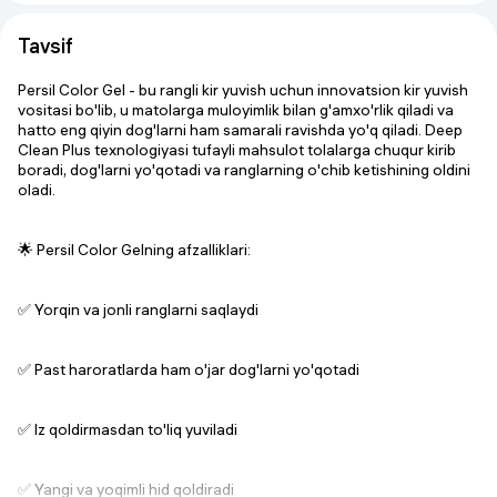
Tavsif
Persil Color Gel - bu rangli kir yuvish uchun innovatsion kir yuvish
vositasi bo'lib, u matolarga muloyimlik bilan g'amxo'rlik qiladi va
hatto eng qiyin dog'larni ham samarali ravishda yo'q qiladi. Deep
Clean Plus texnologiyasi tufayli mahsulot tolalarga chuqur kirib
boradi, dog'larni yo'qotadi va ranglarning o'chib ketishining oldini
oladi.
🌟 Persil Color Gelning afzalliklari:
✅ Yorqin va jonli ranglarni saqlaydi
✅ Past haroratlarda ham o'jar dog'larni yo'qotadi
✅ Iz qoldirmasdan to'liq yuviladi
✅ Yangi va yoqimli hid qoldiradi