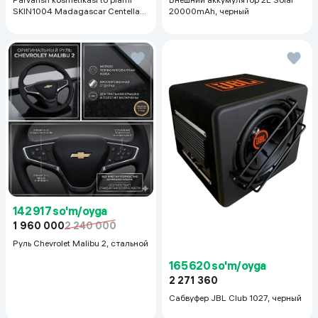
SKIN1004 Madagascar Centella
20000mAh, черный
Even Tone Kit,
142 917 so'm/oyga
1 960 000
2 240 000
Руль Chevrolet Malibu 2, cтальной
165 620 so'm/oyga
2 271 360
Сабвуфер JBL Club 1027, черный