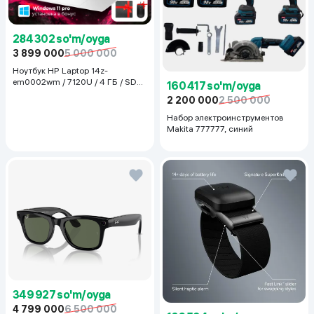
284 302 so'm/oyga
3 899 000
5 000 000
Ноутбук HP Laptop 14z-
em0002wm / 7120U / 4 ГБ / SDD
160 417 so'm/oyga
128 ГБ / 14", Luna Grey
2 200 000
2 500 000
Набор электроинструментов
Makita 777777, синий
349 927 so'm/oyga
4 799 000
6 500 000