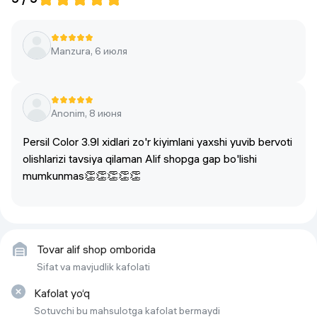
Hajmi
3.9 l
Turi
kir yuvish uchun  gel
Manzura, 6 июля
Anonim, 8 июня
Persil Color 3.9l xidlari zo'r kiyimlani yaxshi yuvib bervoti
olishlarizi tavsiya qilaman Alif shopga gap bo'lishi
mumkunmas👏👏👏👏👏
Tovar alif shop omborida
Sifat va mavjudlik kafolati
Kafolat yo‘q
Sotuvchi bu mahsulotga kafolat bermaydi