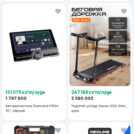
131 075 so'm/oyga
247 188 so'm/oyga
1 797 600
3 390 000
Автомагнитола Diamond P80s
Yugurish yo'lagi Genau S50 Slim,
10", черный
qora