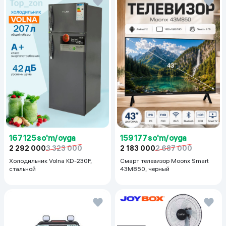
167 125 so'm/oyga
159 177 so'm/oyga
2 292 000
3 323 000
2 183 000
2 687 000
Холодильник Volna KD-230F,
Смарт телевизор Moonx Smart
стальной
43M850, черный