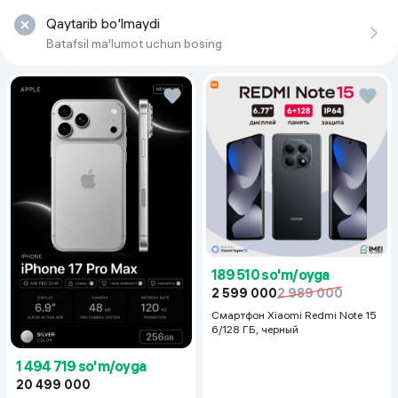
Qaytarib bo'lmaydi
Batafsil ma'lumot uchun bosing
189 510 so'm/oyga
2 599 000
2 989 000
Смартфон Xiaomi Redmi Note 15
6/128 ГБ, черный
1 494 719 so'm/oyga
20 499 000