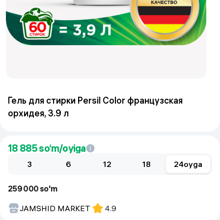
Гель для стирки Persil Color французская
орхидея, 3.9 л
18 885
so‘m/oyiga
3
6
12
18
24
oyga
259 000 so'm
JAMSHID MARKET
4.9