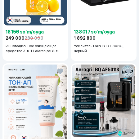
18 156 so'm/oyga
138 017 so'm/oyga
249 000
280 000
1 892 800
Инновационное очищающее
Усилитель DANTY DT-308C,
средство 3-в-1 Lalarecipe Yuzu
черный
Self Foaming 3in1 Peel Cleanser,
200 мл