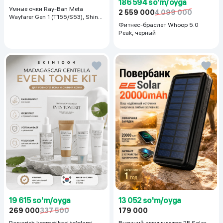
186 594 so'm/oyga
Умные очки Ray-Ban Meta
2 559 000
4 099 000
Wayfarer Gen 1 (T155/S53), Shiny
Black
Фитнес-браслет Whoop 5.0
Peak, черный
19 615 so'm/oyga
13 052 so'm/oyga
269 000
337 500
179 000
Parvarish kosmetikasi to'plami
Внешний аккумулятор 2E Solar