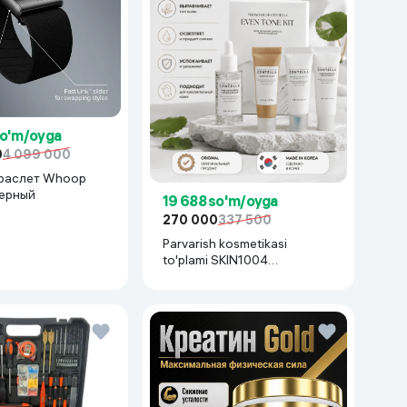
so'm/oyga
0
4 099 000
раслет Whoop
черный
19 688 so'm/oyga
270 000
337 500
Parvarish kosmetikasi
to'plami SKIN1004
Madagascar Centella Even
Tone Kit,