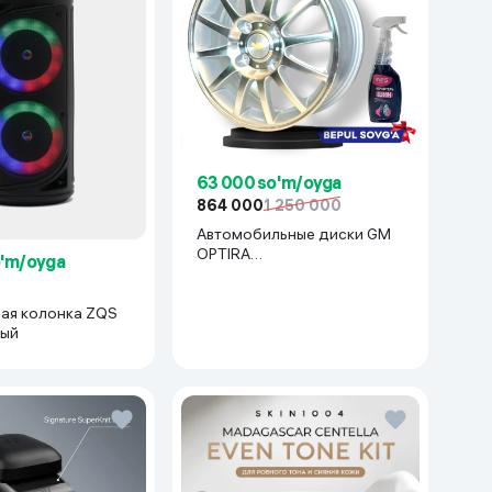
63 000 so'm/oyga
864 000
1 250 000
Автомобильные диски GM
OPTIRA
o'm/oyga
R15x114(Lacetti/Gentra) 1 шт,
серебряный
ая колонка ZQS
ный