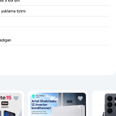
38 x 69 sm
 yuklama tizimi
adigan
i