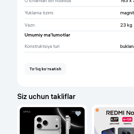
O‘lchamlari ish holatida
163 x 
Yuklama tizimi
magnit
Vazn
23 kg
Umumiy ma'lumotlar
Konstruktsiya turi
buklan
Yuklama turi
magnitl
To‘liq ko‘rsatish
Siz uchun takliflar