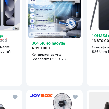
ga
1 011 354
 000
13 870 0
364 510 so'm/oyga
Смартфон Samsung Gala
4 999 000
 черный
S26 Ultra 
Кондиционер Artel
Shahrisabz 12000 BTU
Inverter, белый