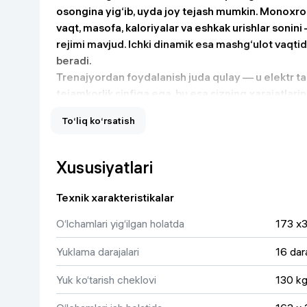
osongina yig‘ib, uyda joy tejash mumkin. Monoxr
Uy va bog‘
vaqt, masofa, kaloriyalar va eshkak urishlar sonini
rejimi mavjud. Ichki dinamik esa mashg‘ulot vaqtid
Kanselyariya
beradi.
Trenajyordan foydalanish juda qulay — u elektr 
Maishiy kimyo
tejamkorlik sinfiga ega, bu esa sizning xarajatlari
RW100 — bu sog‘lom turmush tarzi uchun nemis sif
To‘liq ko‘rsatish
dizaynning mukammal uyg‘unligidir.
Kitoblar
Kiyim-kechak va Oyoq
Xususiyatlari
kiyimlar
Texnik xarakteristikalar
O‘lchamlari yig‘ilgan holatda
173 x
Yuklama darajalari
16 dar
Yuk ko‘tarish cheklovi
130 k