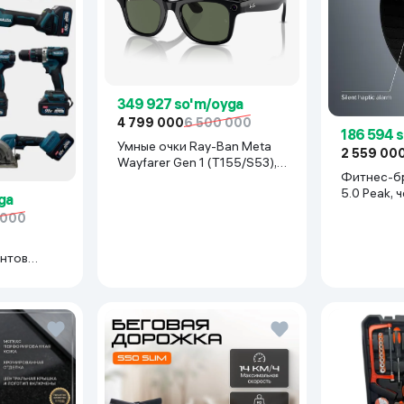
349 927 so'm/oyga
4 799 000
6 500 000
186 594 
Умные очки Ray-Ban Meta
2 559 00
Wayfarer Gen 1 (T155/S53),
Фитнес-б
Shiny Black
5.0 Peak, 
ga
 000
нтов
иний