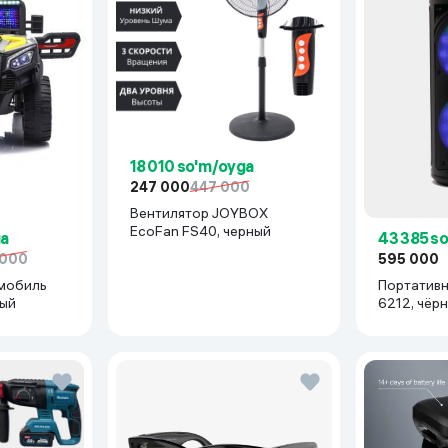
18 010 so'm/oyga
247 000
447 000
Вентилятор JOYBOX
EcoFan FS40, черный
ga
43 385 s
 000
595 000
мобиль
Портативн
рый
6212, чёр