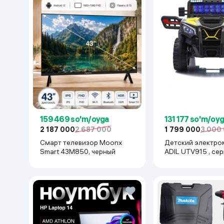
159 469 so'm/oyga
131 177 so'm/oy
2 187 000
2 687 000
1 799 000
3 000
Смарт телевизор Moonx
Детский электро
Smart 43M850, черный
ADIL UTV915 , се