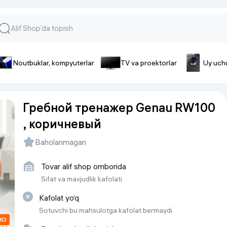
Noutbuklar, kompyuterlar
TV va proektorlar
Uy uch
lar va gadjetlar
 va telefonlar
Smartfonlar uchun aksessua
Гребной тренажер Genau RW100
lar
Smartfonlar uchun g’ilof
, коричневый
nlar
iPhone uchun g’ilof
nlar
Quvvatlagich qurilmalar
Baholanmagan
ar
Plenkalar va steklo
nlar
Tovar alif shop omborida
Tegishli tovarlar
fonlar
Sifat va mavjudlik kafolati
Batareyalar va akkumulyatorlar
Kafolat yo‘q
Kabellar
Sotuvchi bu mahsulotga kafolat bermaydi
Portativ batareyalar