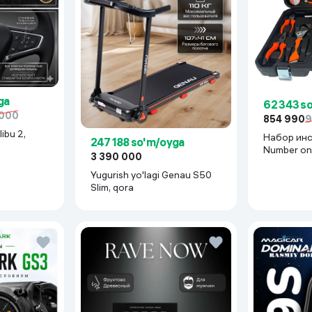
ga
62 343 s
 000
854 990
9
ibu 2,
Набор ин
247 188 so'm/oyga
Number on
3 390 000
BR-2B, кр
Yugurish yo'lagi Genau S50
Slim, qora