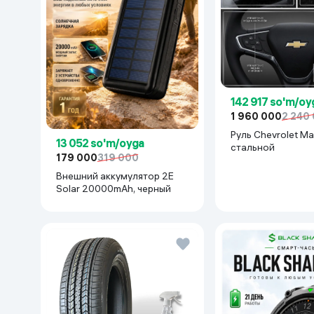
142 917 so'm/oy
1 960 000
2 240
Руль Chevrolet Mal
13 052 so'm/oyga
cтальной
179 000
319 000
Внешний аккумулятор 2E
Solar 20000mAh, черный