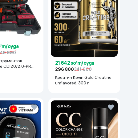
o'm/oyga
49 990
струментов
21 642 so'm/oyga
e CDI20/2.0-PRO-
296 800
341 600
асный
Креатин Kevin Gold Creatine
unflavored, 300 г