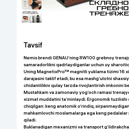
Go‘zallik va parvarish
Virtual haqiqat
Aqlli ko‘zoynak
Aqlli uy
O'yin uchun texnika
Tavsif
Sport tovarlari
Nemis brendi GENAU’ning RW100 grebnoy trenajyor
Avtotovarlar
samaradorlikni qadrlaydiganlar uchun uy sharoitida
Uning MagnetixPro™ magnitli yuklama tizimi 16 xil 
Bolalar buyumlari
darajasini taklif etadi, bu esa mashg‘ulotni shaxsi
chidamlilikni qulay tarzda rivojlantirish imkonini b
Mustahkam va zamonaviy yog‘och ramasi trenajyor
Qurilish va ta'mirlash
xizmat muddatini ta’minlaydi. Ergonomik tuzilishi
chiqilgan: keng anatomik o‘rindiq, sirpanmaydiga
Zargarlik mahsulotlari
mahkamlovchi moslamalarga ega keng pedalalar m
qiladi.
Uy uchun tovarlar
Buklanadigan mexanizmi va transport g‘ildirakchal