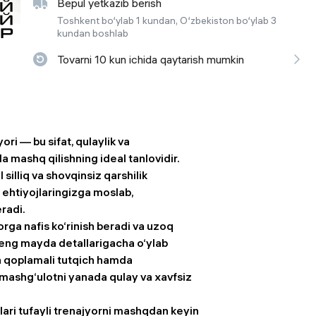
Bepul yetkazib berish
 ko'zoynaklari
Toshkent bo‘ylab 1 kundan, O‘zbekiston bo‘ylab 3
kundan boshlab
lar
Tovarni 10 kun ichida qaytarish mumkin
i — bu sifat, qulaylik va
 mashq qilishning ideal tanlovidir.
silliq va shovqinsiz qarshilik
y ehtiyojlaringizga moslab,
eradi.
ga nafis ko‘rinish beradi va uzoq
 eng mayda detallarigacha o‘ylab
n qoplamali tutqich hamda
ashg‘ulotni yanada qulay va xavfsiz
ari tufayli trenajyorni mashqdan keyin