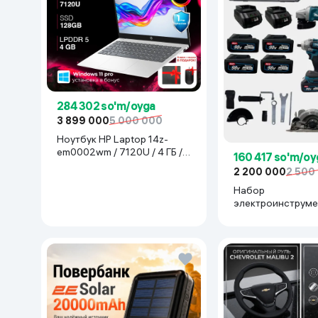
284 302 so'm/oyga
3 899 000
5 000 000
Ноутбук HP Laptop 14z-
em0002wm / 7120U / 4 ГБ /
160 417 so'm/oy
SDD 128 ГБ / 14", Luna Grey
2 200 000
2 500
Набор
электроинструме
Makita 777777, с