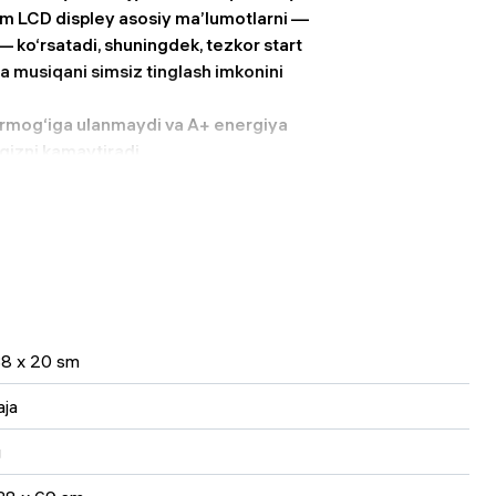
om LCD displey asosiy ma’lumotlarni —
 — ko‘rsatadi, shuningdek, tezkor start
a musiqani simsiz tinglash imkonini
tarmog‘iga ulanmaydi va A+ energiya
ngizni kamaytiradi.
ati va puxta ishlab chiqilgan
38 x 20 sm
aja
g