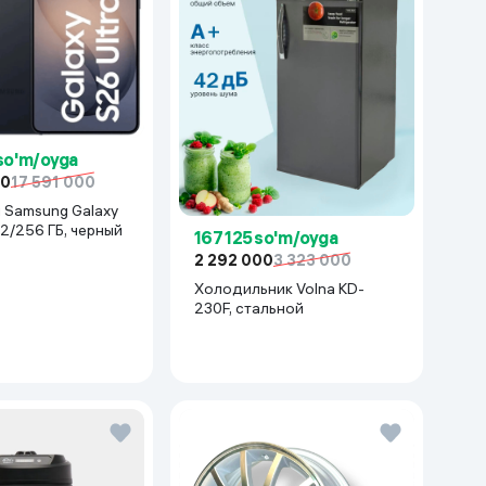
 so'm/oyga
00
17 591 000
xy
12/256 ГБ, черный
167 125 so'm/oyga
2 292 000
3 323 000
Холодильник Volna KD-
230F, стальной