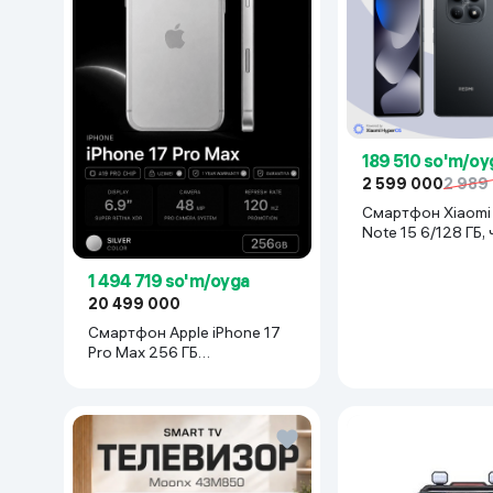
189 510 so'm/oy
2 599 000
2 989
Смартфон Xiaomi Redmi
Note 15 6/128 ГБ,
1 494 719 so'm/oyga
20 499 000
Смартфон Apple iPhone 17
Pro Max 256 ГБ
(nanoSim+eSim), Silver