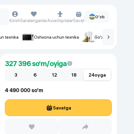
O'zb
Kirish
Saralanganlar
Aviachiptalar
Savat
un texnika
Oshxona uchun texnika
Go‘zallik va parvaris
rlar
Soat va aksessuarlar
327 396
so‘m/oyiga
Aqlli-soatlar
3
Qo'l soatlari
6
12
18
24
oyga
Aqlli uzuklar
4 490 000 so'm
Fitnes-brasletlar
Soat kamarlari
Savatga
Foto apparatlari va Video-
kameralar
Fotoapparatlari