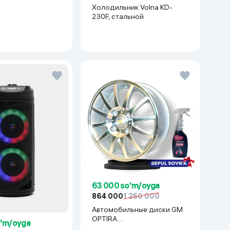
белый
Холодильник Volna KD-
230F, стальной
63 000 so'm/oyga
864 000
1 250 000
Автомобильные диски GM
OPTIRA
o'm/oyga
R15x114(Lacetti/Gentra) 1 шт,