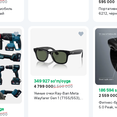
 000
595 000
мобиль
Портативн
рый
6212, чёр
349 927 so'm/oyga
4 799 000
6 500 000
186 594 
Умные очки Ray-Ban Meta
2 559 00
Wayfarer Gen 1 (T155/S53),
Фитнес-б
Shiny Black
5.0 Peak, 
ga
 000