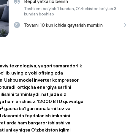
Bepul yetkazib berish
 ko'zoynaklari
Toshkent bo‘ylab 1 kundan, O‘zbekiston bo‘ylab 3
kundan boshlab
lar
Tovarni 10 kun ichida qaytarish mumkin
iy texnologiya, yuqori samaradorlik
o‘lib, uyingiz yoki ofisingizda
an. Ushbu model inverter kompressor
b turadi, ortiqcha energiya sarfini
shini ta’minlaydi, natijada siz
igiga ham erishasiz. 12000 BTU quvvatga
² gacha bo‘lgan xonalarni tez va
yil davomida foydalanish imkonini
ratlarda ham barqaror ishlashi va
ti uni ayniqsa O‘zbekiston iqlimi