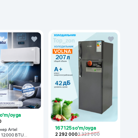
so'm/oyga
0
167 125 so'm/oyga
ер Artel
2 292 000
3 323 000
z 12000 BTU