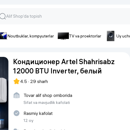
Noutbuklar, kompyuterlar
TV va proektorlar
Uy uch
lar va gadjetlar
 va telefonlar
Smartfonlar uchun aksessua
Кондиционер Artel Shahrisabz
lar
Smartfonlar uchun g’ilof
12000 BTU Inverter, белый
nlar
iPhone uchun g’ilof
nlar
Quvvatlagich qurilmalar
4.5 · 29 sharh
ar
Plenkalar va steklo
nlar
Tovar alif shop omborida
Tegishli tovarlar
fonlar
Sifat va mavjudlik kafolati
Batareyalar va akkumulyatorlar
Rasmiy kafolat
Kabellar
12 oy
Portativ batareyalar