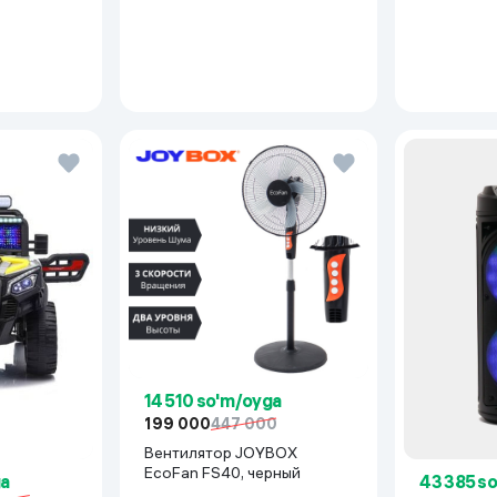
Inverter, 
14 510 so'm/oyga
199 000
447 000
Вентилятор JOYBOX
EcoFan FS40, черный
ga
43 385 s