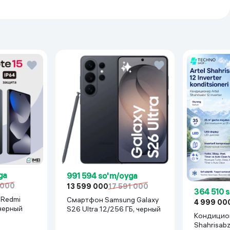
ga
991 594 so'm/oyga
 000
13 599 000
17 591 000
364 510 
Смартфон Samsung Galaxy
4 999 00
 черный
S26 Ultra 12/256 ГБ, черный
Кондицион
Shahrisab