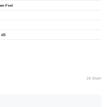
ия iFeel
 dB
or
28 Sharh