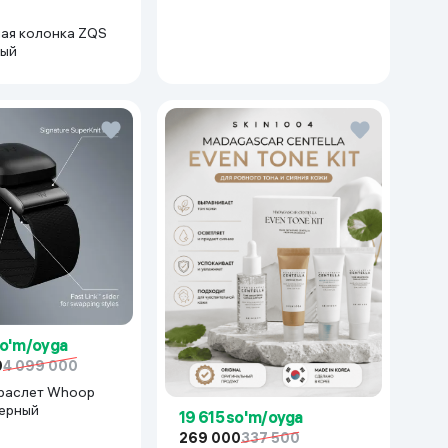
серебряный
ая колонка ZQS
ный
so'm/oyga
0
4 099 000
раслет Whoop
черный
19 615 so'm/oyga
269 000
337 500