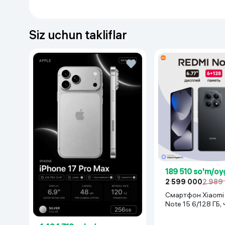
Siz uchun takliflar
189 510 so'm/oy
2 599 000
2 989
Смартфон Xiaomi Redmi
Note 15 6/128 ГБ,