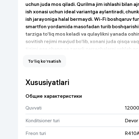
uchun juda mos qiladi. Qurilma jim ishlashi bilan aj
Uy va bog‘
ish xonasi uchun ideal variantga aylantiradi, chunk
ish jarayoniga halal bermaydi. Wi-Fi boshqaruv fun
Kanselyariya
smartfon yordamida masofadan turib boshqarishi
tarziga to‘liq mos keladi va qulaylikni yanada osh
Maishiy kimyo
sovitish rejimi mavjud bo‘lib, xonani juda qisqa vaqt
tizimi esa chang va zararli zarrachalarni ushlab qo
Energiya samaradorligi A klassga mansub bo‘lganl
Kitoblar
To‘liq ko‘rsatish
qaraganda ancha kam elektr sarflaydi, shuningde
ishlash xususiyati mavjudligi tufayli elektr tarmo
Kiyim-kechak va Oyoq
kiyimlar
ishonchli ishlaydi. Zamonaviy va ixcham dizayni 
Xususiyatlari
va xonaga estetik ko‘rinish beradi, umumiy qilib a
va aqlli boshqaruvga ega bo‘lgan konditsioner sif
Общие характеристики
qulay va komfortli qilish uchun ideal tanlov hisobl
Quvvati
1200
Konditsioner turi
Devor
Freon turi
R410