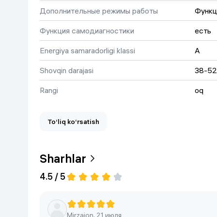
Дополнительные режимы работы
Функц
Функция самодиагностики
есть
Energiya samaradorligi klassi
A
Shovqin darajasi
38-52
Rangi
oq
Dvigatel turi
Invert
To‘liq ko‘rsatish
Havo oqimi yo'nalishini boshqarish (yuqoriga
bor
va pastga)
Sharhlar
LED-Дисплей
есть
4.5 / 5
Wi-Fi moduli
Bor
Площадь помещения
35 м²
Mirzajon, 21 июля