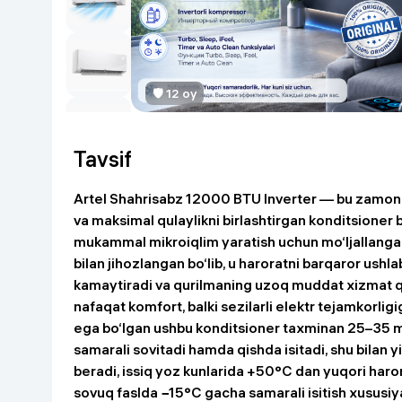
Go‘zallik va parvarish
Virtual haqiqat
Aqlli ko‘zoynak
Aqlli uy
🛡 12 oy
O'yin uchun texnika
Sport tovarlari
Tavsif
Avtotovarlar
Artel Shahrisabz 12000 BTU Inverter
— bu zamonav
va maksimal qulaylikni birlashtirgan konditsioner b
Bolalar buyumlari
mukammal mikroiqlim yaratish uchun mo‘ljallang
bilan jihozlangan bo‘lib, u haroratni barqaror ushla
kamaytiradi va qurilmaning uzoq muddat xizmat qili
Qurilish va ta'mirlash
nafaqat komfort, balki sezilarli elektr tejamkorl
ega bo‘lgan ushbu konditsioner taxminan 25–35 m
Zargarlik mahsulotlari
samarali sovitadi hamda qishda isitadi, shu bilan 
beradi, issiq yoz kunlarida +50°C dan yuqori haro
Uy uchun tovarlar
sovuq faslda −15°C gacha samarali isitish xususiya