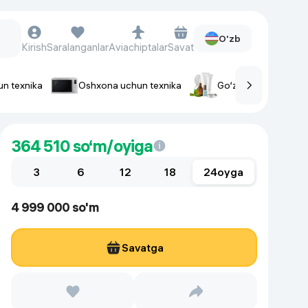
O'zb
Kirish
Saralanganlar
Aviachiptalar
Savat
un texnika
Oshxona uchun texnika
Go‘zallik va parvaris
rlar
Soat va aksessuarlar
364 510
so‘m/oyiga
Aqlli-soatlar
3
Qo'l soatlari
6
12
18
24
oyga
Aqlli uzuklar
4 999 000 so'm
Fitnes-brasletlar
Soat kamarlari
Savatga
Foto apparatlari va Video-
kameralar
Fotoapparatlari