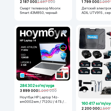
2 187 000
2 687 000
1 799 000
3 000
Смарт телевизор Moonx
Детский электро
Smart 43M850, черный
ADIL UTV915 , се
284 302 so'm/oyga
3 899 000
5 000 000
Ноутбук HP Laptop 14z-
em0002wm / 7120U / 4 ГБ /
160 417 so'm/oy
SDD 128 ГБ / 14", Luna Grey
2 200 000
2 500