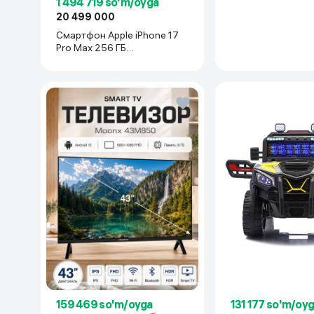
1 494 719 so'm/oyga
20 499 000
Смартфон Apple iPhone 17
Pro Max 256 ГБ
(nanoSim+eSim), Silver
159 469 so'm/oyga
131 177 so'm/oy