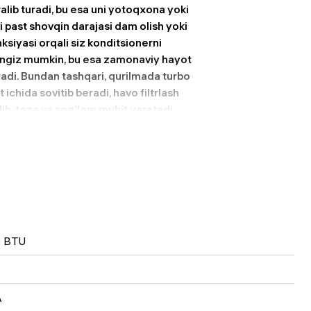
ralib turadi, bu esa uni yotoqxona yoki
i past shovqin darajasi dam olish yoki
ksiyasi orqali siz konditsionerni
ngiz mumkin, bu esa zamonaviy hayot
iradi. Bundan tashqari, qurilmada turbo
 ichida sovitib beradi, havo filtrlash
lib, toza va sog‘lom muhit yaratadi.
igi sababli u oddiy modellarga
k past kuchlanishda ham barqaror
g‘i barqaror bo‘lmagan joylarda ham
esa har qanday interyerga mos tushadi
ytganda, bu model kuchli, tejamkor, jim
atida kundalik hayotingizni yanada
anadi.
0 BTU
A