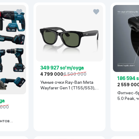
349 927 so'm/oyga
4 799 000
6 500 000
186 594 
Умные очки Ray-Ban Meta
2 559 00
Wayfarer Gen 1 (T155/S53),
Фитнес-б
Shiny Black
5.0 Peak, 
ga
 000
нтов
иний