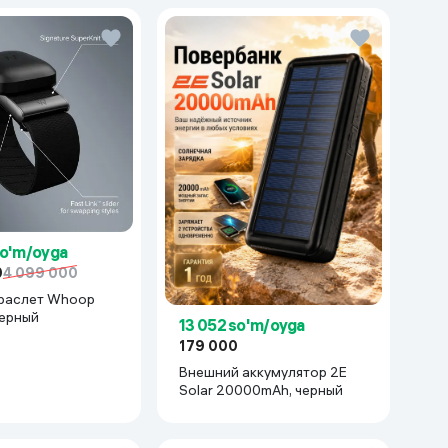
so'm/oyga
0
4 099 000
раслет Whoop
черный
13 052 so'm/oyga
179 000
Внешний аккумулятор 2E
Solar 20000mAh, черный