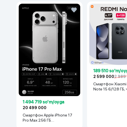
189 510 so'm/oy
2 599 000
2 989
Смартфон Xiaomi Redmi
Note 15 6/128 ГБ,
1 494 719 so'm/oyga
20 499 000
Смартфон Apple iPhone 17
Pro Max 256 ГБ
(nanoSim+eSim), Silver