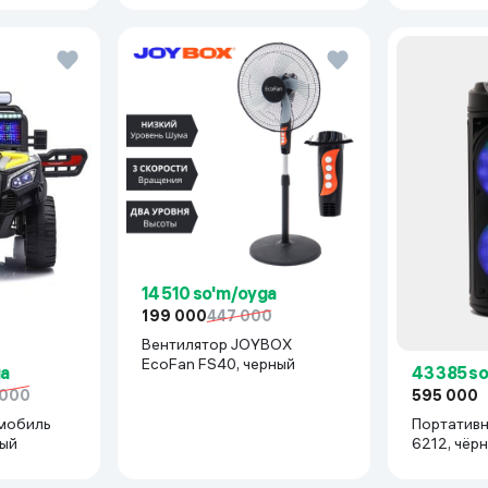
14 510 so'm/oyga
199 000
447 000
Вентилятор JOYBOX
EcoFan FS40, черный
ga
43 385 s
 000
595 000
мобиль
Портативн
рый
6212, чёр