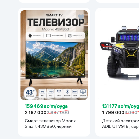
159 469 so'm/oyga
131 177 so'm/oy
2 187 000
2 687 000
1 799 000
3 000
Смарт телевизор Moonx
Детский электро
Smart 43M850, черный
ADIL UTV915 , се