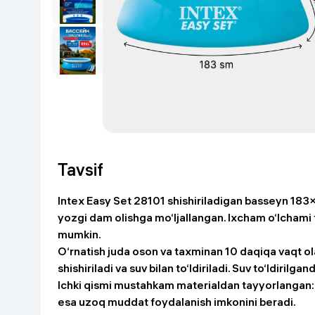
Go‘zallik va parvarish
Virtual haqiqat
Aqlli ko‘zoynak
Aqlli uy
O'yin uchun texnika
Sport tovarlari
Avtotovarlar
Tavsif
Bolalar buyumlari
Intex Easy Set 28101 shishiriladigan basseyn 183×
yozgi dam olishga mo‘ljallangan. Ixcham o‘lchami t
Qurilish va ta'mirlash
mumkin.
O‘rnatish juda oson va taxminan 10 daqiqa vaqt olad
Zargarlik mahsulotlari
shishiriladi va suv bilan to‘ldiriladi. Suv to‘ldirilga
Ichki qismi mustahkam materialdan tayyorlangan: 
Uy uchun tovarlar
esa uzoq muddat foydalanish imkonini beradi.