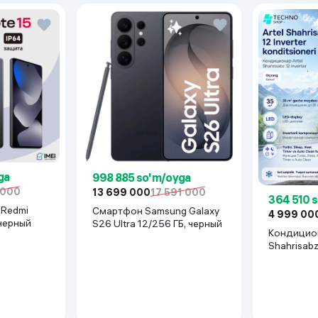
ga
998 885 so'm/oyga
 000
13 699 000
17 591 000
364 510 
Смартфон Samsung Galaxy
4 999 00
 черный
S26 Ultra 12/256 ГБ, черный
Кондицион
Shahrisab
Inverter, 