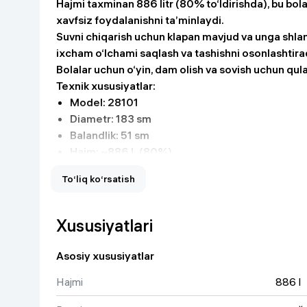
Hajmi taxminan 886 litr (80% to‘ldirishda), bu bola
Uy va bog‘
xavfsiz foydalanishni ta’minlaydi.
Suvni chiqarish uchun klapan mavjud va unga shlan
ixcham o‘lchami saqlash va tashishni osonlashtira
Kanselyariya
Bolalar uchun o‘yin, dam olish va sovish uchun qula
Texnik xususiyatlar:
Maishiy kimyo
Model: 28101
Diametr: 183 sm
Kitoblar
Balandlik: 51 sm
Hajm: ~886 L (80%)
Kiyim-kechak va Oyoq
Material: PVX + poliester
kiyimlar
To‘liq ko‘rsatish
Shakl: dumaloq
O‘rnatish vaqti: ~10 daqiqa
Klapan: mavjud
Xususiyatlari
Vazn: taxminan 3.7 kg
Asosiy xususiyatlar
Hajmi
886 l