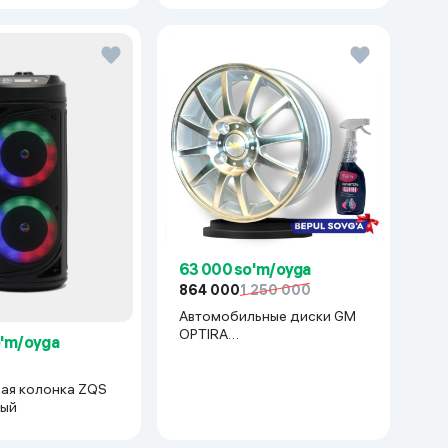
63 000 so'm/oyga
864 000
1 250 000
Автомобильные диски GM
OPTIRA
o'm/oyga
R15x114(Lacetti/Gentra) 1 шт,
серебряный
ая колонка ZQS
ный