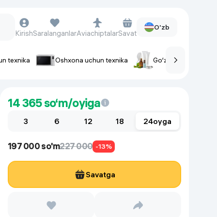
O'zb
Kirish
Saralanganlar
Aviachiptalar
Savat
un texnika
Oshxona uchun texnika
Go‘zallik va parvaris
rlar
Soat va aksessuarlar
14 365
so‘m/oyiga
Aqlli-soatlar
3
Qo'l soatlari
6
12
18
24
oyga
Aqlli uzuklar
197 000 so'm
227 000
Fitnes-brasletlar
-13%
Soat kamarlari
Savatga
Foto apparatlari va Video-
kameralar
Fotoapparatlari