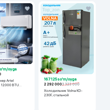
so'm/oyga
0
167 125 so'm/oyga
ер Artel
2 292 000
3 323 000
z 12000 BTU
белый
Холодильник Volna KD-
230F, стальной