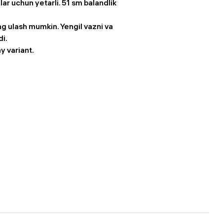
lar uchun yetarli. 51 sm balandlik
g ulash mumkin. Yengil vazni va
di.
y variant.