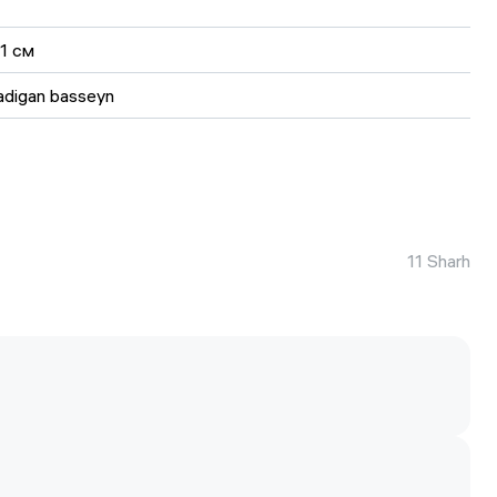
1 см
adigan basseyn
11 Sharh