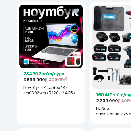
284 302 so'm/oyga
3 899 000
5 000 000
Ноутбук HP Laptop 14z-
em0002wm / 7120U / 4 ГБ /
160 417 so'm/oy
SDD 128 ГБ / 14", Luna Grey
2 200 000
2 500
Набор
электроинструме
Makita 777777, с