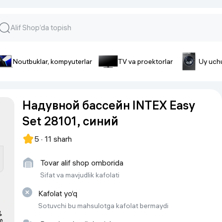
Noutbuklar, kompyuterlar
TV va proektorlar
Uy uch
lar va gadjetlar
 va telefonlar
Smartfonlar uchun aksessua
Надувной бассейн INTEX Easy
lar
Smartfonlar uchun g’ilof
Set 28101, синий
nlar
iPhone uchun g’ilof
nlar
Quvvatlagich qurilmalar
5 · 11 sharh
ar
Plenkalar va steklo
nlar
Tovar alif shop omborida
Tegishli tovarlar
fonlar
Sifat va mavjudlik kafolati
Batareyalar va akkumulyatorlar
Kafolat yo‘q
Kabellar
Sotuvchi bu mahsulotga kafolat bermaydi
Portativ batareyalar