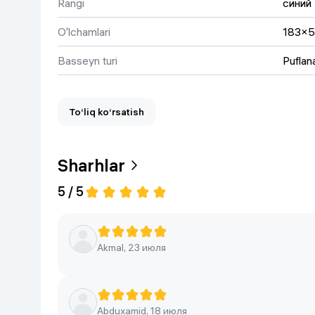
Rangi
синий
Oʻlchamlari
183×5
Basseyn turi
Puflan
To‘liq ko‘rsatish
Sharhlar
5 / 5
Akmal, 23 июля
Abduxamid, 18 июля