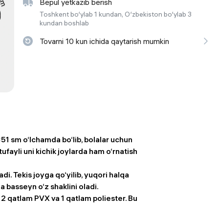
Bepul yetkazib berish
 ko'zoynaklari
Toshkent bo‘ylab 1 kundan, O‘zbekiston bo‘ylab 3
kundan boshlab
lar
Tovarni 10 kun ichida qaytarish mumkin
51 sm o‘lchamda bo‘lib, bolalar uchun
ufayli uni kichik joylarda ham o‘rnatish
i. Tekis joyga qo‘yilib, yuqori halqa
nda basseyn o‘z shaklini oladi.
2 qatlam PVX va 1 qatlam poliester. Bu