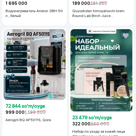
1 695 000
189 000
281 250
Водонагреватель Ariston ЭВН 50
Quyoshdan himoyalovchi krem
л , белый
Round Lab Birch Juice
Moisturizing Sunscreen SPF
50+PA++++, 50 ml
72 844 so'm/oyga
999 000
1 199 000
23 479 so'm/oyga
Aerogril BQ AF5011S, Qora
322 000
460 000
Набор по уходу за кожей лица