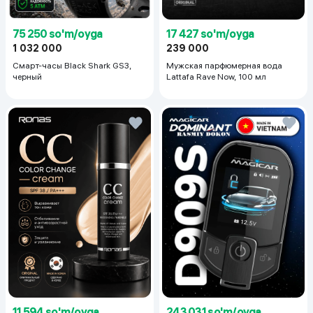
75 250 so'm/oyga
17 427 so'm/oyga
1 032 000
239 000
Смарт-часы Black Shark GS3,
Мужская парфюмерная вода
черный
Lattafa Rave Now, 100 мл
11 594 so'm/oyga
243 031 so'm/oyga