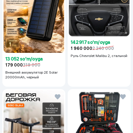
142 917 so'm/oyga
1 960 000
2 240 000
Руль Chevrolet Malibu 2, cтальной
13 052 so'm/oyga
179 000
319 000
Внешний аккумулятор 2E Solar
20000mAh, черный