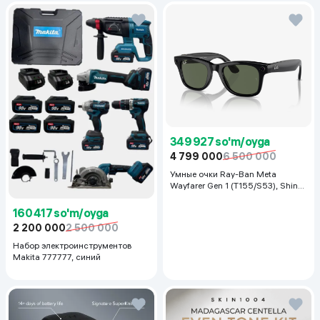
349 927 so'm/oyga
4 799 000
6 500 000
Умные очки Ray-Ban Meta
Wayfarer Gen 1 (T155/S53), Shiny
Black
160 417 so'm/oyga
2 200 000
2 500 000
Набор электроинструментов
Makita 777777, синий