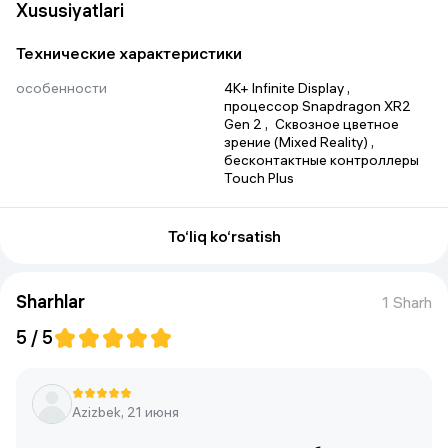
Xususiyatlari
Технические характеристики
особенности
4K+ Infinite Display
 , 
процессор Snapdragon XR2 
Gen 2
 , 
Сквозное цветное 
зрение (Mixed Reality)
 , 
бесконтактные контроллеры 
Touch Plus
Угол обзора
110° по горизонтали, 96° по 
вертикали
To‘liq ko‘rsatish
Диапазон регулировки фокуса
58 мм – 71 мм
Sharhlar
Тип
VR-очки
1 Sharh
5 / 5
Углы обзора
110°
Azizbek, 21 июня