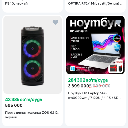
FS40, черный
OPTIRA R15x114(Lacetti/Gentra) 1
шт, серебряный
284 302 so'm/oyga
3 899 000
5 000 000
Ноутбук HP Laptop 14z-
em0002wm / 7120U / 4 ГБ / SDD
43 385 so'm/oyga
128 ГБ / 14", Luna Grey
595 000
Портативная колонка ZQS 6212,
чёрный