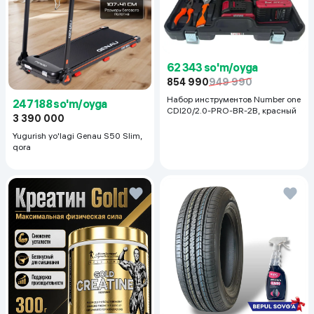
62 343 so'm/oyga
854 990
949 990
Набор инструментов Number one
247 188 so'm/oyga
CDI20/2.0-PRO-BR-2B, красный
3 390 000
Yugurish yo'lagi Genau S50 Slim,
qora