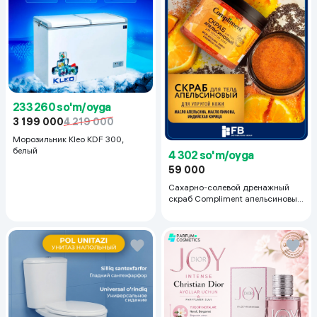
233 260 so'm/oyga
3 199 000
4 219 000
Морозильник Kleo KDF 300,
белый
4 302 so'm/oyga
59 000
Сахарно-солевой дренажный
скраб Compliment апельсиновый
для упругой кожи, 400 мл