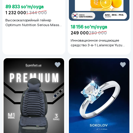
89 833 so'm/oyga
1 232 000
1 344 000
Высококалорийный гейнер
Optimum Nutrition Serious Mass,
18 156 so'm/oyga
Шоколад, 2.72 кг
249 000
280 000
Инновационное очищающее
средство 3-в-1 Lalarecipe Yuzu
Self Foaming 3in1 Peel Cleanser,
200 мл