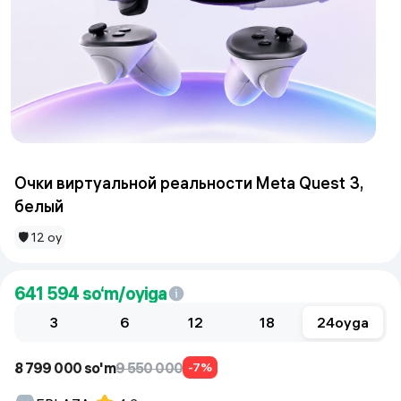
Очки виртуальной реальности Meta Quest 3,
белый
🛡 12 oy
641 594
so‘m/oyiga
3
6
12
18
24
oyga
8 799 000 so'm
9 550 000
-7%