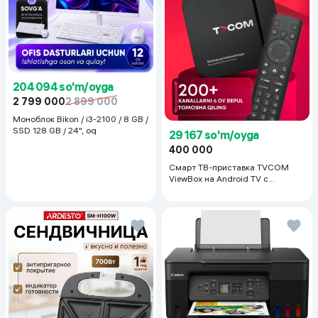
204 094 so'm/oyga
2 799 000
2 899 000
Моноблок Bikon / i3-2100 / 8 GB /
SSD 128 GB / 24", oq
29 167 so'm/oyga
400 000
Смарт ТВ-приставка TVCOM
ViewBox на Android TV с
голосовым управлением 2/16 ГБ,
черный