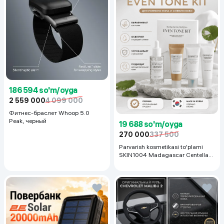
186 594 so'm/oyga
2 559 000
4 099 000
Фитнес-браслет Whoop 5.0
Peak, черный
19 688 so'm/oyga
270 000
337 500
Parvarish kosmetikasi to'plami
SKIN1004 Madagascar Centella
Even Tone Kit,