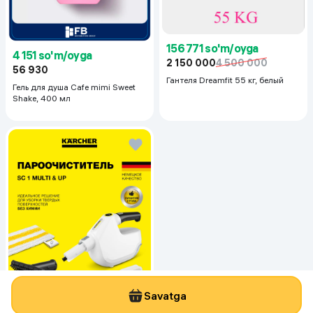
156 771 so'm/oyga
4 151 so'm/oyga
2 150 000
4 500 000
56 930
Гантеля Dreamfit 55 кг, белый
Гель для душа Cafe mimi Sweet
Shake, 400 мл
Savatga