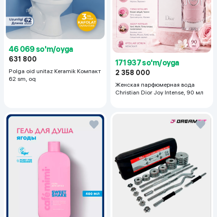
46 069 so'm/oyga
631 800
171 937 so'm/oyga
Polga oid unitaz Keramik Компакт
2 358 000
62 sm, oq
Женская парфюмерная вода
Christian Dior Joy Intense, 90 мл