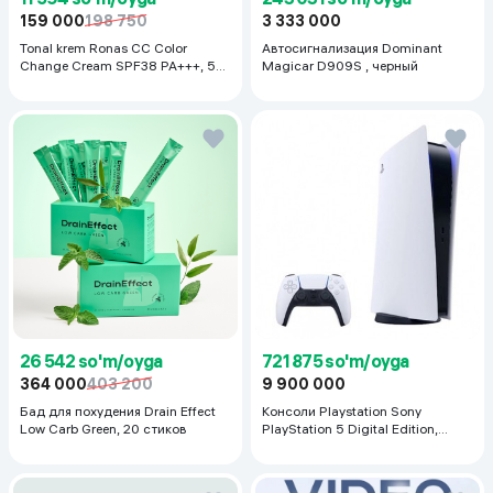
159 000
198 750
3 333 000
Tonal krem Ronas CC Color
Автосигнализация Dominant
Change Cream SPF38 PA+++, 50
Magicar D909S , черный
ml
26 542 so'm/oyga
721 875 so'm/oyga
364 000
403 200
9 900 000
Бад для похудения Drain Effect
Консоли Playstation Sony
Low Carb Green, 20 стиков
PlayStation 5 Digital Edition,
белый