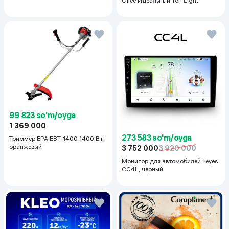
Ollee Идеальный тон Light
99 823 so'm/oyga
1 369 000
273 583 so'm/oyga
Триммер EPA EBT-1400 1400 Вт,
оранжевый
3 752 000
3 920 000
Монитор для автомобилей Teyes
CC4L, черный