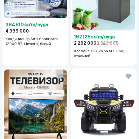
364 510 so'm/oyga
4 999 000
167 125 so'm/oyga
Кондиционер Artel Shahrisabz
2 292 000
3 323 000
12000 BTU Inverter, белый
Холодильник Volna KD-230F,
стальной