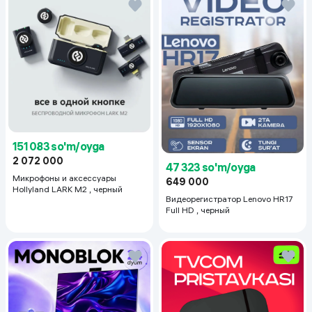
151 083 so'm/oyga
2 072 000
47 323 so'm/oyga
Микрофоны и аксессуары
649 000
Hollyland LARK M2 , черный
Видеорегистратор Lenovo HR17
Full HD , черный