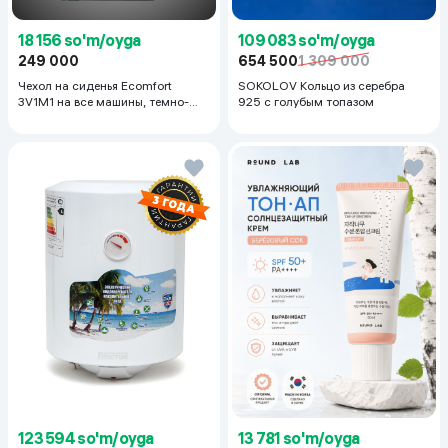
18 156 so'm/oyga
109 083 so'm/oyga
249 000
654 500
1 309 000
Чехол на сиденья Ecomfort
SOKOLOV Кольцо из серебра
3V1M1 на все машины, темно-
925 с голубым топазом
серый
123 594 so'm/oyga
13 781 so'm/oyga