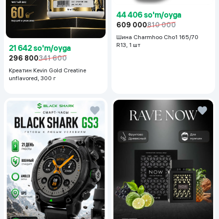
44 406 so'm/oyga
609 000
810 000
Шина Charmhoo Cho1 165/70
R13, 1 шт
21 642 so'm/oyga
296 800
341 600
Креатин Kevin Gold Creatine
unflavored, 300 г