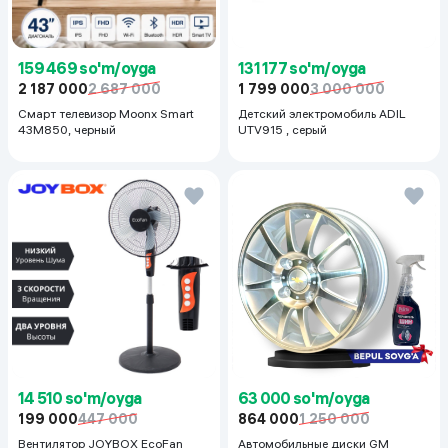
159 469 so'm/oyga
131 177 so'm/oyga
2 187 000
2 687 000
1 799 000
3 000 000
Смарт телевизор Moonx Smart
Детский электромобиль ADIL
43M850, черный
UTV915 , серый
14 510 so'm/oyga
63 000 so'm/oyga
199 000
447 000
864 000
1 250 000
Вентилятор JOYBOX EcoFan
Автомобильные диски GM