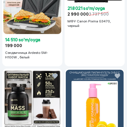
218 021 so'm/oyga
2 990 000
3 737 500
МФУ Canon Pixma G3470,
черный
14 510 so'm/oyga
199 000
Сэндвичница Ardesto SM-
H100W , белый