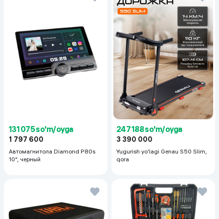
131 075 so'm/oyga
247 188 so'm/oyga
1 797 600
3 390 000
Автомагнитола Diamond P80s
Yugurish yo'lagi Genau S50 Slim,
10", черный
qora