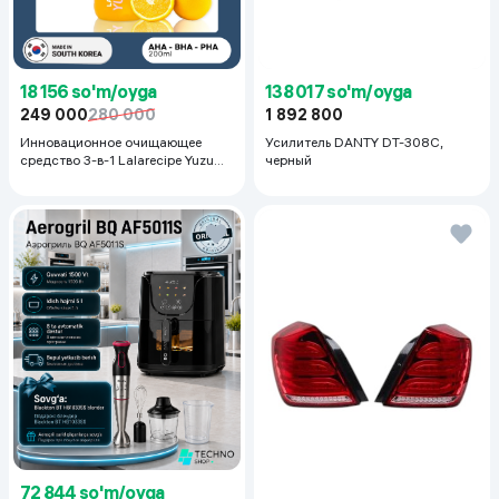
18 156 so'm/oyga
138 017 so'm/oyga
249 000
280 000
1 892 800
Инновационное очищающее
Усилитель DANTY DT-308C,
средство 3-в-1 Lalarecipe Yuzu
черный
Self Foaming 3in1 Peel Cleanser,
200 мл
72 844 so'm/oyga