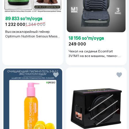
89 833 so'm/oyga
1 232 000
1 344 000
Высококалорийный гейнер
Optimum Nutrition Serious Mass,
18 156 so'm/oyga
Шоколад, 2.72 кг
249 000
Чехол на сиденья Ecomfort
3V1M1 на все машины, темно-
серый