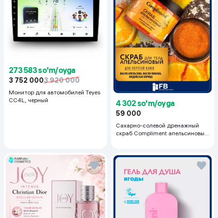
273 583 so'm/oyga
3 752 000
3 920 000
Монитор для автомобилей Teyes
CC4L, черный
4 302 so'm/oyga
59 000
Сахарно-солевой дренажный
скраб Compliment апельсиновый
для упругой кожи, 400 мл