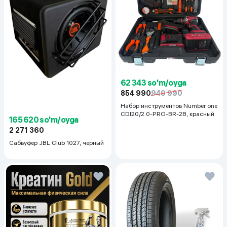
62 343 so'm/oyga
854 990
949 990
Набор инструментов Number one
CDI20/2.0-PRO-BR-2B, красный
165 620 so'm/oyga
2 271 360
Сабвуфер JBL Club 1027, черный