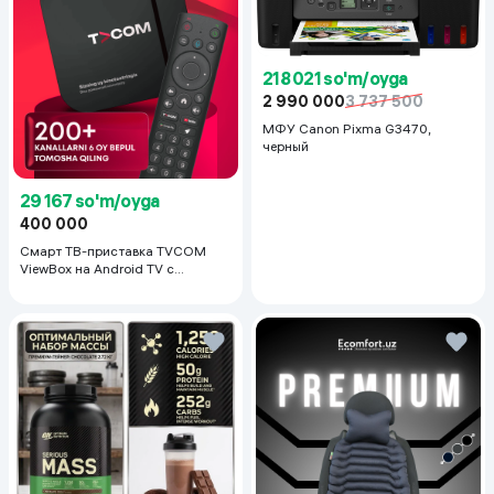
218 021 so'm/oyga
2 990 000
3 737 500
МФУ Canon Pixma G3470,
черный
29 167 so'm/oyga
400 000
Смарт ТВ-приставка TVCOM
ViewBox на Android TV с
голосовым управлением 2/16 ГБ,
черный