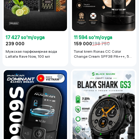
17 427 so'm/oyga
11 594 so'm/oyga
239 000
159 000
198 750
Мужская парфюмерная вода
Tonal krem Ronas CC Color
Lattafa Rave Now, 100 мл
Change Cream SPF38 PA+++, 50
ml