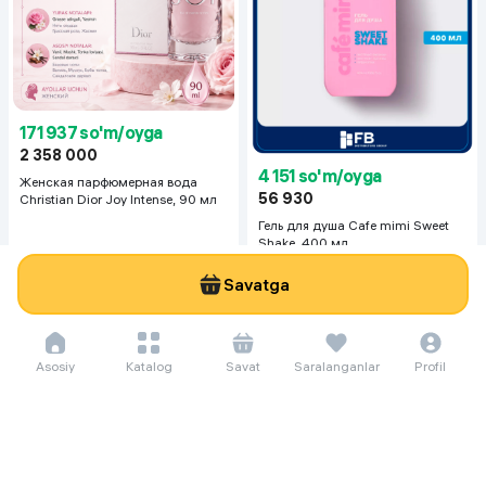
171 937 so'm/oyga
2 358 000
4 151 so'm/oyga
Женская парфюмерная вода
56 930
Christian Dior Joy Intense, 90 мл
Гель для душа Cafe mimi Sweet
Shake, 400 мл
Savatga
Asosiy
Katalog
Savat
Saralanganlar
Profil