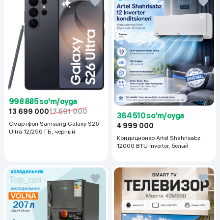
998 885 so'm/oyga
13 699 000
17 591 000
364 510 so'm/oyga
Смартфон Samsung Galaxy S26
4 999 000
Ultra 12/256 ГБ, черный
Кондиционер Artel Shahrisabz
12000 BTU Inverter, белый