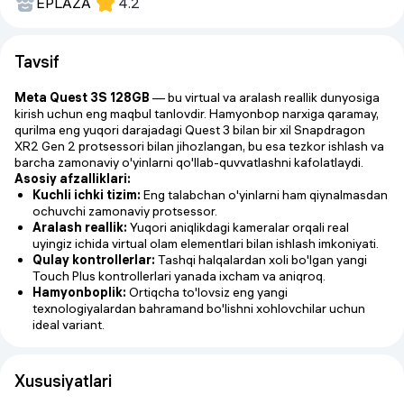
EPLAZA
4.2
Tavsif
Meta Quest 3S 128GB
— bu virtual va aralash reallik dunyosiga
kirish uchun eng maqbul tanlovdir. Hamyonbop narxiga qaramay,
qurilma eng yuqori darajadagi Quest 3 bilan bir xil Snapdragon
XR2 Gen 2 protsessori bilan jihozlangan, bu esa tezkor ishlash va
barcha zamonaviy o'yinlarni qo'llab-quvvatlashni kafolatlaydi.
Asosiy afzalliklari:
Kuchli ichki tizim:
Eng talabchan o'yinlarni ham qiynalmasdan
ochuvchi zamonaviy protsessor.
Aralash reallik:
Yuqori aniqlikdagi kameralar orqali real
uyingiz ichida virtual olam elementlari bilan ishlash imkoniyati.
Qulay kontrollerlar:
Tashqi halqalardan xoli bo'lgan yangi
Touch Plus kontrollerlari yanada ixcham va aniqroq.
Hamyonboplik:
Ortiqcha to'lovsiz eng yangi
texnologiyalardan bahramand bo'lishni xohlovchilar uchun
ideal variant.
Xususiyatlari