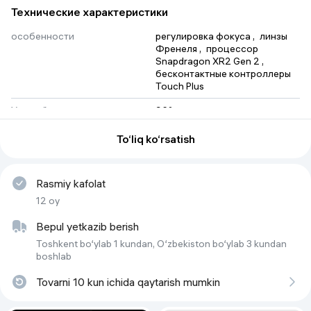
Технические характеристики
особенности
регулировка фокуса
 , 
линзы 
Френеля
 , 
процессор 
Snapdragon XR2 Gen 2
 , 
бесконтактные контроллеры 
Touch Plus
Углы обзора
96°
Диапазон регулировки фокуса
58 мм - 68 мм
To‘liq ko‘rsatish
Угол обзора
96° по горизонтали, 90° по 
вертикали
Rasmiy kafolat
Тип
VR-очки
12 oy
Bepul yetkazib berish
Toshkent bo‘ylab 1 kundan, O‘zbekiston bo‘ylab 3 kundan
boshlab
Tovarni 10 kun ichida qaytarish mumkin