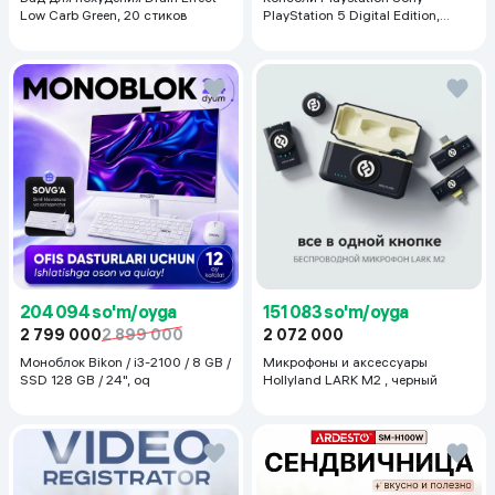
Low Carb Green, 20 стиков
PlayStation 5 Digital Edition,
белый
204 094 so'm/oyga
151 083 so'm/oyga
2 799 000
2 899 000
2 072 000
Моноблок Bikon / i3-2100 / 8 GB /
Микрофоны и аксессуары
SSD 128 GB / 24", oq
Hollyland LARK M2 , черный