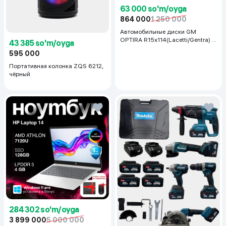
63 000 so'm/oyga
864 000
1 250 000
Автомобильные диски GM
OPTIRA R15x114(Lacetti/Gentra) 1
43 385 so'm/oyga
шт, серебряный
595 000
Портативная колонка ZQS 6212,
чёрный
284 302 so'm/oyga
3 899 000
5 000 000