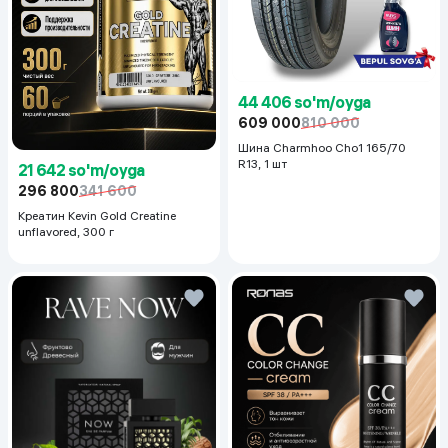
44 406 so'm/oyga
609 000
810 000
Шина Charmhoo Cho1 165/70
R13, 1 шт
21 642 so'm/oyga
296 800
341 600
Креатин Kevin Gold Creatine
unflavored, 300 г