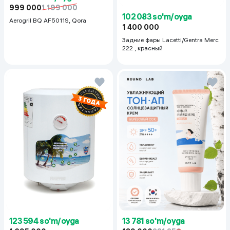
999 000
1 199 000
102 083 so'm/oyga
Aerogril BQ AF5011S, Qora
1 400 000
Задние фары Lacetti/Gentra Merc
222 , красный
123 594 so'm/oyga
13 781 so'm/oyga