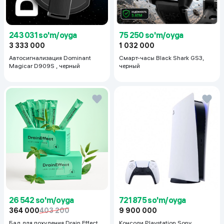
243 031 so'm/oyga
75 250 so'm/oyga
3 333 000
1 032 000
Автосигнализация Dominant
Смарт-часы Black Shark GS3,
Magicar D909S , черный
черный
26 542 so'm/oyga
721 875 so'm/oyga
364 000
403 200
9 900 000
Бад для похудения Drain Effect
Консоли Playstation Sony