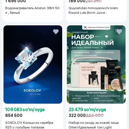
1 695 000
189 000
281 250
Водонагреватель Ariston ЭВН 50
Quyoshdan himoyalovchi krem
л , белый
Round Lab Birch Juice
Moisturizing Sunscreen SPF
50+PA++++, 50 ml
23 479 so'm/oyga
109 083 so'm/oyga
322 000
460 000
654 500
Набор по уходу за кожей лица
SOKOLOV Кольцо из серебра
Ollee Идеальный тон Light
925 с голубым топазом