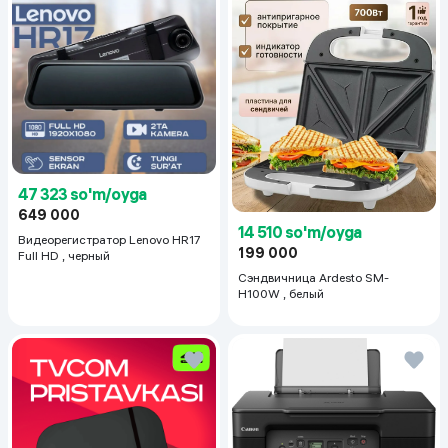
47 323 so'm/oyga
649 000
14 510 so'm/oyga
Видеорегистратор Lenovo HR17
199 000
Full HD , черный
Сэндвичница Ardesto SM-
H100W , белый