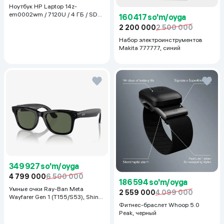
Ноутбук HP Laptop 14z-
em0002wm / 7120U / 4 ГБ / SDD
160 417 so'm/oyga
128 ГБ / 14", Luna Grey
2 200 000
2 500 000
Набор электроинструментов
Makita 777777, синий
349 927 so'm/oyga
4 799 000
6 500 000
186 594 so'm/oyga
Умные очки Ray-Ban Meta
2 559 000
4 099 000
Wayfarer Gen 1 (T155/S53), Shiny
Black
Фитнес-браслет Whoop 5.0
Peak, черный