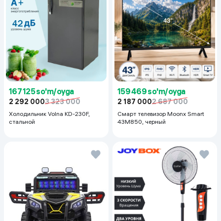
167 125 so'm/oyga
159 469 so'm/oyga
2 292 000
3 323 000
2 187 000
2 687 000
Холодильник Volna KD-230F,
Смарт телевизор Moonx Smart
стальной
43M850, черный