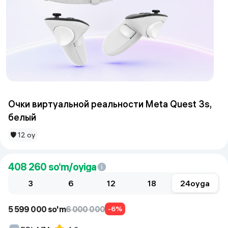
Очки виртуальной реальности Meta Quest 3s,
белый
🛡 12 oy
408 260
so‘m/oyiga
3
6
12
18
24
oyga
5 599 000 so'm
6 000 000
-6%