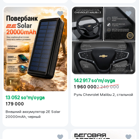
142 917 so'm/oyga
1 960 000
2 240 000
Руль Chevrolet Malibu 2, cтальной
13 052 so'm/oyga
179 000
Внешний аккумулятор 2E Solar
20000mAh, черный