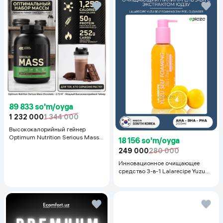
89 833 so'm/oyga
1 232 000
1 344 000
Высококалорийный гейнер
Optimum Nutrition Serious Mass,
18 156 so'm/oyga
Шоколад, 2.72 кг
249 000
280 000
Инновационное очищающее
средство 3-в-1 Lalarecipe Yuzu
Self Foaming 3in1 Peel Cleanser,
200 мл