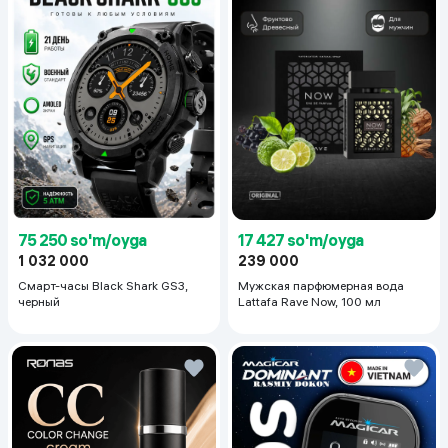
75 250 so'm/oyga
17 427 so'm/oyga
1 032 000
239 000
Смарт-часы Black Shark GS3,
Мужская парфюмерная вода
черный
Lattafa Rave Now, 100 мл