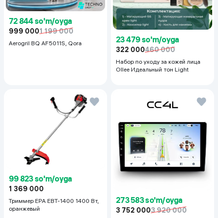
72 844 so'm/oyga
999 000
1 199 000
23 479 so'm/oyga
Aerogril BQ AF5011S, Qora
322 000
460 000
Набор по уходу за кожей лица
Ollee Идеальный тон Light
99 823 so'm/oyga
1 369 000
273 583 so'm/oyga
Триммер EPA EBT-1400 1400 Вт,
оранжевый
3 752 000
3 920 000