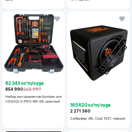
62 343 so'm/oyga
854 990
949 990
Набор инструментов Number one
CDI20/2.0-PRO-BR-2B, красный
165 620 so'm/oyga
2 271 360
Сабвуфер JBL Club 1027, черный