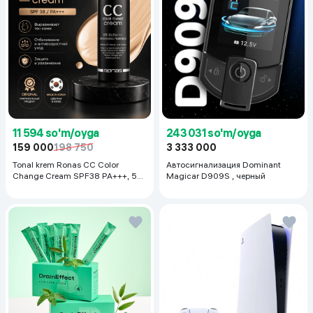
11 594 so'm/oyga
243 031 so'm/oyga
159 000
198 750
3 333 000
Tonal krem Ronas CC Color
Автосигнализация Dominant
Change Cream SPF38 PA+++, 50
Magicar D909S , черный
ml