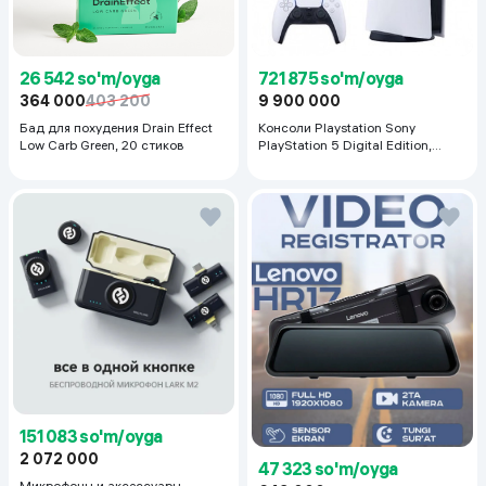
26 542 so'm/oyga
721 875 so'm/oyga
364 000
403 200
9 900 000
Бад для похудения Drain Effect
Консоли Playstation Sony
Low Carb Green, 20 стиков
PlayStation 5 Digital Edition,
белый
151 083 so'm/oyga
2 072 000
47 323 so'm/oyga
Микрофоны и аксессуары