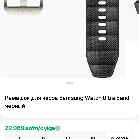
Ремешок для часов Samsung Watch Ultra Band,
черный
22 969
so‘m/oyiga
3
6
12
18
24
oyga