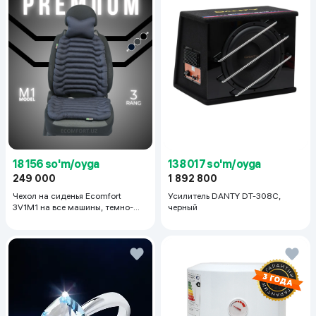
18 156 so'm/oyga
138 017 so'm/oyga
249 000
1 892 800
Чехол на сиденья Ecomfort
Усилитель DANTY DT-308C,
3V1M1 на все машины, темно-
черный
серый