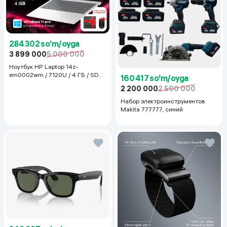
284 302 so'm/oyga
3 899 000
5 000 000
Ноутбук HP Laptop 14z-
em0002wm / 7120U / 4 ГБ / SDD
160 417 so'm/oyga
128 ГБ / 14", Luna Grey
2 200 000
2 500 000
Набор электроинструментов
Makita 777777, синий