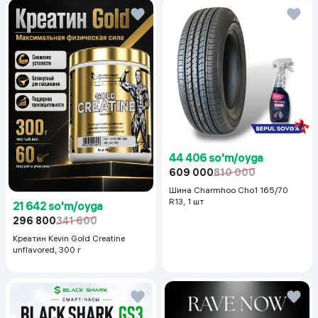
44 406 so'm/oyga
609 000
810 000
Шина Charmhoo Cho1 165/70
R13, 1 шт
21 642 so'm/oyga
296 800
341 600
Креатин Kevin Gold Creatine
unflavored, 300 г