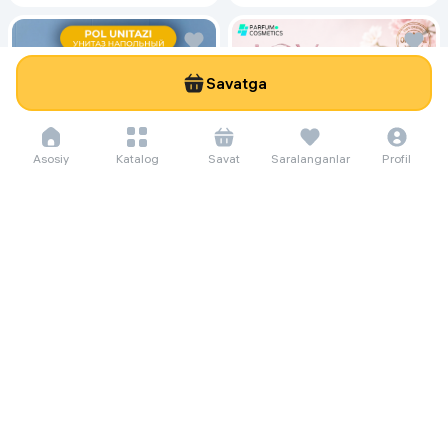
Savatga
Asosiy
Katalog
Savat
Saralanganlar
Profil
46 069 so'm/oyga
631 800
171 937 so'm/oyga
Polga oid unitaz Keramik Компакт
2 358 000
62 sm, oq
Женская парфюмерная вода
Christian Dior Joy Intense, 90 мл