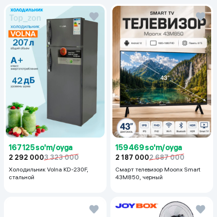
167 125 so'm/oyga
159 469 so'm/oyga
2 292 000
3 323 000
2 187 000
2 687 000
Холодильник Volna KD-230F,
Смарт телевизор Moonx Smart
стальной
43M850, черный