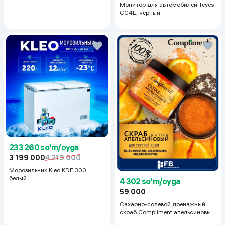
Монитор для автомобилей Teyes
CC4L, черный
233 260 so'm/oyga
3 199 000
4 219 000
Морозильник Kleo KDF 300,
белый
4 302 so'm/oyga
59 000
Сахарно-солевой дренажный
скраб Compliment апельсиновый
для упругой кожи, 400 мл