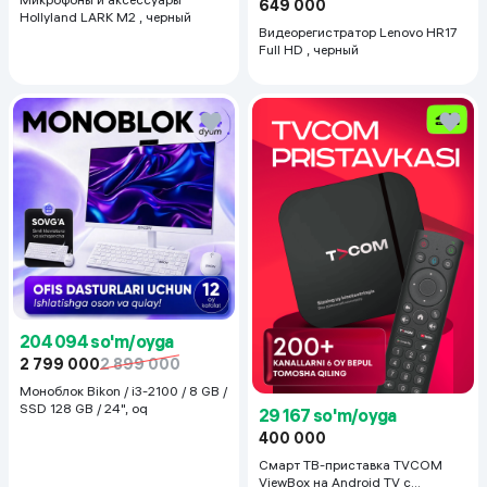
649 000
Hollyland LARK M2 , черный
Видеорегистратор Lenovo HR17
Full HD , черный
204 094 so'm/oyga
2 799 000
2 899 000
Моноблок Bikon / i3-2100 / 8 GB /
SSD 128 GB / 24", oq
29 167 so'm/oyga
400 000
Смарт ТВ-приставка TVCOM
ViewBox на Android TV с