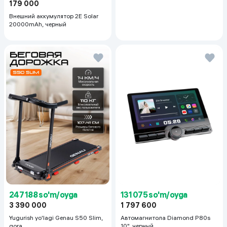
179 000
Внешний аккумулятор 2E Solar
20000mAh, черный
247 188 so'm/oyga
131 075 so'm/oyga
3 390 000
1 797 600
Yugurish yo'lagi Genau S50 Slim,
Автомагнитола Diamond P80s
qora
10", черный