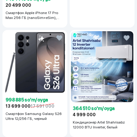
20 499 000
Смартфон Apple iPhone 17 Pro
Max 256 ГБ (nanoSim+eSim),
Silver
998 885 so'm/oyga
13 699 000
17 591 000
364 510 so'm/oyga
Смартфон Samsung Galaxy S26
4 999 000
Ultra 12/256 ГБ, черный
Кондиционер Artel Shahrisabz
12000 BTU Inverter, белый