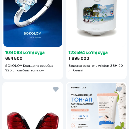
123 594 so'm/oyga
109 083 so'm/oyga
1 695 000
654 500
Водонагреватель Ariston ЭВН 50
SOKOLOV Кольцо из серебра
л , белый
925 с голубым топазом