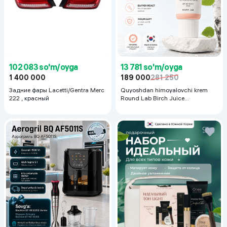
102 083 so'm/oyga
13 781 so'm/oyga
1 400 000
189 000
281 250
Задние фары Lacetti/Gentra Merc
Quyoshdan himoyalovchi krem
222 , красный
Round Lab Birch Juice
Moisturizing Sunscreen SPF
50+PA++++, 50 ml