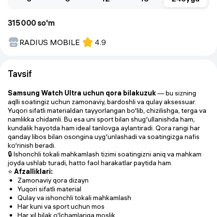
315 000 so'm
RADIUS MOBILE
4.9
Tavsif
Samsung Watch Ultra uchun qora bilakuzuk
— bu sizning
aqlli soatingiz uchun zamonaviy, bardoshli va qulay aksessuar.
Yuqori sifatli materialdan tayyorlangan bo‘lib, chizilishga, terga va
namlikka chidamli. Bu esa uni sport bilan shug‘ullanishda ham,
kundalik hayotda ham ideal tanlovga aylantiradi. Qora rangi har
qanday libos bilan osongina uyg‘unlashadi va soatingizga nafis
ko‘rinish beradi.
🔒 Ishonchli tokali mahkamlash tizimi soatingizni aniq va mahkam
joyda ushlab turadi, hatto faol harakatlar paytida ham.
⭐
Afzalliklari:
Zamonaviy qora dizayn
Yuqori sifatli material
Qulay va ishonchli tokali mahkamlash
Har kuni va sport uchun mos
Har xil bilak o‘lchamlariga moslik