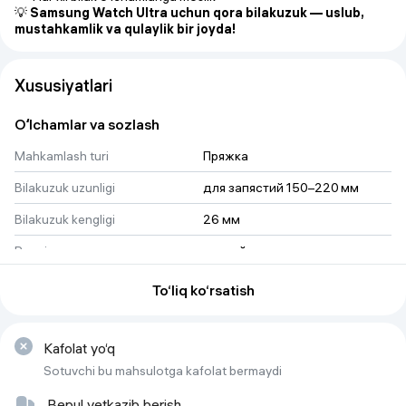
💡
Samsung Watch Ultra uchun qora bilakuzuk — uslub,
mustahkamlik va qulaylik bir joyda!
Xususiyatlari
Oʻlchamlar va sozlash
Mahkamlash turi
Пряжка
Bilakuzuk uzunligi
для запястий 150–220 мм
Bilakuzuk kengligi
26 мм
Rangi
черный
Asosiy xususiyatlar
To‘liq ko‘rsatish
Bilakuzuk turi
Klassik
Moslik
Samsung Galaxy Watch Ultra
Kafolat yo‘q
Sotuvchi bu mahsulotga kafolat bermaydi
Bilakuzuk materiali
Высококачественный силикон
Bepul yetkazib berish