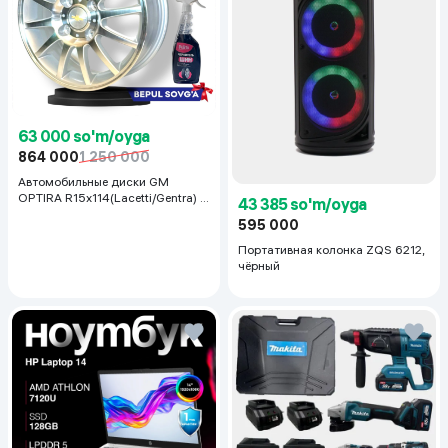
63 000 so'm/oyga
864 000
1 250 000
Автомобильные диски GM
OPTIRA R15x114(Lacetti/Gentra) 1
43 385 so'm/oyga
шт, серебряный
595 000
Портативная колонка ZQS 6212,
чёрный