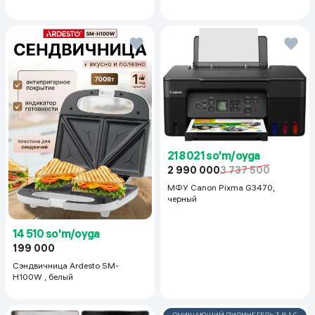
голосовым управлением 2/16 ГБ,
черный
218 021 so'm/oyga
2 990 000
3 737 500
МФУ Canon Pixma G3470,
черный
14 510 so'm/oyga
199 000
Сэндвичница Ardesto SM-
H100W , белый