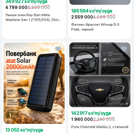
349 927 so'm/oyga
4 799 000
6 500 000
186 594 so'm/oyga
Умные очки Ray-Ban Meta
2 559 000
4 099 000
Wayfarer Gen 1 (T155/S53), Shiny
Black
Фитнес-браслет Whoop 5.0
Peak, черный
142 917 so'm/oyga
1 960 000
2 240 000
Руль Chevrolet Malibu 2, cтальной
13 052 so'm/oyga