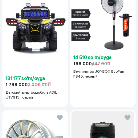
14 510 so'm/oyga
199 000
447 000
Вентилятор JOYBOX EcoFan
FS40, черный
131 177 so'm/oyga
1 799 000
3 000 000
Детский электромобиль ADIL
UTV915 , серый