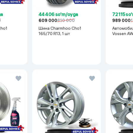
ga
44 406 so'm/oyga
72 115 so
0
609 000
810 000
989 000
Cho1
Шина Charmhoo Cho1
Автомоби
165/70 R13, 1 шт
Vossen AW023 R15x114
(Lacetti, G
черный