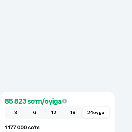
85 823
so‘m/oyiga
3
6
12
18
24
oyga
1 177 000 so'm