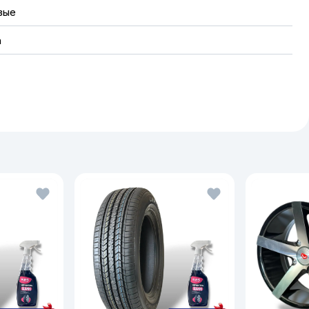
вые
a
илей применялось современное
тижения в их разработке. Поэтому
андартам, обладая при этом