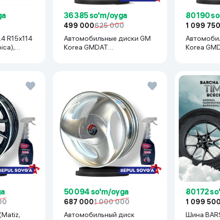
ga
36 385 so'm/oyga
80 190 s
499 000
625 000
1 099 75
Автомобильные диски GM
Автомоби
ica),
Korea GMDAT
Korea GMD
R16x105(Tracer1, Tracer2) 1
Cobalt, Spa
шт, серебряный
серебрян
ga
50 094 so'm/oyga
80 172 s
00
687 000
1 000 000
1 099 50
Автомобильный диск
Шина BAR