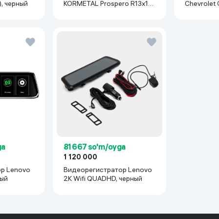
), черный
KORMETAL Prospero R13x114
Chevrolet
(Matiz, Damas, Labo, Tiko) 1
R14 94H, 
шт, серебристый
ga
81 667 so'm/oyga
1 120 000
р Lenovo
Видеорегистратор Lenovo
 чёрный
2K Wifi QUADHD, черный