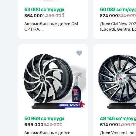
63 000 so'm/oyga
60 083 so'm/oy
864 000
1 250 000
824 000
874 000
Автомобильные диски GM
Диск GM New 2024 R15x114
OPTIRA
(Lacetti, Gentra, Ep
R15x114(Lacetti/Gentra) 1 шт,
серебристый
серебряный
50 969 so'm/oyga
49 146 so'm/oy
699 000
900 000
674 000
1 000 0
Автомобильные диски
Диск Vossen Line (Matiz,