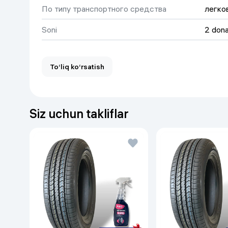
По типу транспортного средства
легко
Соответствие цены и качества
Soni
2 don
При производстве шин для легковых автомоб
оборудование и последние инновационные дос
созданные модели отвечают всем мировым ст
To‘liq ko‘rsatish
приемлемой ценой.
Siz uchun takliflar