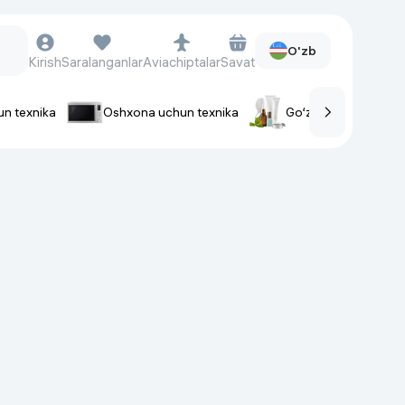
O'zb
Kirish
Saralanganlar
Aviachiptalar
Savat
un texnika
Oshxona uchun texnika
Go‘zallik va parvaris
rlar
Soat va aksessuarlar
Aqlli-soatlar
Qo'l soatlari
Aqlli uzuklar
Fitnes-brasletlar
Soat kamarlari
Foto apparatlari va Video-
kameralar
Fotoapparatlari