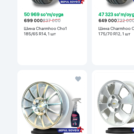
50 969 so'm/oyga
47 323 so'm/oy
699 000
837 000
649 000
722 00
Шина Charmhoo Cho1
Шина Charmhoo 
185/65 R14, 1 шт
175/70 R12, 1 шт