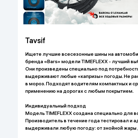
Go‘zallik va parvarish
Virtual haqiqat
Aqlli ko‘zoynak
Aqlli uy
O'yin uchun texnika
Tavsif
Sport tovarlari
Ищете лучшие всесезонные шины на автомобил
бренда «Bars» модели TIMEFLEXX - лучший вы
Avtotovarlar
Они произведены специально под потребности
выдерживают любые «капризы» погоды. Не ра
Bolalar buyumlari
в мороз. Подходят водителям компактных и с
применению на дорогах с любым покрытием.
Qurilish va ta'mirlash
Индивидуальный подход
Модель TIMEFLEXX создана специально для в
Zargarlik mahsulotlari
Производитель в течение года тестировал и а
выдерживали любую погоду: от знойной жары 
Uy uchun tovarlar