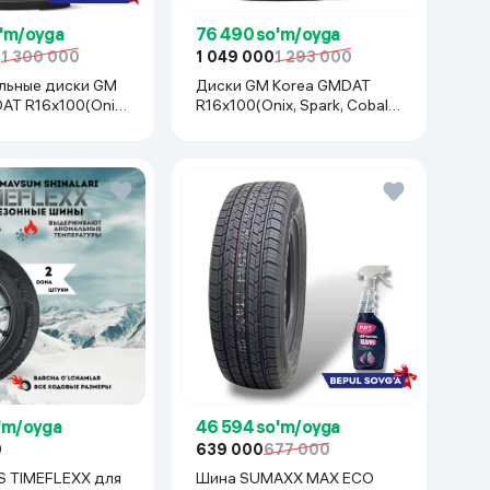
o'm/oyga
76 490 so'm/oyga
0
1 300 000
1 049 000
1 293 000
льные диски GM
Диски GM Korea GMDAT
AT R16x100(Onix.
R16x100(Onix, Spark, Cobalt,
rk, Nexia R3) 1 шт,
Nexia R3, Nexia1/2), 1 шт
ый
o'm/oyga
46 594 so'm/oyga
0
639 000
677 000
S TIMEFLEXX для
Шина SUMAXX MAX ECO