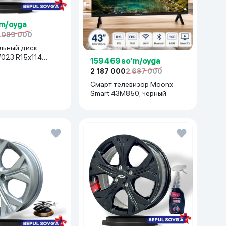
'm/oyga
1 089 000
льный диск
159 469 so'm/oyga
entra, Epica) 1 шт,
2 187 000
2 687 000
Смарт телевизор Moonx
Smart 43M850, черный