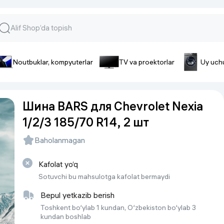
Noutbuklar, kompyuterlar
TV va proektorlar
Uy uch
lar va gadjetlar
 va telefonlar
Smartfonlar uchun aksessua
Шина BARS для Chevrolet Nexia
lar
Smartfonlar uchun g’ilof
1/2/3 185/70 R14, 2 шт
nlar
iPhone uchun g’ilof
nlar
Quvvatlagich qurilmalar
Baholanmagan
ar
Plenkalar va steklo
nlar
Kafolat yo‘q
Tegishli tovarlar
fonlar
Sotuvchi bu mahsulotga kafolat bermaydi
Batareyalar va akkumulyatorlar
Bepul yetkazib berish
Kabellar
Toshkent bo‘ylab 1 kundan, O‘zbekiston bo‘ylab 3
kundan boshlab
Portativ batareyalar