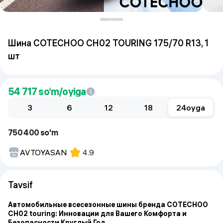
Шина COTECHOO CH02 TOURING 175/70 R13, 1
шт
54 717
so‘m/oyiga
3
6
12
18
24
oyga
750 400 so'm
AVTOYASAN
4.9
Tavsif
Автомобильные всесезонные шины бренда COTECHOO
CH02 touring: Инновации для Вашего Комфорта и
Безопасности Круглый Год