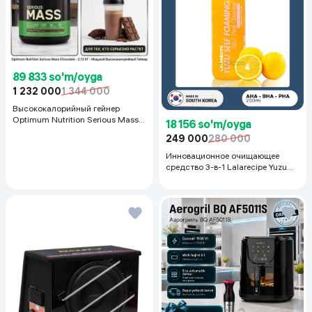
89 833 so'm/oyga
1 232 000
1 344 000
Высококалорийный гейнер
Optimum Nutrition Serious Mass,
18 156 so'm/oyga
Шоколад, 2.72 кг
249 000
280 000
Инновационное очищающее
средство 3-в-1 Lalarecipe Yuzu
Self Foaming 3in1 Peel Cleanser,
200 мл