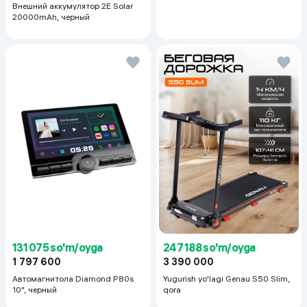
Внешний аккумулятор 2E Solar
20000mAh, черный
131 075 so'm/oyga
247 188 so'm/oyga
1 797 600
3 390 000
Автомагнитола Diamond P80s
Yugurish yo'lagi Genau S50 Slim,
10", черный
qora