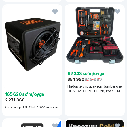
62 343 so'm/oyga
854 990
949 990
Набор инструментов Number one
CDI20/2.0-PRO-BR-2B, красный
165 620 so'm/oyga
2 271 360
Сабвуфер JBL Club 1027, черный