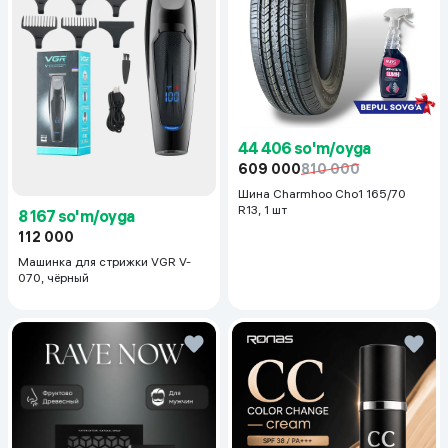
44 406 so'm/oyga
609 000
810 000
Шина Charmhoo Cho1 165/70
R13, 1 шт
8 167 so'm/oyga
112 000
Машинка для стрижки VGR V-
070, чёрный