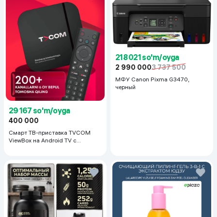
218 021 so'm/oyga
2 990 000
3 737 500
МФУ Canon Pixma G3470,
черный
29 167 so'm/oyga
400 000
Смарт ТВ-приставка TVCOM
ViewBox на Android TV с
голосовым управлением 2/16 ГБ,
черный