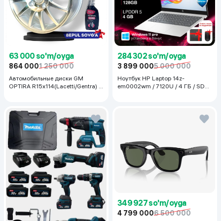
63 000 so'm/oyga
284 302 so'm/oyga
864 000
1 250 000
3 899 000
5 000 000
Автомобильные диски GM
Ноутбук HP Laptop 14z-
OPTIRA R15x114(Lacetti/Gentra) 1
em0002wm / 7120U / 4 ГБ / SDD
шт, серебряный
128 ГБ / 14", Luna Grey
349 927 so'm/oyga
4 799 000
6 500 000