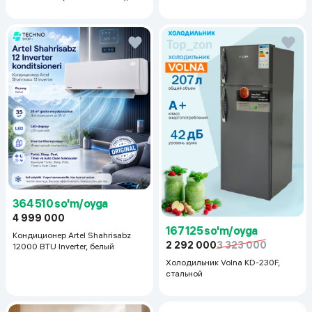
Silver
364 510 so'm/oyga
4 999 000
167 125 so'm/oyga
Кондиционер Artel Shahrisabz
2 292 000
3 323 000
12000 BTU Inverter, белый
Холодильник Volna KD-230F,
стальной