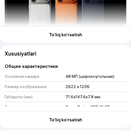
To‘liq ko‘rsatish
Xususiyatlari
Общие характеристики
Основная камера
48 МП (широкоугольная)
Размер изображения
2622 x 1206
Габариты (мм)
71.6x147.6x7.8 мм
Тип экрана
Super Retina XDR OLED
Тип SIM-карты
(eSIM + eSIM)
To‘liq ko‘rsatish
Диагональ экрана
6.3"