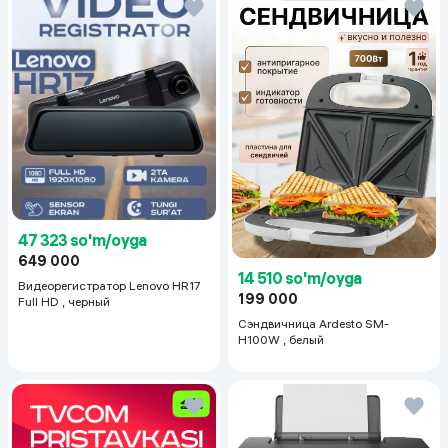
47 323 so'm/oyga
649 000
14 510 so'm/oyga
Видеорегистратор Lenovo HR17
199 000
Full HD , черный
Сэндвичница Ardesto SM-
H100W , белый