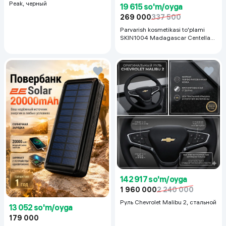
Peak, черный
19 615 so'm/oyga
269 000
337 500
Parvarish kosmetikasi to'plami
SKIN1004 Madagascar Centella
Even Tone Kit,
142 917 so'm/oyga
1 960 000
2 240 000
Руль Chevrolet Malibu 2, cтальной
13 052 so'm/oyga
179 000