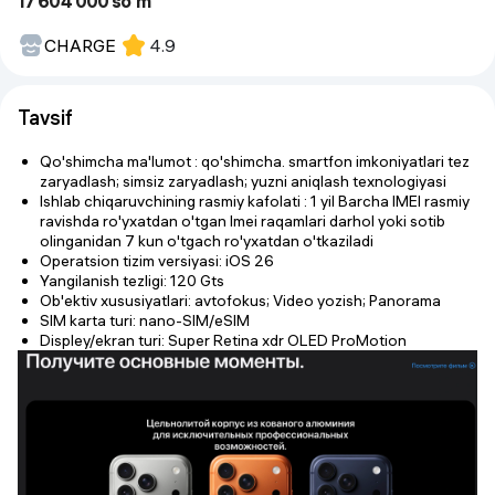
17 604 000 so'm
CHARGE
4.9
Tavsif
Qo'shimcha ma'lumot : qo'shimcha. smartfon imkoniyatlari tez
zaryadlash; simsiz zaryadlash; yuzni aniqlash texnologiyasi
Ishlab chiqaruvchining rasmiy kafolati : 1 yil Barcha IMEI rasmiy
ravishda ro'yxatdan o'tgan Imei raqamlari darhol yoki sotib
olinganidan 7 kun o'tgach ro'yxatdan o'tkaziladi
Operatsion tizim versiyasi: iOS 26
Yangilanish tezligi: 120 Gts
Ob'ektiv xususiyatlari: avtofokus; Video yozish; Panorama
SIM karta turi: nano-SIM/eSIM
Displey/ekran turi: Super Retina xdr OLED ProMotion