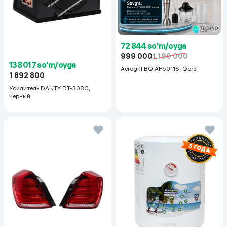
72 844 so'm/oyga
999 000
1 199 000
138 017 so'm/oyga
Aerogril BQ AF5011S, Qora
1 892 800
Усилитель DANTY DT-308C,
черный