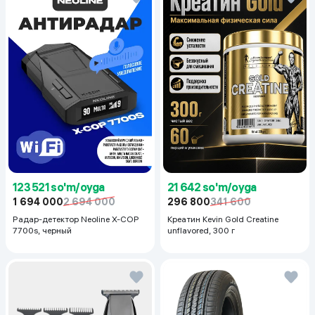
123 521 so'm/oyga
21 642 so'm/oyga
1 694 000
2 694 000
296 800
341 600
Радар-детектор Neoline X-COP
Креатин Kevin Gold Creatine
7700s, черный
unflavored, 300 г