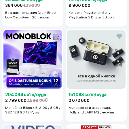
364 000
403 200
9 900 000
Бад для похудения Drain Effect
Консоли Playstation Sony
Low Carb Green, 20 стиков
PlayStation 5 Digital Edition,
белый
204 094 so'm/oyga
151 083 so'm/oyga
2 799 000
2 899 000
2 072 000
Моноблок Bikon / i3-2100 / 8 GB /
Микрофоны и аксессуары
SSD 128 GB / 24", oq
Hollyland LARK M2 , черный