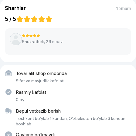
Вес
194г
Sharhlar
1 Sharh
Датчик глубины
bor
5 / 5
Процессор
A19 Pro
Беспроводные интерфейсы
Wi-Fi 6  Bluetooth 5.3  NFC 
Shuxratbek, 29 июля
(Apple Pay)
Количество SIM-карт
2
Количество ядер процессора
8
Tovar alif shop omborida
Количество основных
3
Sifat va mavjudlik kafolati
(тыловых) камер
Rasmiy kafolat
Объем встроенной памяти
256 ГБ
0 oy
Тип разъема для зарядки
type c to type c
Bepul yetkazib berish
Геопозиционирование
GPS
Toshkent bo‘ylab 1 kundan, O‘zbekiston bo‘ylab 3 kundan
boshlab
Стандарт связи
5G
Qaytarib bo'lmaydi
Фронтальная камера
12 МП