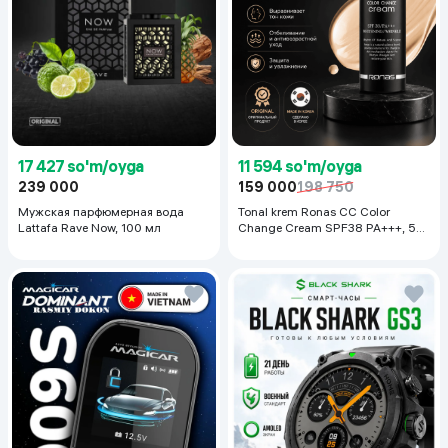
17 427 so'm/oyga
11 594 so'm/oyga
239 000
159 000
198 750
Мужская парфюмерная вода
Tonal krem Ronas CC Color
Lattafa Rave Now, 100 мл
Change Cream SPF38 PA+++, 50
ml