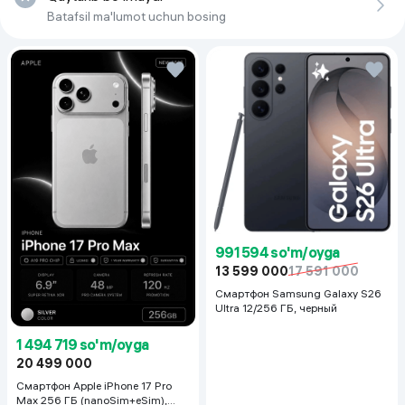
Batafsil ma'lumot uchun bosing
Тип аккумулятора
Li-Ion
Частота обновления экрана
120 Гц
Версия ОС на начало продаж
iOS 26
Rang
Silver
991 594 so'm/oyga
13 599 000
17 591 000
Смартфон Samsung Galaxy S26
Ultra 12/256 ГБ, черный
1 494 719 so'm/oyga
20 499 000
Смартфон Apple iPhone 17 Pro
Max 256 ГБ (nanoSim+eSim),