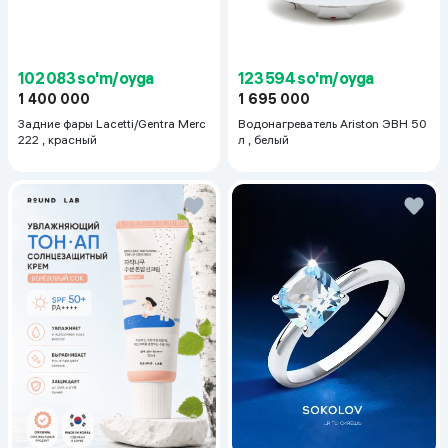
123 594 so'm/oyga
102 083 so'm/oyga
1 695 000
1 400 000
Водонагреватель Ariston ЭВН 50
Задние фары Lacetti/Gentra Merc
л , белый
222 , красный