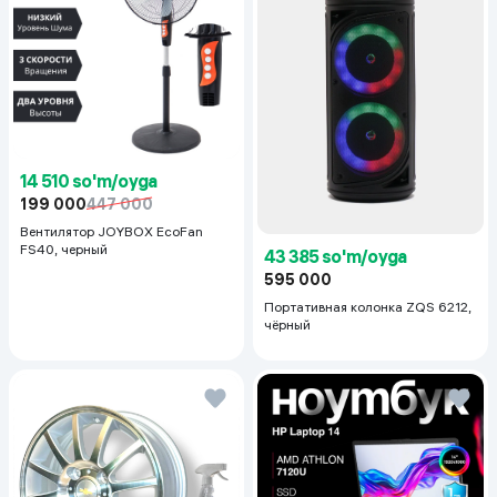
14 510 so'm/oyga
199 000
447 000
Вентилятор JOYBOX EcoFan
FS40, черный
43 385 so'm/oyga
595 000
Портативная колонка ZQS 6212,
чёрный