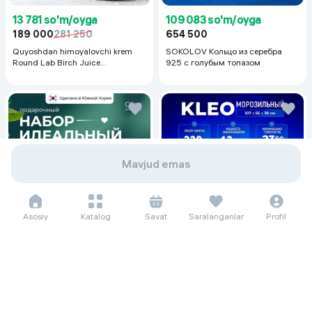
13 781 so'm/oyga
109 083 so'm/oyga
189 000
281 250
654 500
Quyoshdan himoyalovchi krem
SOKOLOV Кольцо из серебра
Round Lab Birch Juice
925 с голубым топазом
Moisturizing Sunscreen SPF
50+PA++++, 50 ml
Mavjud emas
Asosiy
Katalog
Savat
Saralanganlar
Profil
233 260 so'm/oyga
3 199 000
4 219 000
Морозильник Kleo KDF 300,
белый
23 479 so'm/oyga
322 000
460 000