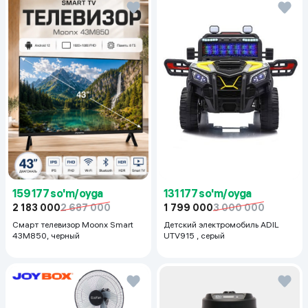
159 177 so'm/oyga
131 177 so'm/oyga
2 183 000
2 687 000
1 799 000
3 000 000
Смарт телевизор Moonx Smart
Детский электромобиль ADIL
43M850, черный
UTV915 , серый