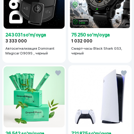
243 031 so'm/oyga
75 250 so'm/oyga
3 333 000
1 032 000
Автосигнализация Dominant
Смарт-часы Black Shark GS3,
Magicar D909S , черный
черный
26 542 so'm/oyga
721 875 so'm/oyga