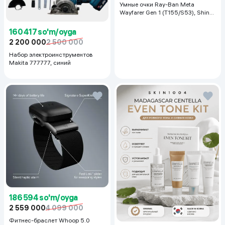
Умные очки Ray-Ban Meta
Wayfarer Gen 1 (T155/S53), Shiny
Black
160 417 so'm/oyga
2 200 000
2 500 000
Набор электроинструментов
Makita 777777, синий
186 594 so'm/oyga
2 559 000
4 099 000
Фитнес-браслет Whoop 5.0