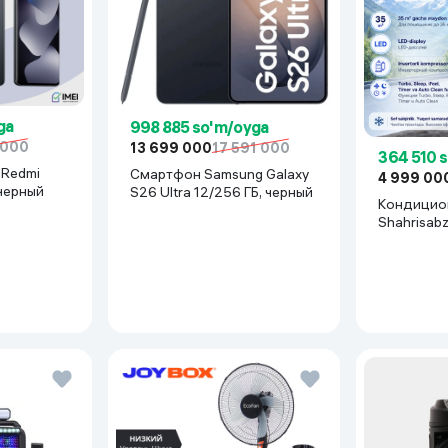
ga
998 885 so'm/oyga
 000
13 699 000
17 591 000
364 510 
Смартфон Samsung Galaxy
4 999 00
 черный
S26 Ultra 12/256 ГБ, черный
Кондицион
Shahrisab
Inverter, 