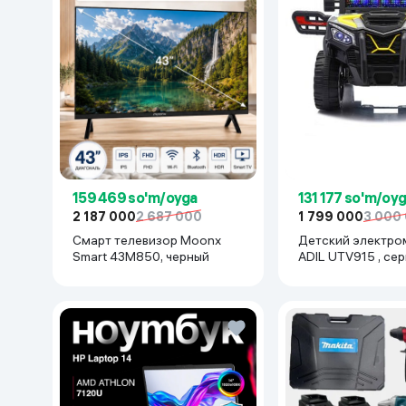
159 469 so'm/oyga
131 177 so'm/oy
2 187 000
2 687 000
1 799 000
3 000
Смарт телевизор Moonx
Детский электро
Smart 43M850, черный
ADIL UTV915 , се