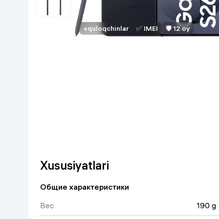
Go‘zallik va parvarish
Virtual haqiqat
Aqlli ko‘zoynak
+quloqchinlar
✅ IMEI
🛡 12 oy
Aqlli uy
O'yin uchun texnika
Sport tovarlari
Avtotovarlar
Bolalar buyumlari
Qurilish va ta'mirlash
Xususiyatlari
Zargarlik mahsulotlari
Общие характеристики
Вес
190 g
Uy uchun tovarlar