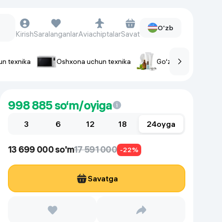
O'zb
Kirish
Saralanganlar
Aviachiptalar
Savat
un texnika
Oshxona uchun texnika
Go‘zallik va parvaris
rlar
Soat va aksessuarlar
998 885
so‘m/oyiga
Aqlli-soatlar
3
Qo'l soatlari
6
12
18
24
oyga
Aqlli uzuklar
13 699 000 so'm
17 591 000
Fitnes-brasletlar
-22%
Soat kamarlari
Savatga
Foto apparatlari va Video-
kameralar
Fotoapparatlari