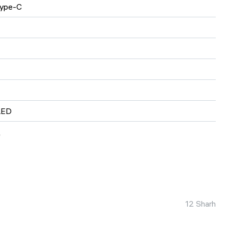
ype-C
ED
ц
P
мА⋅ч
omm Snapdragon 8 Elite Gen 5
12 Sharh
МП