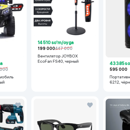
14 510 so'm/oyga
199 000
447 000
Вентилятор JOYBOX
EcoFan FS40, черный
ga
43 385 s
 000
595 000
мобиль
Портативн
рый
6212, чёр