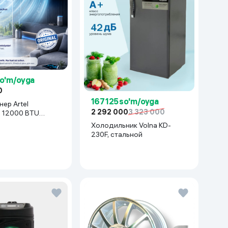
so'm/oyga
0
167 125 so'm/oyga
ер Artel
2 292 000
3 323 000
z 12000 BTU
белый
Холодильник Volna KD-
230F, стальной