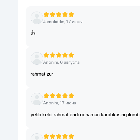
Объем встроенной памяти
256 Г
Стандарт связи
2G, 3G
Jamoliddin, 17 июня
Тип SIM-карты
nano 
👍
Количество SIM-карт
2
Тип аккумулятора
Li-Ion
Anonim, 6 августа
Версия ОС на начало продаж
Androi
rahmat zur
Количество основных (тыловых) камер
4
Anonim, 17 июня
yetib keldi rahmat endi ochaman karobkasini plomb