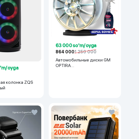
63 000 so'm/oyga
864 000
1 250 000
Автомобильные диски GM
OPTIRA
o'm/oyga
R15x114(Lacetti/Gentra) 1 шт,
серебряный
ая колонка ZQS
ный