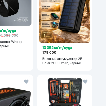
so'm/oyga
0
4 099 000
раслет Whoop
черный
13 052 so'm/oyga
179 000
Внешний аккумулятор 2E
Solar 20000mAh, черный