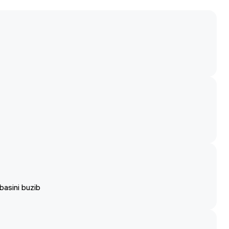
Б
, 4G LTE, 5G
SIM
d 16
basini buzib