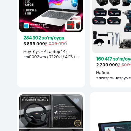
284 302 so'm/oyga
3 899 000
5 000 000
Ноутбук HP Laptop 14z-
em0002wm / 7120U / 4 ГБ /
160 417 so'm/oy
SDD 128 ГБ / 14", Luna Grey
2 200 000
2 500
Набор
электроинструме
Makita 777777, с