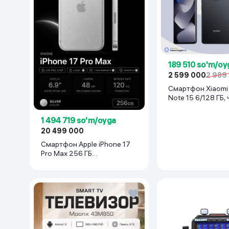
189 510 so'm/oy
2 599 000
2 989
Смартфон Xiaomi Redmi
Note 15 6/128 ГБ,
1 494 719 so'm/oyga
20 499 000
Смартфон Apple iPhone 17
Pro Max 256 ГБ
(nanoSim+eSim), Silver