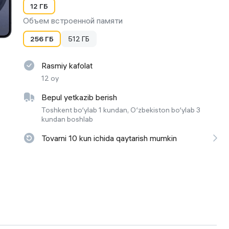
12 ГБ
 ko'zoynaklari
Объем встроенной памяти
lar
256 ГБ
512 ГБ
Rasmiy kafolat
12 oy
Bepul yetkazib berish
Toshkent bo‘ylab 1 kundan, O‘zbekiston bo‘ylab 3
kundan boshlab
Tovarni 10 kun ichida qaytarish mumkin