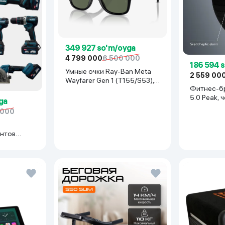
349 927 so'm/oyga
4 799 000
6 500 000
186 594 
Умные очки Ray-Ban Meta
2 559 00
Wayfarer Gen 1 (T155/S53),
Фитнес-б
Shiny Black
5.0 Peak, 
ga
 000
нтов
иний