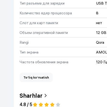
Тип разъема для зарядки
USB T
Uy va bog‘
Количество ядер процессора
8
Kanselyariya
Слот для карт памяти
нет
Maishiy kimyo
Объем оперативной памяти
12 GB
Rangi
Qora
Kitoblar
Тип экрана
AMOL
Kiyim-kechak va Oyoq
kiyimlar
Частота обновления экрана
120 Г
Фронтальная камера
50 M
To‘liq ko‘rsatish
Емкость аккумулятора
5000 
Процессор
Qualc
Sharhlar
Основная камера
200 
4.8 / 5